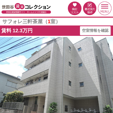
サフォレ三軒茶屋（
1
室）
賃料
12.3万円
空室情報を確認