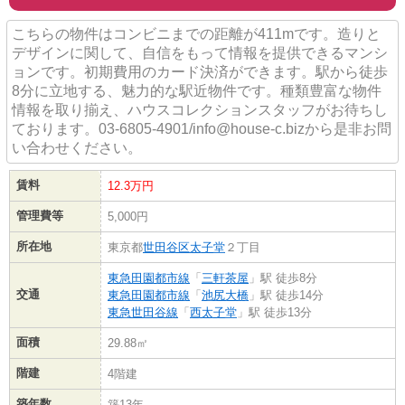
こちらの物件はコンビニまでの距離が411mです。造りと
デザインに関して、自信をもって情報を提供できるマンシ
ョンです。初期費用のカード決済ができます。駅から徒歩
8分に立地する、魅力的な駅近物件です。種類豊富な物件
情報を取り揃え、ハウスコレクションスタッフがお待ちし
ております。03-6805-4901/info@house-c.bizから是非お問
い合わせください。
賃料
12.3万円
管理費等
5,000円
所在地
東京都
世田谷区
太子堂
２丁目
東急田園都市線
「
三軒茶屋
」駅 徒歩8分
交通
東急田園都市線
「
池尻大橋
」駅 徒歩14分
東急世田谷線
「
西太子堂
」駅 徒歩13分
面積
29.88㎡
階建
4階建
築年数
築13年