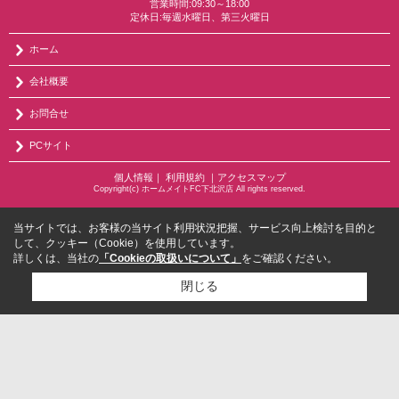
営業時間:09:30～18:00
定休日:毎週水曜日、第三火曜日
ホーム
会社概要
お問合せ
PCサイト
個人情報
｜
利用規約
｜
アクセスマップ
Copyright(c) ホームメイトFC下北沢店 All rights reserved.
当サイトでは、お客様の当サイト利用状況把握、サービス向上検討を目的と
して、クッキー（Cookie）を使用しています。
詳しくは、当社の
「Cookieの取扱いについて」
をご確認ください。
閉じる