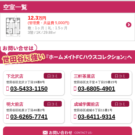
空室一覧
12.3
万
円
(管理費・共益費 5,000円)
敷：1ヶ月｜礼：1.5ヶ月
3階 / 1K / 29.88㎡
下北沢店
口コミ
三軒茶屋店
口コミ
世田谷区北沢２丁目19番8号
世田谷区太子堂４丁目23番15号
03-5433-1150
03-6805-4901
明大前店
口コミ
成城学園前店
口コミ
世田谷区松原２丁目46番2号
世田谷区成城６丁目11番1号
03-6265-7741
03-6411-9314