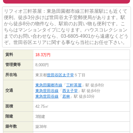
リフィオ三軒茶屋：東急田園都市線三軒茶屋駅にも近くて
便利。徒歩3分歩けば世田谷太子堂郵便局があります。駅
から徒歩8分の物件なら、駅前のお買い物も便利です。こ
ちらはマンションタイプになります。ハウスコレクション
までのお問い合わせなら、03-6805-4901から遠慮なくどう
ぞ。世田谷区エリアに関する事なら当社にお任せ下さい。
賃料
18.3万円
管理費等
8,000円
所在地
東京都
世田谷区
太子堂
５丁目
東急田園都市線
「
三軒茶屋
」駅 徒歩8分
交通
東急世田谷線
「
西太子堂
」駅 徒歩6分
東急世田谷線
「
若林
」駅 徒歩10分
面積
42.75㎡
階建
3階建
築年数
築38年