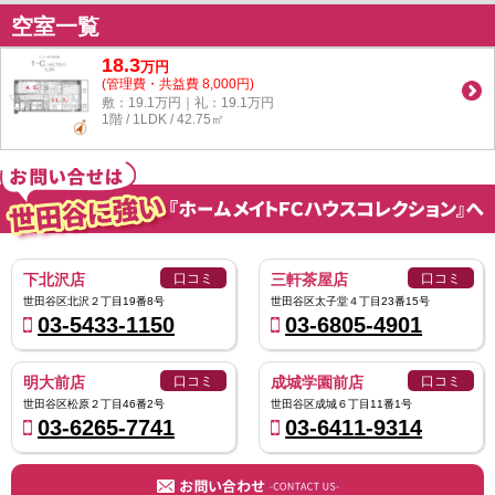
空室一覧
18.3
万
円
(管理費・共益費 8,000円)
敷：19.1万円｜礼：19.1万円
1階 / 1LDK / 42.75㎡
下北沢店
口コミ
三軒茶屋店
口コミ
世田谷区北沢２丁目19番8号
世田谷区太子堂４丁目23番15号
03-5433-1150
03-6805-4901
明大前店
口コミ
成城学園前店
口コミ
世田谷区松原２丁目46番2号
世田谷区成城６丁目11番1号
03-6265-7741
03-6411-9314