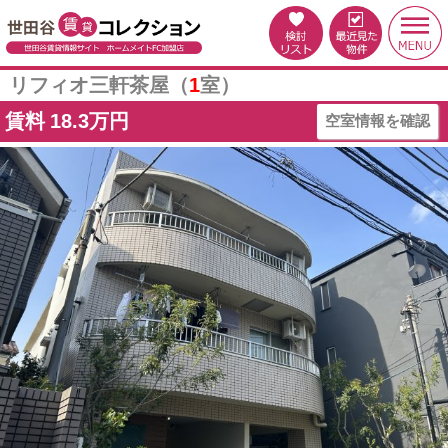
リフィオ三軒茶屋（
1
室）
賃料
18.3万円
空室情報を確認