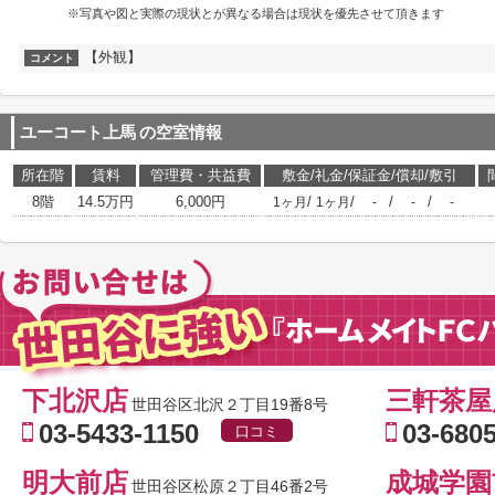
※写真や図と実際の現状とが異なる場合は現状を優先させて頂きます
【外観】
コメント
ユーコート上馬
の空室情報
所在階
賃料
管理費・共益費
敷金/礼金/保証金/償却/敷引
8階
14.5万円
6,000円
/
/
/
/
1ヶ月
1ヶ月
-
-
-
下北沢店
三軒茶屋
世田谷区北沢２丁目19番8号
03-5433-1150
03-680
口コミ
明大前店
成城学園
世田谷区松原２丁目46番2号