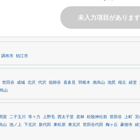
未入力項目がありま
調布市
狛江市
世田谷
成城
北沢
代沢
祖師谷
喜多見
羽根木
南烏山
池尻
桜丘
経堂
烏山
用賀
二子玉川
等々力
上野毛
西太子堂
若林
松陰神社前
世田谷
上町
宮
烏山
池ノ上
下北沢
新代田
東松原
東北沢
世田谷代田
梅ヶ丘
豪徳寺
経