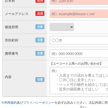
お名前
必須
メールアドレス
必須
都道府県
任意
市区町村
任意
携帯番号
任意
【ユーコート上馬へのお問い合わせ】
内容
任意
※
利用規約
及び
プライバシーポリシー
を必ずお読みください。左記内容に同
さい。