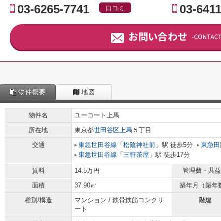
03-6265-7741
03-641
口コミ
物件概要
地図
物件名
ユーコート上馬
所在地
東京都
世田谷区
上馬
５丁目
交通
東急世田谷線
「
松陰神社前
」駅 徒歩5分
東急田
東急世田谷線
「
三軒茶屋
」駅 徒歩17分
賃料
14.5万円
管理費・共益
面積
37.90㎡
築年月（築年
種別/構造
マンション / 鉄骨鉄筋コンクリ
階建
ート