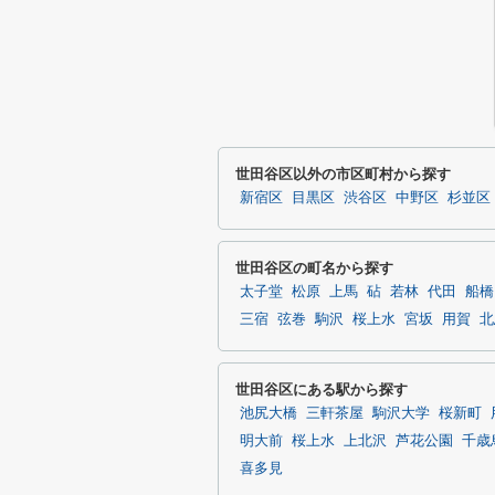
世田谷区以外の市区町村から探す
新宿区
目黒区
渋谷区
中野区
杉並区
世田谷区の町名から探す
太子堂
松原
上馬
砧
若林
代田
船橋
三宿
弦巻
駒沢
桜上水
宮坂
用賀
北
世田谷区にある駅から探す
池尻大橋
三軒茶屋
駒沢大学
桜新町
明大前
桜上水
上北沢
芦花公園
千歳
喜多見