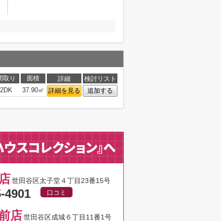
間取り
面積
詳細
検討リスト
2DK
37.90㎡
詳細を見る
追加する
店
世田谷区太子堂４丁目23番15号
5-4901
口コミ
前店
世田谷区成城６丁目11番1号