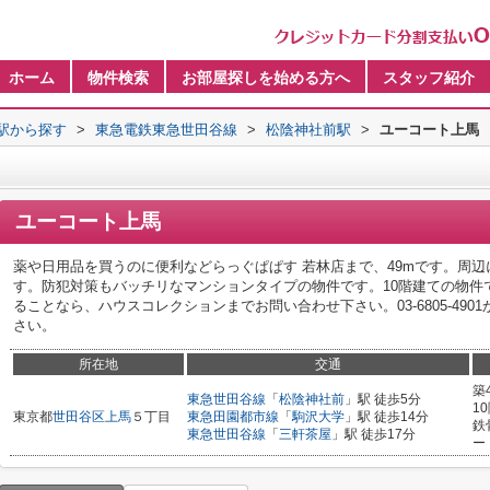
ホーム
物件検索
お部屋探しを始める方へ
スタッフ紹介
・駅から探す
>
東急電鉄東急世田谷線
>
松陰神社前駅
>
ユーコート上馬
ユーコート上馬
薬や日用品を買うのに便利などらっぐぱぱす 若林店まで、49mです。周辺
す。防犯対策もバッチリなマンションタイプの物件です。10階建ての物件
ることなら、ハウスコレクションまでお問い合わせ下さい。03-6805-49
さい。
所在地
交通
築
東急世田谷線
「
松陰神社前
」駅 徒歩5分
1
東京都
世田谷区
上馬
５丁目
東急田園都市線
「
駒沢大学
」駅 徒歩14分
鉄
東急世田谷線
「
三軒茶屋
」駅 徒歩17分
ー