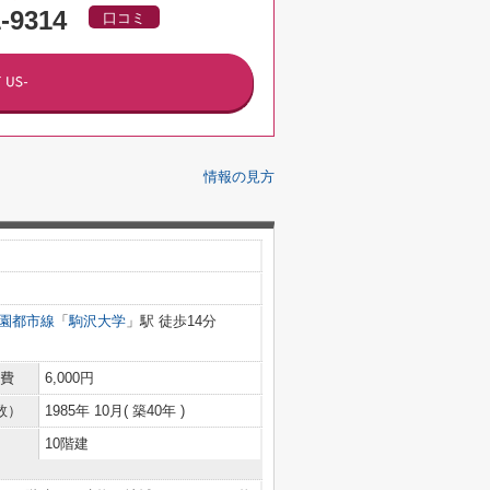
1-9314
口コミ
情報の見方
園都市線
「
駒沢大学
」駅 徒歩14分
費
6,000円
数）
1985年 10月( 築40年 )
10階建