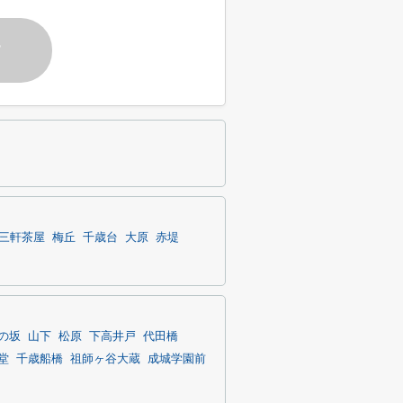
す
三軒茶屋
梅丘
千歳台
大原
赤堤
の坂
山下
松原
下高井戸
代田橋
堂
千歳船橋
祖師ヶ谷大蔵
成城学園前