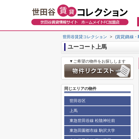
世田谷賃貸コレクション
>
(賃貸)路線
ユーコート上馬
▼ご希望の物件をお探しします
同じエリアの物件
世田谷区
上馬
東急世田谷線 松陰神社前
東急田園都市線 駒沢大学