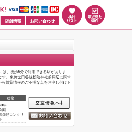
店舗情報
お問い合わせ
には、徒歩5分で利用できる駅がありま
です。東急世田谷線松陰神社前周辺に関す
01から賃貸情報のご不明な点をお申し付け下
建物
空室情報へ
40年
0階建
骨鉄筋コンクリ
ト