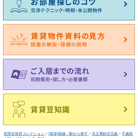
世田谷賃貸コレクション
>
(賃貸)路線・駅から探す
>
京王電鉄京王線
>
千歳烏