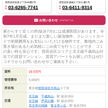
世田谷区松原２丁目46番2号
世田谷区成城６丁目11番1号
03-6265-7741
03-6411-9314
家からすぐ近くの所(徒歩7分)には成瀬医院があります。令
和7年1月完成、まだまだ新しい築浅物件。クレジットカー
ドで初期費用をお支払いいただける物件です。敷地内ごみ
置き場があるため気軽にごみ捨てを行うことができ、ゴミ
の多い時も安心です。世田谷区エリアと京王線千歳烏山付
近での賃貸マンション、賃貸アパートをお探しの方はぜひ
コチラからお問い合わせやご連絡を下さい。
賃料
19.4万円
管理費等
5,000円
所在地
東京都
世田谷区
北烏山
３丁目
京王線
「
千歳烏山
」駅 徒歩16分
交通
京王線
「
芦花公園
」駅 徒歩18分
京王井の頭線
「
富士見ヶ丘
」駅 徒歩18分