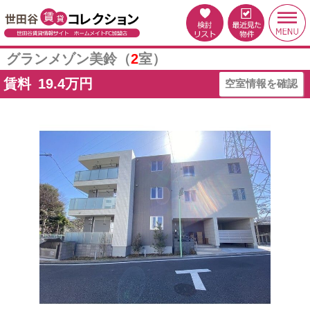
グランメゾン美鈴（
2
室）
賃料
19.4
万円
空室情報を確認