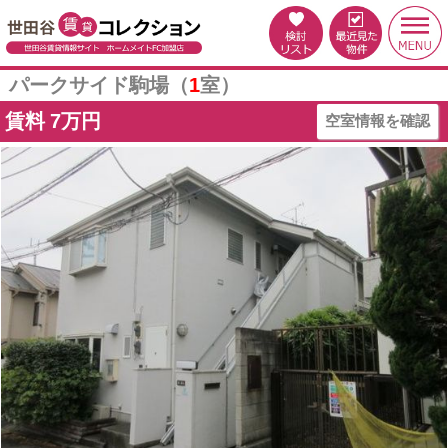
パークサイド駒場（
1
室）
賃料
7万円
空室情報を確認