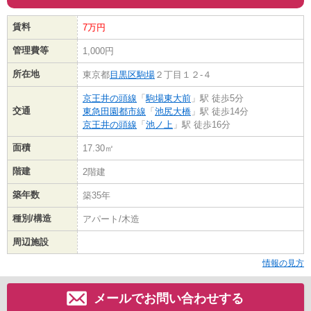
賃料
7万円
管理費等
1,000円
所在地
東京都
目黒区
駒場
２丁目１２-４
京王井の頭線
「
駒場東大前
」駅 徒歩5分
交通
東急田園都市線
「
池尻大橋
」駅 徒歩14分
京王井の頭線
「
池ノ上
」駅 徒歩16分
面積
17.30㎡
階建
2階建
築年数
築35年
種別/構造
アパート/木造
周辺施設
情報の見方
メールでお問い合わせする