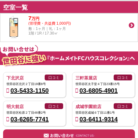
空室一覧
7
万
円
(管理費・共益費 1,000円)
敷：1ヶ月｜礼：1ヶ月
1階 / 1R / 17.30㎡
下北沢店
口コミ
三軒茶屋店
口コミ
世田谷区北沢２丁目19番8号
世田谷区太子堂４丁目23番15号
03-5433-1150
03-6805-4901
明大前店
口コミ
成城学園前店
口コミ
世田谷区松原２丁目46番2号
世田谷区成城６丁目11番1号
03-6265-7741
03-6411-9314