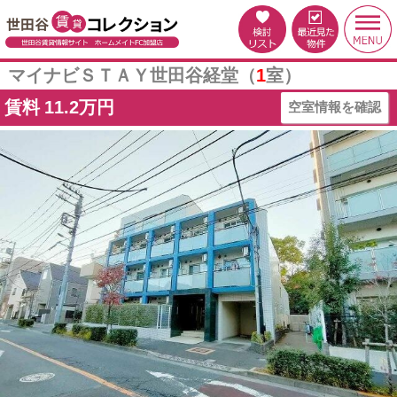
マイナビＳＴＡＹ世田谷経堂（
1
室）
賃料
11.2万円
空室情報を確認