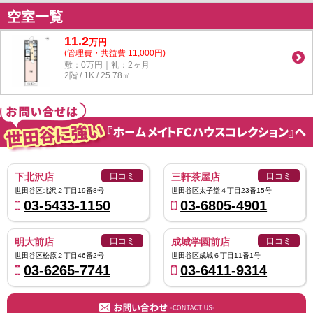
空室一覧
11.2
万
円
(管理費・共益費 11,000円)
敷：0万円｜礼：2ヶ月
2階 / 1K / 25.78㎡
下北沢店
口コミ
三軒茶屋店
口コミ
世田谷区北沢２丁目19番8号
世田谷区太子堂４丁目23番15号
03-5433-1150
03-6805-4901
明大前店
口コミ
成城学園前店
口コミ
世田谷区松原２丁目46番2号
世田谷区成城６丁目11番1号
03-6265-7741
03-6411-9314