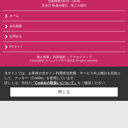
営業時間:09:30～18:00
定休日:毎週水曜日、第三火曜日
ホーム
会社概要
お問合せ
PCサイト
個人情報
｜
利用規約
｜
アクセスマップ
Copyright(c) ホームメイトFC下北沢店 All rights reserved.
当サイトでは、お客様の当サイト利用状況把握、サービス向上検討を目的と
して、クッキー（Cookie）を使用しています。
詳しくは、当社の
「Cookieの取扱いについて」
をご確認ください。
閉じる