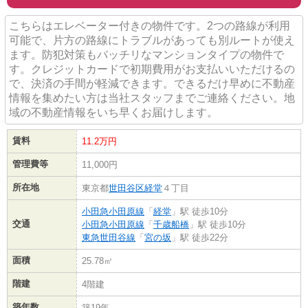
こちらはエレベーター付きの物件です。2つの路線が利用
可能で、片方の路線にトラブルがあっても別ルートが使え
ます。防犯対策もバッチリなマンションタイプの物件で
す。クレジットカードで初期費用がお支払いいただけるの
で、決済の手間が軽減できます。できるだけ早めに不動産
情報を集めたい方は当社スタッフまでご連絡ください。地
域の不動産情報をいち早くお届けします。
賃料
11.2万円
管理費等
11,000円
所在地
東京都
世田谷区
経堂
４丁目
小田急小田原線
「
経堂
」駅 徒歩10分
交通
小田急小田原線
「
千歳船橋
」駅 徒歩10分
東急世田谷線
「
宮の坂
」駅 徒歩22分
面積
25.78㎡
階建
4階建
築年数
築19年