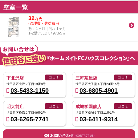
空室一覧
32
万
円
(管理費・共益費 -)
敷：1ヶ月｜礼：1ヶ月
1-2階 / 5LDK / 97.65㎡
下北沢店
口コミ
三軒茶屋店
口コミ
世田谷区北沢２丁目19番8号
世田谷区太子堂４丁目23番15号
03-5433-1150
03-6805-4901
明大前店
口コミ
成城学園前店
口コミ
世田谷区松原２丁目46番2号
世田谷区成城６丁目11番1号
03-6265-7741
03-6411-9314