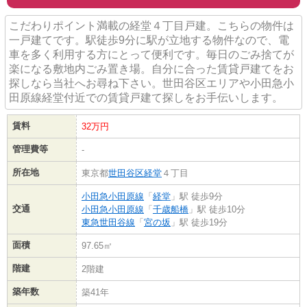
こだわりポイント満載の経堂４丁目戸建。こちらの物件は
一戸建てです。駅徒歩9分に駅が立地する物件なので、電
車を多く利用する方にとって便利です。毎日のごみ捨てが
楽になる敷地内ごみ置き場。自分に合った賃貸戸建てをお
探しなら当社へお尋ね下さい。世田谷区エリアや小田急小
田原線経堂付近での賃貸戸建て探しをお手伝いします。
賃料
32万円
管理費等
-
所在地
東京都
世田谷区
経堂
４丁目
小田急小田原線
「
経堂
」駅 徒歩9分
交通
小田急小田原線
「
千歳船橋
」駅 徒歩10分
東急世田谷線
「
宮の坂
」駅 徒歩19分
面積
97.65㎡
階建
2階建
築年数
築41年