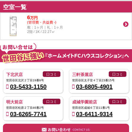
空室一覧
6
万
円
(管理費・共益費 -)
敷：1ヶ月｜礼：1ヶ月
2階 / 1K / 22.27㎡
下北沢店
口コミ
三軒茶屋店
口コミ
世田谷区北沢２丁目19番8号
世田谷区太子堂４丁目23番15号
03-5433-1150
03-6805-4901
明大前店
口コミ
成城学園前店
口コミ
世田谷区松原２丁目46番2号
世田谷区成城６丁目11番1号
03-6265-7741
03-6411-9314