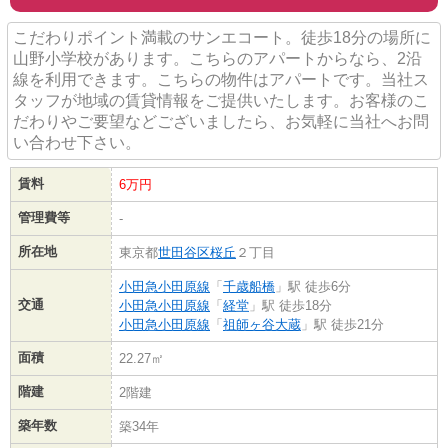
こだわりポイント満載のサンエコート。徒歩18分の場所に
山野小学校があります。こちらのアパートからなら、2沿
線を利用できます。こちらの物件はアパートです。当社ス
タッフが地域の賃貸情報をご提供いたします。お客様のこ
だわりやご要望などございましたら、お気軽に当社へお問
い合わせ下さい。
賃料
6万円
管理費等
-
所在地
東京都
世田谷区
桜丘
２丁目
小田急小田原線
「
千歳船橋
」駅 徒歩6分
交通
小田急小田原線
「
経堂
」駅 徒歩18分
小田急小田原線
「
祖師ヶ谷大蔵
」駅 徒歩21分
面積
22.27㎡
階建
2階建
築年数
築34年