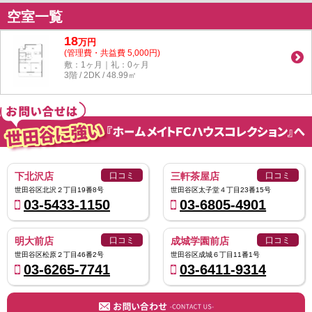
空室一覧
18
万
円
(管理費・共益費 5,000円)
敷：1ヶ月｜礼：0ヶ月
3階 / 2DK / 48.99㎡
下北沢店
口コミ
三軒茶屋店
口コミ
世田谷区北沢２丁目19番8号
世田谷区太子堂４丁目23番15号
03-5433-1150
03-6805-4901
明大前店
口コミ
成城学園前店
口コミ
世田谷区松原２丁目46番2号
世田谷区成城６丁目11番1号
03-6265-7741
03-6411-9314