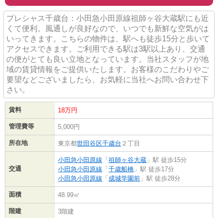
プレシャス千歳台：小田急小田原線祖師ヶ谷大蔵駅にも近
くて便利。風通しが良好なので、いつでも新鮮な空気がは
いってきます。こちらの物件は、駅へも徒歩15分と歩いて
アクセスできます。ご利用できる駅は3駅以上あり、交通
の便がとても良い立地となっています。当社スタッフが地
域の賃貸情報をご提供いたします。お客様のこだわりやご
要望などございましたら、お気軽に当社へお問い合わせ下
さい。
賃料
18万円
管理費等
5,000円
所在地
東京都
世田谷区
千歳台
２丁目
小田急小田原線
「
祖師ヶ谷大蔵
」駅 徒歩15分
交通
小田急小田原線
「
千歳船橋
」駅 徒歩17分
小田急小田原線
「
成城学園前
」駅 徒歩28分
面積
48.99㎡
階建
3階建