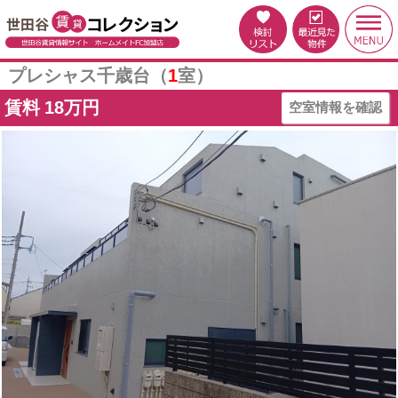
プレシャス千歳台（
1
室）
賃料
18万円
空室情報を確認