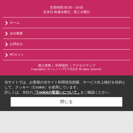
営業時間:09:30～18:00
定休日:毎週水曜日、第三火曜日
ホーム
会社概要
お問合せ
PCサイト
個人情報
｜
利用規約
｜
アクセスマップ
Copyright(c) ホームメイトFC下北沢店 All rights reserved.
当サイトでは、お客様の当サイト利用状況把握、サービス向上検討を目的と
して、クッキー（Cookie）を使用しています。
詳しくは、当社の
「Cookieの取扱いについて」
をご確認ください。
閉じる