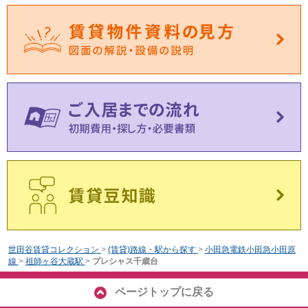
世田谷賃貸コレクション
>
(賃貸)路線・駅から探す
>
小田急電鉄小田急小田原
線
>
祖師ヶ谷大蔵駅
>
プレシャス千歳台
ページトップに戻る