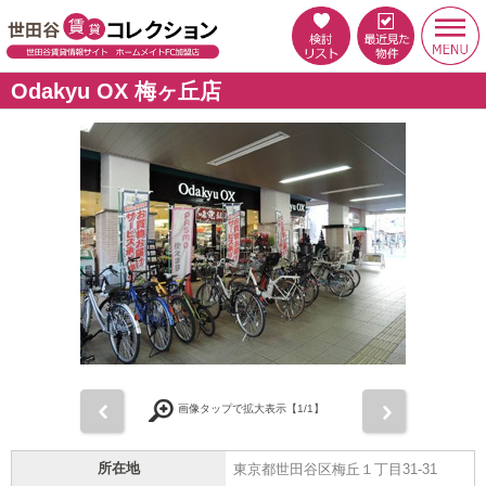
Odakyu OX 梅ヶ丘店
前
次
画像タップで拡大表示【
1
/1】
所在地
東京都世田谷区梅丘１丁目31-31