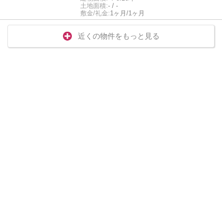
土地面積:
- / -
敷金/礼金:
1ヶ月/1ヶ月
近くの物件をもっと見る