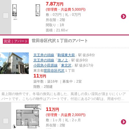
7.87
万
円
(管理費・共益費 5,000円)
敷：0万円｜礼：0万円
所在階：2階
間取り：1R
面積：21.60㎡
世田谷区代沢１丁目のアパート
賃貸｜アパート
京王井の頭線
「
駒場東大前
」駅 徒歩8分
京王井の頭線
「
池ノ上
」駅 徒歩9分
小田急小田原線
「
東北沢
」駅 徒歩17分
東京都
世田谷区
代沢
１丁目
11
万円
築年数：築16年 ｜募集中：
2室
階数：2階建
最上階の物件です。冬場の換気にも適した、風通しの良い湿気が溜まりにくいア
パートです。こちらの物件はアパートです。付近にある2つの駅は、用途や行き
先に応じて使い分けることがで...
11
万
円
(管理費・共益費 2,000円)
敷：1ヶ月｜礼：2ヶ月
所在階：2階