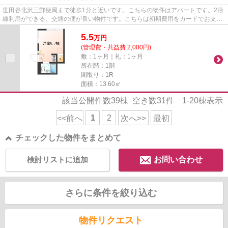
世田谷北沢三郵便局まで徒歩1分と近いです。こちらの物件はアパートです。2沿
線利用ができる、交通の便が良い物件です。こちらは初期費用をカードでお支払
いいただける物件です。小田...
5.5
万
円
(管理費・共益費 2,000円)
敷：1ヶ月｜礼：1ヶ月
所在階：1階
間取り：1R
面積：13.60㎡
該当公開件数
39
棟 空き数
31
件
1-20
棟表示
1
2
<<前へ
次へ>>
最初
チェックした物件をまとめて
検討リストに追加
お問い合わせ
さらに条件を絞り込む
物件リクエスト