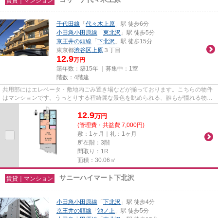
賃貸｜マンション
千代田線
「
代々木上原
」駅 徒歩6分
小田急小田原線
「
東北沢
」駅 徒歩5分
京王井の頭線
「
下北沢
」駅 徒歩15分
東京都
渋谷区
上原
３丁目
12.9
万円
築年数：築15年 ｜募集中：
1室
階数：4階建
共用部にはエレベータ・敷地内ごみ置き場などが揃っております。こちらの物件
はマンションです。うっとりする程綺麗な景色を眺められる、誰もが憧れる物件
です。こちらの物件では初期...
12.9
万
円
(管理費・共益費 7,000円)
敷：1ヶ月｜礼：1ヶ月
所在階：3階
間取り：1R
面積：30.06㎡
サニーハイマート下北沢
賃貸｜マンション
小田急小田原線
「
下北沢
」駅 徒歩4分
京王井の頭線
「
池ノ上
」駅 徒歩5分