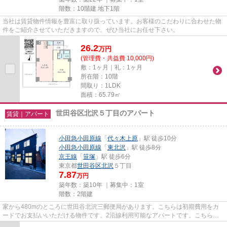
階数：10階建 地下1階
当社は賃貸物件情報を豊富に取り扱っています。お客様のこだわりに合わせた物
件をご紹介させていただきますので、ぜひ当社にお任せ下さい。
26.2
万
円
(管理費・共益費 10,000円)
敷：1ヶ月｜礼：1ヶ月
所在階：10階
間取り：1LDK
面積：65.79㎡
世田谷区北沢５丁目のアパート
賃貸｜アパート
小田急小田原線
「
代々木上原
」駅 徒歩10分
小田急小田原線
「
東北沢
」駅 徒歩8分
京王線
「
笹塚
」駅 徒歩6分
東京都
世田谷区
北沢
５丁目
7.87
万円
築年数：築10年 ｜募集中：
1室
階数：2階建
家から480mのところに世田谷北沢三郵便局があります。こちらは初期費用をカ
ードでお支払いいただける物件です。2沿線利用可能なアパートです。こちらの
物件はアパートです。世田谷区の...