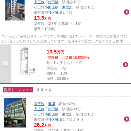
京王線
「
代田橋
」駅 徒歩10分
小田急小田原線
「
東北沢
」駅 徒歩18分
東京都
渋谷区
笹塚
１丁目
13.5
万円
築年数：築7年 ｜募集中：
1室
階数：13階建
コルモピア 笹塚店まで376mです。共用部にはエレベータ・敷地内ごみ置き場な
どが備わっておりとても充実しています。徒歩4分で駅にアクセスできる物件で
す。高層建築がお好きな方には1...
13.5
万
円
(管理費・共益費 16,000円)
敷：1ヶ月｜礼：1ヶ月
所在階：9階
間取り：1DK
面積：33.60㎡
ＳＳ－Ｄ
賃貸｜マンション
京王線
「
笹塚
」駅 徒歩2分
京王線
「
代田橋
」駅 徒歩11分
小田急小田原線
「
東北沢
」駅 徒歩15分
東京都
渋谷区
笹塚
１丁目２９-３
26.2
万円
築年数：築22年 ｜募集中：
1室