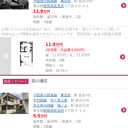
小田急小田原線
「
東北沢
」駅 徒歩10分
東京都
世田谷区
北沢
１丁目４０-１１
11.9
万円
築年数：築22年 ｜募集中：
1室
階数：7階建
お使いいただける沿線は2つあり、便利な立地です。造りとデザインに関して、
自信をもって情報を提供できるマンションです。世田谷区にある小田急小田原線
下北沢の近辺には物件が沢山あ...
11.9
万
円
(管理費・共益費 6,000円)
敷：11.9万円｜礼：11.9万円
所在階：2階
間取り：1K
面積：26.56㎡
笹の瀬荘
賃貸｜アパート
小田急小田原線
「
東北沢
」駅 徒歩3分
千代田線
「
代々木上原
」駅 徒歩12分
京王井の頭線
「
池ノ上
」駅 徒歩11分
東京都
世田谷区
北沢
４丁目１-１０
5.5
万円
築年数：築38年 ｜募集中：
1室
階数：2階建