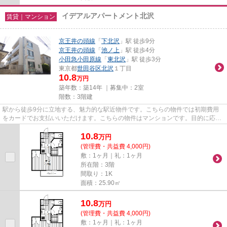
イデアルアパートメント北沢
賃貸｜マンション
京王井の頭線
「
下北沢
」駅 徒歩9分
京王井の頭線
「
池ノ上
」駅 徒歩4分
小田急小田原線
「
東北沢
」駅 徒歩3分
東京都
世田谷区
北沢
１丁目
10.8
万円
築年数：築14年 ｜募集中：
2室
階数：3階建
駅から徒歩9分に立地する、魅力的な駅近物件です。こちらの物件では初期費用
をカードでお支払いいただけます。こちらの物件はマンションです。目的に応じ
て駅を選べることが、2駅利用...
10.8
万
円
(管理費・共益費 4,000円)
敷：1ヶ月｜礼：1ヶ月
所在階：3階
間取り：1K
面積：25.90㎡
10.8
万
円
(管理費・共益費 4,000円)
敷：1ヶ月｜礼：1ヶ月