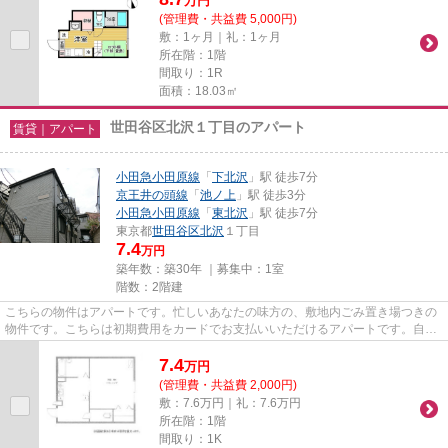
万
円
(管理費・共益費 5,000円)
敷：1ヶ月｜礼：1ヶ月
所在階：1階
間取り：1R
面積：18.03㎡
世田谷区北沢１丁目のアパート
賃貸｜アパート
小田急小田原線
「
下北沢
」駅 徒歩7分
京王井の頭線
「
池ノ上
」駅 徒歩3分
小田急小田原線
「
東北沢
」駅 徒歩7分
東京都
世田谷区
北沢
１丁目
7.4
万円
築年数：築30年 ｜募集中：
1室
階数：2階建
こちらの物件はアパートです。忙しいあなたの味方の、敷地内ごみ置き場つきの
物件です。こちらは初期費用をカードでお支払いいただけるアパートです。自宅
から2駅利用できる、利便性の...
7.4
万
円
(管理費・共益費 2,000円)
敷：7.6万円｜礼：7.6万円
所在階：1階
間取り：1K