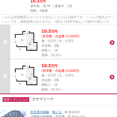
10.3
万円
築年数：築7年 ｜募集中：
2室
階数：4階建
こちらは初期費用をカードでお支払いいただける物件です。こちらの物件はマン
ションです。移動範囲が広がるのが、3駅以上利用可能なこの物件の魅力です。
築7年の設備が充実した物件と...
10.3
万
円
(管理費・共益費 15,000円)
敷：0万円｜礼：0万円
所在階：3階
間取り：1K
面積：20.32㎡
10.3
万
円
(管理費・共益費 15,000円)
敷：0万円｜礼：0万円
所在階：3階
間取り：1K
面積：20.32㎡
カサマリーナ
賃貸｜マンション
京王井の頭線
「
池ノ上
」駅 徒歩3分
小田急小田原線
「
下北沢
」駅 徒歩11分