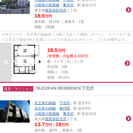
小田急小田原線
「
東北沢
」駅 徒歩11分
東京都
世田谷区
代沢
２丁目
18.5
万円
築年数：築18年 ｜募集中：
1室
階数：2階建
カサマリーナ：京王井の頭線池ノ上駅にも近くて便利。ローソン・スリーエフ 池
ノ上店まで徒歩3分と近場にコンビニがあるのもポイント。こちらの物件はマン
ションです。徒歩3分で駅にア...
18.5
万
円
(管理費・共益費 4,000円)
敷：1ヶ月｜礼：1ヶ月
所在階：2階
間取り：1DK
面積：40.50㎡
SUZUKAN RESIDENCE下北沢
賃貸｜マンション
京王井の頭線
「
下北沢
」駅 徒歩3分
京王井の頭線
「
新代田
」駅 徒歩9分
小田急小田原線
「
東北沢
」駅 徒歩10分
東京都
世田谷区
北沢
２丁目
13.7
19
万円～
万円
築年数：築6年 ｜募集中：
3室