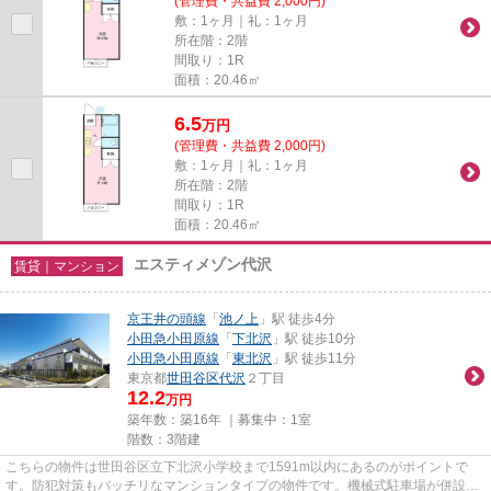
(管理費・共益費 2,000円)
敷：1ヶ月｜礼：1ヶ月
所在階：2階
間取り：1R
面積：20.46㎡
6.5
万
円
(管理費・共益費 2,000円)
敷：1ヶ月｜礼：1ヶ月
所在階：2階
間取り：1R
面積：20.46㎡
エスティメゾン代沢
賃貸｜マンション
京王井の頭線
「
池ノ上
」駅 徒歩4分
小田急小田原線
「
下北沢
」駅 徒歩10分
小田急小田原線
「
東北沢
」駅 徒歩11分
東京都
世田谷区
代沢
２丁目
12.2
万円
築年数：築16年 ｜募集中：
1室
階数：3階建
こちらの物件は世田谷区立下北沢小学校まで1591m以内にあるのがポイントで
す。防犯対策もバッチリなマンションタイプの物件です。機械式駐車場が併設さ