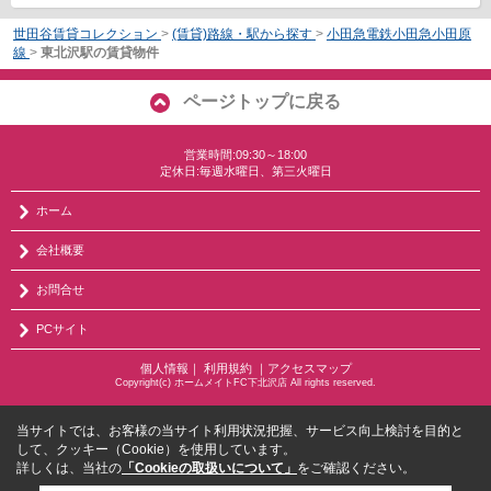
世田谷賃貸コレクション
>
(賃貸)路線・駅から探す
>
小田急電鉄小田急小田原
線
>
東北沢駅の賃貸物件
ページトップに戻る
営業時間:09:30～18:00
定休日:毎週水曜日、第三火曜日
ホーム
会社概要
お問合せ
PCサイト
個人情報
｜
利用規約
｜
アクセスマップ
Copyright(c) ホームメイトFC下北沢店 All rights reserved.
当サイトでは、お客様の当サイト利用状況把握、サービス向上検討を目的と
して、クッキー（Cookie）を使用しています。
詳しくは、当社の
「Cookieの取扱いについて」
をご確認ください。