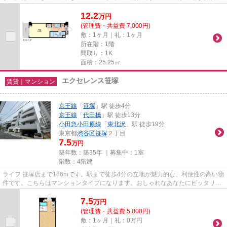
れたマンションです。毎日のごみ...
12.2
万
円
(管理費・共益費 7,000円)
敷：1ヶ月｜礼：1ヶ月
所在階：1階
間取り：1K
面積：25.25㎡
エクセレンス笹塚
賃貸｜マンション
京王線
「
笹塚
」駅 徒歩4分
京王線
「
代田橋
」駅 徒歩13分
小田急小田原線
「
東北沢
」駅 徒歩19分
東京都
渋谷区
笹塚
２丁目
7.5
万円
築年数：築35年 ｜募集中：
1室
階数：4階建
ライフ 笹塚店まで186mです。駅まで徒歩4分の立地が魅力的な、利便性の高い物
件です。こちらはマンションタイプになります。おしゃれなあなたにピッタリな
外観タイル張りのマンション...
7.5
万
円
(管理費・共益費 5,000円)
敷：1ヶ月｜礼：0万円