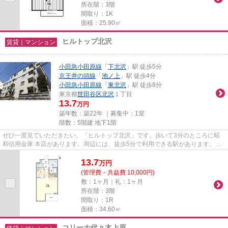
所在階：3階
間取り：1K
面積：25.90㎡
ヒルトップ北沢
賃貸｜マンション
小田急小田原線
「
下北沢
」駅 徒歩5分
京王井の頭線
「
池ノ上
」駅 徒歩4分
小田急小田原線
「
東北沢
」駅 徒歩8分
東京都
世田谷区
北沢
１丁目
13.7
万円
築年数：築22年 ｜募集中：
1室
階数：5階建 地下1階
ぜひ一度見ていただきたい、「ヒルトップ北沢」です。歩いて3分のところに昭
和信用金庫 本店があります。周辺には、徒歩5分で利用できる駅があります。ク
レジットカードで初期費用がお...
13.7
万
円
(管理費・共益費 10,000円)
敷：1ヶ月｜礼：1ヶ月
所在階：3階
間取り：1R
面積：34.60㎡
コリーナ代々木上原