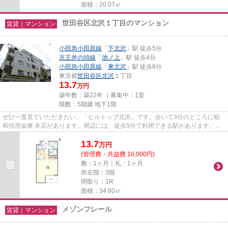
面積：20.07㎡
世田谷区北沢１丁目のマンション
賃貸｜マンション
小田急小田原線
「
下北沢
」駅 徒歩5分
京王井の頭線
「
池ノ上
」駅 徒歩4分
小田急小田原線
「
東北沢
」駅 徒歩8分
東京都
世田谷区
北沢
１丁目
13.7
万円
築年数：築22年 ｜募集中：
1室
階数：5階建 地下1階
ぜひ一度見ていただきたい、「ヒルトップ北沢」です。歩いて3分のところに昭
和信用金庫 本店があります。周辺には、徒歩5分で利用できる駅があります。ク
レジットカードで初期費用がお...
13.7
万
円
(管理費・共益費 10,000円)
敷：1ヶ月｜礼：1ヶ月
所在階：3階
間取り：1R
面積：34.60㎡
メゾンフレール
賃貸｜マンション