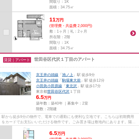
間取り：1K
面積：34.75㎡
11
万
円
(管理費・共益費 2,000円)
敷：1ヶ月｜礼：2ヶ月
所在階：2階
間取り：1K
面積：34.75㎡
世田谷区代沢１丁目のアパート
賃貸｜アパート
京王井の頭線
「
池ノ上
」駅 徒歩9分
京王井の頭線
「
駒場東大前
」駅 徒歩12分
小田急小田原線
「
東北沢
」駅 徒歩17分
東京都
世田谷区
代沢
１丁目
6.5
万円
築年数：築40年 ｜募集中：
2室
階数：2階建
駅から徒歩9分の物件で、電車での通勤にも便利な立地です。こちらは初期費用
をカードでお支払いいただける物件です。ごみ置き場は敷地内にあります。陽当
たりが良いので、洗濯物が臭わ...
6.5
万
円