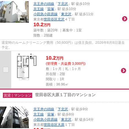
京王井の頭線
「
下北沢
」駅 徒歩10分
京王線
「
笹塚
」駅 徒歩10分
小田急小田原線
「
東北沢
」駅 徒歩11分
東京都
世田谷区
北沢
４丁目
10.2
万円
築年数：築20年 ｜募集中：
1室
階数：2階建
退室時のルームクリーニング費用（50,600円）は借主負担。2026年8月8日退去
予定。
10.2
万
円
(管理費・共益費 3,000円)
敷：1ヶ月｜礼：1ヶ月
所在階：2階
間取り：1R
面積：36.96㎡
世田谷区大原１丁目のマンション
賃貸｜マンション
京王井の頭線
「
下北沢
」駅 徒歩9分
京王線
「
笹塚
」駅 徒歩8分
小田急小田原線
「
東北沢
」駅 徒歩14分
東京都
世田谷区
大原
１丁目