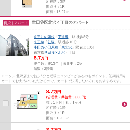
所在階：3階
間取り：1R
面積：15.27㎡
世田谷区北沢４丁目のアパート
賃貸｜アパート
京王井の頭線
「
下北沢
」駅 徒歩8分
京王線
「
笹塚
」駅 徒歩10分
小田急小田原線
「
東北沢
」駅 徒歩10分
東京都
世田谷区
北沢
４丁目
8.7
万円
築年数：築13年 ｜募集中：
2室
階数：3階建
ローソン 北沢店まで徒歩6分と近場にコンビニがあるのもポイント。初期費用を
カードでお支払いいただけるので、カードで決済したい方にもおすすめです。こ
ちらの物件はアパートです。3...
8.7
万
円
(管理費・共益費 5,000円)
敷：1ヶ月｜礼：1ヶ月
所在階：1階
間取り：1R
面積：18.03㎡
8.7