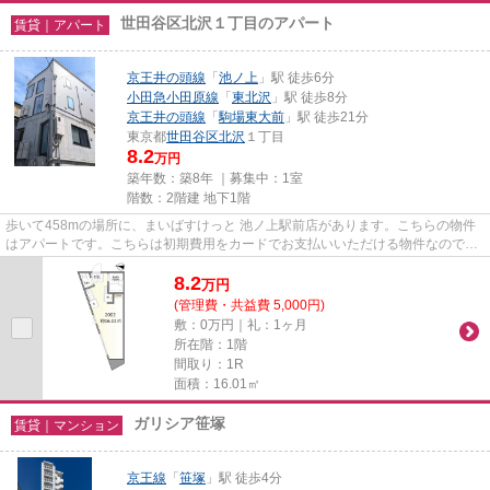
世田谷区北沢１丁目のアパート
賃貸｜アパート
京王井の頭線
「
池ノ上
」駅 徒歩6分
小田急小田原線
「
東北沢
」駅 徒歩8分
京王井の頭線
「
駒場東大前
」駅 徒歩21分
東京都
世田谷区
北沢
１丁目
8.2
万円
築年数：築8年 ｜募集中：
1室
階数：2階建 地下1階
歩いて458mの場所に、まいばすけっと 池ノ上駅前店があります。こちらの物件
はアパートです。こちらは初期費用をカードでお支払いいただける物件なので、
支払い手続きの手間が省けます...
8.2
万
円
(管理費・共益費 5,000円)
敷：0万円｜礼：1ヶ月
所在階：1階
間取り：1R
面積：16.01㎡
ガリシア笹塚
賃貸｜マンション
京王線
「
笹塚
」駅 徒歩4分