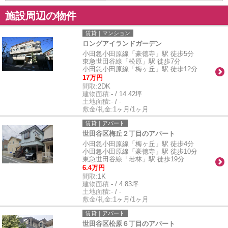
施設周辺の物件
賃貸｜マンション
ロングアイランドガーデン
小田急小田原線「豪徳寺」駅 徒歩5分
東急世田谷線「松原」駅 徒歩7分
小田急小田原線「梅ヶ丘」駅 徒歩12分
17万円
間取:
2DK
建物面積:
- / 14.42坪
土地面積:
- / -
敷金/礼金:
1ヶ月/1ヶ月
賃貸｜アパート
世田谷区梅丘２丁目のアパート
小田急小田原線「梅ヶ丘」駅 徒歩4分
小田急小田原線「豪徳寺」駅 徒歩10分
東急世田谷線「若林」駅 徒歩19分
6.4万円
間取:
1K
建物面積:
- / 4.83坪
土地面積:
- / -
敷金/礼金:
1ヶ月/1ヶ月
賃貸｜アパート
世田谷区松原６丁目のアパート