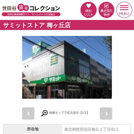
サミットストア 梅ヶ丘店
前
次
画像タップで拡大表示【
1
/1】
所在地
東京都世田谷区梅丘１丁目41-1