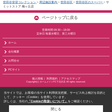
世田谷賃貸コレクション
>
周辺施設案内
>
世田谷区
>
世田谷区のスーパー
>
サ
ミットストア 梅ヶ丘店
ページトップに戻る
営業時間:09:30～18:00
定休日:毎週水曜日、第三火曜日
ホーム
会社概要
お問合せ
PCサイト
個人情報
｜
利用規約
｜
アクセスマップ
Copyright(c) ホームメイトFC下北沢店 All rights reserved.
当サイトでは、お客様の当サイト利用状況把握、サービス向上検討を目的と
して、クッキー（Cookie）を使用しています。
詳しくは、当社の
「Cookieの取扱いについて」
をご確認ください。
閉じる