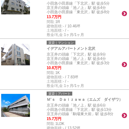
小田急小田原線「下北沢」駅 徒歩5分
京王井の頭線「池ノ上」駅 徒歩4分
小田急小田原線「東北沢」駅 徒歩8分
13.7万円
間取:
1R
建物面積:
- / 10.46坪
土地面積:
- / -
敷金/礼金:
1ヶ月/1ヶ月
賃貸｜マンション
イデアルアパートメント北沢
京王井の頭線「下北沢」駅 徒歩9分
京王井の頭線「池ノ上」駅 徒歩4分
小田急小田原線「東北沢」駅 徒歩3分
10.8万円
間取:
1K
建物面積:
- / 7.83坪
土地面積:
- / -
敷金/礼金:
1ヶ月/1ヶ月
賃貸｜アパート
Ｍ’ｓ Ｄａｉｚａｗａ（エムズ ダイザワ）
京王井の頭線「池ノ上」駅 徒歩6分
小田急小田原線「下北沢」駅 徒歩13分
京王井の頭線「駒場東大前」駅 徒歩8分
15.7万円
間取:
1LDK
建物面積:
- / 13.52坪