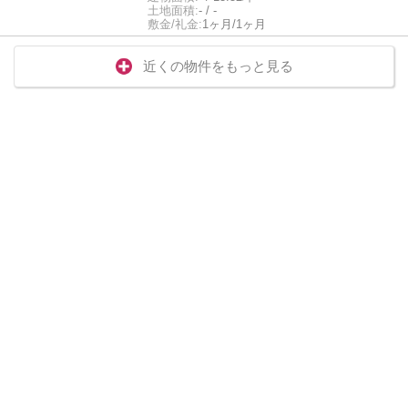
土地面積:
- / -
敷金/礼金:
1ヶ月/1ヶ月
近くの物件をもっと見る