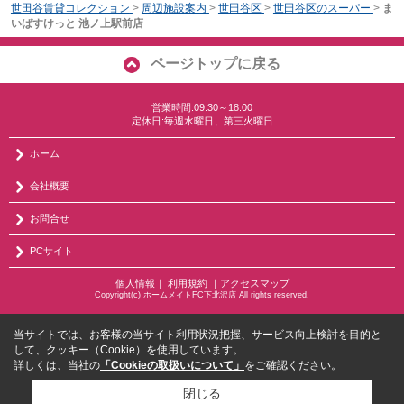
世田谷賃貸コレクション
>
周辺施設案内
>
世田谷区
>
世田谷区のスーパー
>
ま
いばすけっと 池ノ上駅前店
ページトップに戻る
営業時間:09:30～18:00
定休日:毎週水曜日、第三火曜日
ホーム
会社概要
お問合せ
PCサイト
個人情報
｜
利用規約
｜
アクセスマップ
Copyright(c) ホームメイトFC下北沢店 All rights reserved.
当サイトでは、お客様の当サイト利用状況把握、サービス向上検討を目的と
して、クッキー（Cookie）を使用しています。
詳しくは、当社の
「Cookieの取扱いについて」
をご確認ください。
閉じる