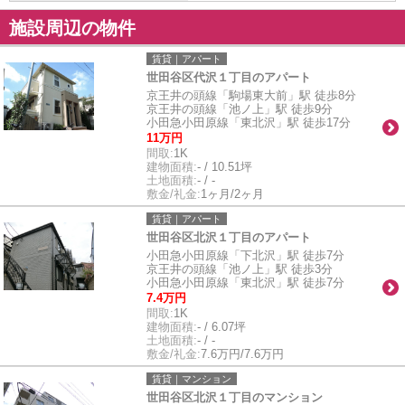
施設周辺の物件
賃貸｜アパート
世田谷区代沢１丁目のアパート
京王井の頭線「駒場東大前」駅 徒歩8分
京王井の頭線「池ノ上」駅 徒歩9分
小田急小田原線「東北沢」駅 徒歩17分
11万円
間取:
1K
建物面積:
- / 10.51坪
土地面積:
- / -
敷金/礼金:
1ヶ月/2ヶ月
賃貸｜アパート
世田谷区北沢１丁目のアパート
小田急小田原線「下北沢」駅 徒歩7分
京王井の頭線「池ノ上」駅 徒歩3分
小田急小田原線「東北沢」駅 徒歩7分
7.4万円
間取:
1K
建物面積:
- / 6.07坪
土地面積:
- / -
敷金/礼金:
7.6万円/7.6万円
賃貸｜マンション
世田谷区北沢１丁目のマンション