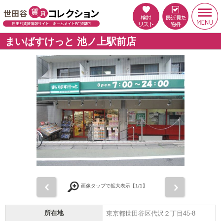
まいばすけっと 池ノ上駅前店
前
次
画像タップで拡大表示【
1
/1】
所在地
東京都世田谷区代沢２丁目45-8