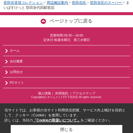
世田谷賃貸コレクション
>
周辺施設案内
>
世田谷区
>
世田谷区のスーパー
>
ま
いばすけっと 世田谷代田駅前店
ページトップに戻る
営業時間:09:30～18:00
定休日:毎週水曜日、第三火曜日
ホーム
会社概要
お問合せ
PCサイト
個人情報
｜
利用規約
｜
アクセスマップ
Copyright(c) ホームメイトFC下北沢店 All rights reserved.
当サイトでは、お客様の当サイト利用状況把握、サービス向上検討を目的と
して、クッキー（Cookie）を使用しています。
詳しくは、当社の
「Cookieの取扱いについて」
をご確認ください。
閉じる