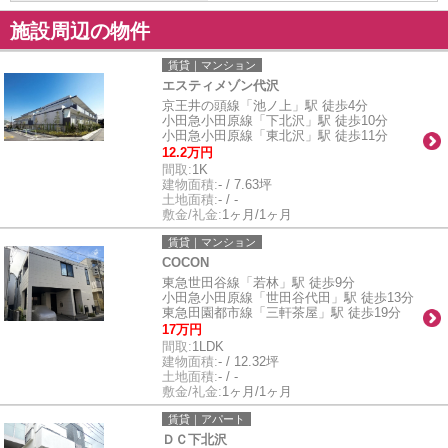
施設周辺の物件
賃貸｜マンション
エスティメゾン代沢
京王井の頭線「池ノ上」駅 徒歩4分
小田急小田原線「下北沢」駅 徒歩10分
小田急小田原線「東北沢」駅 徒歩11分
12.2万円
間取:
1K
建物面積:
- / 7.63坪
土地面積:
- / -
敷金/礼金:
1ヶ月/1ヶ月
賃貸｜マンション
COCON
東急世田谷線「若林」駅 徒歩9分
小田急小田原線「世田谷代田」駅 徒歩13分
東急田園都市線「三軒茶屋」駅 徒歩19分
17万円
間取:
1LDK
建物面積:
- / 12.32坪
土地面積:
- / -
敷金/礼金:
1ヶ月/1ヶ月
賃貸｜アパート
ＤＣ下北沢