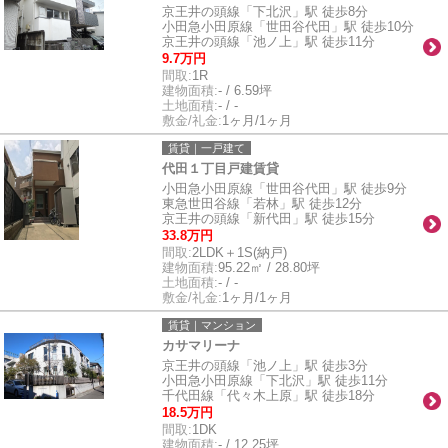
京王井の頭線「下北沢」駅 徒歩8分
小田急小田原線「世田谷代田」駅 徒歩10分
京王井の頭線「池ノ上」駅 徒歩11分
9.7万円
間取:
1R
建物面積:
- / 6.59坪
土地面積:
- / -
敷金/礼金:
1ヶ月/1ヶ月
賃貸｜一戸建て
代田１丁目戸建賃貸
小田急小田原線「世田谷代田」駅 徒歩9分
東急世田谷線「若林」駅 徒歩12分
京王井の頭線「新代田」駅 徒歩15分
33.8万円
間取:
2LDK＋1S(納戸)
建物面積:
95.22㎡ / 28.80坪
土地面積:
- / -
敷金/礼金:
1ヶ月/1ヶ月
賃貸｜マンション
カサマリーナ
京王井の頭線「池ノ上」駅 徒歩3分
小田急小田原線「下北沢」駅 徒歩11分
千代田線「代々木上原」駅 徒歩18分
18.5万円
間取:
1DK
建物面積:
- / 12.25坪