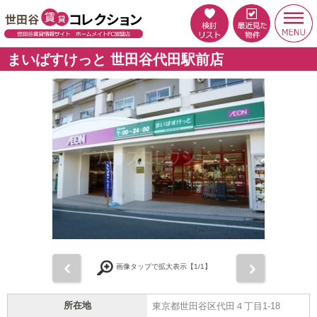
まいばすけっと 世田谷代田駅前店
前
次
画像タップで拡大表示【
1
/1】
所在地
東京都世田谷区代田４丁目1-18