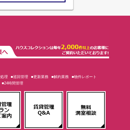
ム処理
■巡回管理
■更新業務
■解約業務
■物件レポート
■24時間管理