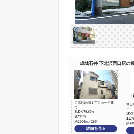
成城石井 下北沢西口店の
目黒区駒場１丁目の一戸建
世田
て
ート
3LDK/76.60㎡
1K/3
37
万円
11
約2304m／29分
約14
詳細を見る