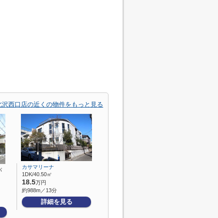
北沢西口店の近くの物件をもっと見る
カサマリーナ
パ
1DK/40.50㎡
18.5
万円
約988m／13分
詳細を見る