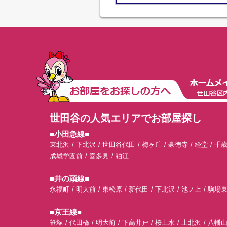
世田谷の人気エリアでお部屋探し
■小田急線■
東北沢
下北沢
世田谷代田
梅ヶ丘
豪徳寺
経堂
千
成城学園前
喜多見
狛江
■井の頭線■
永福町
明大前
東松原
新代田
下北沢
池ノ上
駒場
■京王線■
笹塚
代田橋
明大前
下高井戸
桜上水
上北沢
八幡