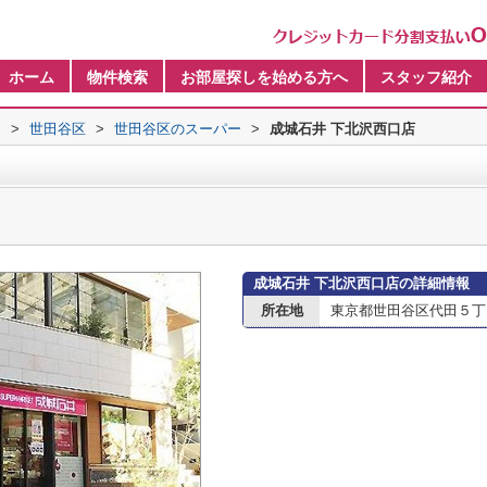
ホーム
物件検索
お部屋探しを始める方へ
スタッフ紹介
内
>
世田谷区
>
世田谷区のスーパー
>
成城石井 下北沢西口店
成城石井 下北沢西口店の詳細情報
所在地
東京都世田谷区代田５丁目3