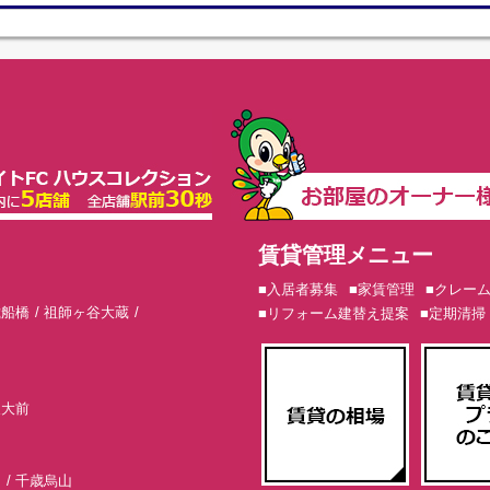
賃貸管理メニュー
■入居者募集
■家賃管理
■クレー
歳船橋
祖師ヶ谷大蔵
■リフォーム建替え提案
■定期清掃
東大前
山
千歳烏山