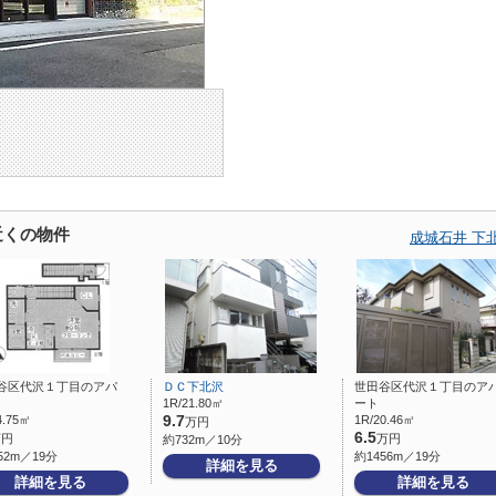
近くの物件
成城石井 下
谷区代沢１丁目のアパ
ＤＣ下北沢
世田谷区代沢１丁目のア
1R/21.80㎡
ート
4.75㎡
9.7
1R/20.46㎡
万円
6.5
万円
万円
約732m／10分
52m／19分
約1456m／19分
詳細を見る
詳細を見る
詳細を見る