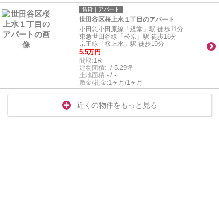
賃貸｜アパート
世田谷区桜上水１丁目のアパート
小田急小田原線「経堂」駅 徒歩11分
東急世田谷線「松原」駅 徒歩16分
京王線「桜上水」駅 徒歩19分
5.5万円
間取:
1R
建物面積:
- / 5.29坪
土地面積:
- / -
敷金/礼金:
1ヶ月/1ヶ月
近くの物件をもっと見る