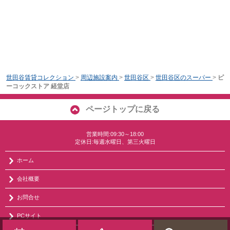
世田谷賃貸コレクション
>
周辺施設案内
>
世田谷区
>
世田谷区のスーパー
>
ピ
ーコックストア 経堂店
ページトップに戻る
営業時間:09:30～18:00
定休日:毎週水曜日、第三火曜日
ホーム
会社概要
お問合せ
PCサイト