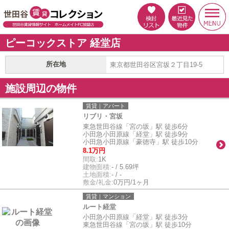
ピーコックストア 経堂店
所在地
東京都世田谷区宮坂２丁目19-5
施設周辺の物件
賃貸｜アパート
リブリ・宮坂
東急世田谷線「宮の坂」駅 徒歩6分
小田急小田原線「経堂」駅 徒歩9分
小田急小田原線「豪徳寺」駅 徒歩10分
8.1万円
間取:
1K
建物面積:
- / 5.69坪
土地面積:
- / -
敷金/礼金:
0万円/1ヶ月
賃貸｜マンション
ルート経堂
小田急小田原線「経堂」駅 徒歩3分
東急世田谷線「宮の坂」駅 徒歩10分