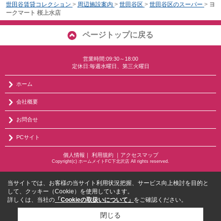
世田谷賃貸コレクション
>
周辺施設案内
>
世田谷区
>
世田谷区のスーパー
>
ヨ
ークマート 桜上水店
ページトップに戻る
営業時間:09:30～18:00
定休日:毎週水曜日、第三火曜日
ホーム
会社概要
お問合せ
PCサイト
個人情報
｜
利用規約
｜
アクセスマップ
Copyright(c) ホームメイトFC下北沢店 All rights reserved.
当サイトでは、お客様の当サイト利用状況把握、サービス向上検討を目的と
して、クッキー（Cookie）を使用しています。
詳しくは、当社の
「Cookieの取扱いについて」
をご確認ください。
閉じる