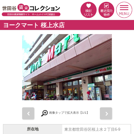
ヨークマート 桜上水店
前
次
画像タップで拡大表示【
1
/1】
所在地
東京都世田谷区桜上水２丁目6-9