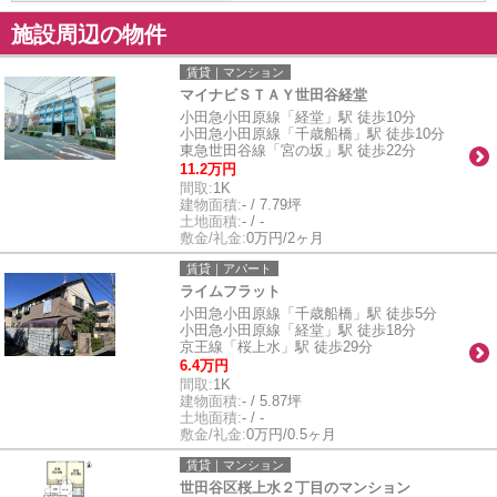
施設周辺の物件
賃貸｜マンション
マイナビＳＴＡＹ世田谷経堂
小田急小田原線「経堂」駅 徒歩10分
小田急小田原線「千歳船橋」駅 徒歩10分
東急世田谷線「宮の坂」駅 徒歩22分
11.2万円
間取:
1K
建物面積:
- / 7.79坪
土地面積:
- / -
敷金/礼金:
0万円/2ヶ月
賃貸｜アパート
ライムフラット
小田急小田原線「千歳船橋」駅 徒歩5分
小田急小田原線「経堂」駅 徒歩18分
京王線「桜上水」駅 徒歩29分
6.4万円
間取:
1K
建物面積:
- / 5.87坪
土地面積:
- / -
敷金/礼金:
0万円/0.5ヶ月
賃貸｜マンション
世田谷区桜上水２丁目のマンション