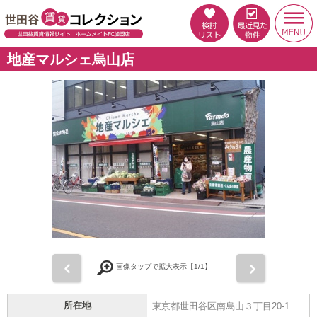
地産マルシェ烏山店
前
次
画像タップで拡大表示【
1
/1】
所在地
東京都世田谷区南烏山３丁目20-1