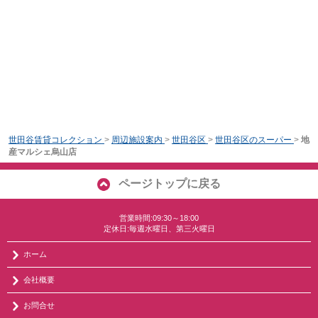
世田谷賃貸コレクション
>
周辺施設案内
>
世田谷区
>
世田谷区のスーパー
>
地
産マルシェ烏山店
ページトップに戻る
営業時間:09:30～18:00
定休日:毎週水曜日、第三火曜日
ホーム
会社概要
お問合せ