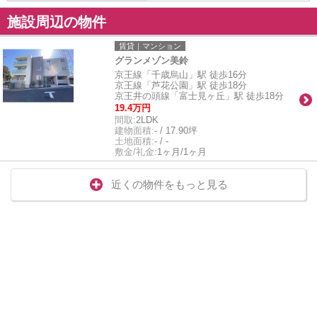
施設周辺の物件
賃貸｜マンション
グランメゾン美鈴
京王線「千歳烏山」駅 徒歩16分
京王線「芦花公園」駅 徒歩18分
京王井の頭線「富士見ヶ丘」駅 徒歩18分
19.4万円
間取:
2LDK
建物面積:
- / 17.90坪
土地面積:
- / -
敷金/礼金:
1ヶ月/1ヶ月
近くの物件をもっと見る