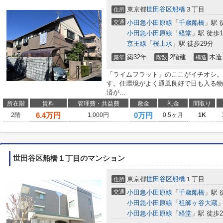
東京都
世田谷区
船橋
３丁目
住所
交通
小田急小田原線
「
千歳船橋
」駅 
小田急小田原線
「
経堂
」駅 徒歩1
京王線
「
桜上水
」駅 徒歩29分
築32年
2階建
木造
築年
階数
構造
「ライムフラット」のここがイチオシ。
す。住環境がよく通風良好で日も入る物
済が...
所在階
賃料
管理費・共益費
敷金
礼金
間取り
6.4
万円
0万円
2階
1,000円
0.5ヶ月
1K
世田谷区船橋１丁目のマンション
東京都
世田谷区
船橋
１丁目
住所
交通
小田急小田原線
「
千歳船橋
」駅 
小田急小田原線
「
祖師ヶ谷大蔵
」
小田急小田原線
「
経堂
」駅 徒歩2