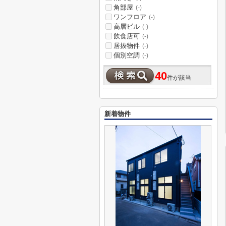
角部屋
(-)
ワンフロア
(-)
高層ビル
(-)
飲食店可
(-)
居抜物件
(-)
個別空調
(-)
40
件が該当
新着物件