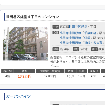
世田谷区経堂４丁目のマンション
東京都
世田谷区
経堂
４丁目
住所
交通
小田急小田原線
「
千歳船橋
」駅 
小田急小田原線
「
経堂
」駅 徒歩1
小田急小田原線
「
祖師ヶ谷大蔵
」
築34年
5階建
鉄筋
築年
階数
構造
新着情報：エスパシオ経堂の空室情報な
校があります。共用部には敷地内ごみ置
ビス...
所在階
賃料
管理費・共益費
敷金
礼金
間取り
13.9
万円
4階
12,000円
1ヶ月
1ヶ月
2DK
4
ガーデンハイツ