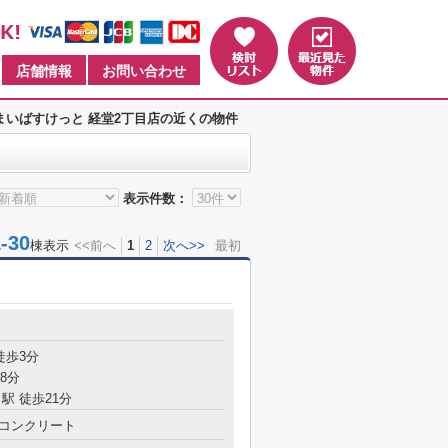
店舗情報
お問い合わせ
まいばすけっと 経堂2丁目店の近くの物件
表示件数：
30
棟表示
<<前へ
1
2
次へ>>
最初
徒歩3分
8分
駅 徒歩21分
コンクリート