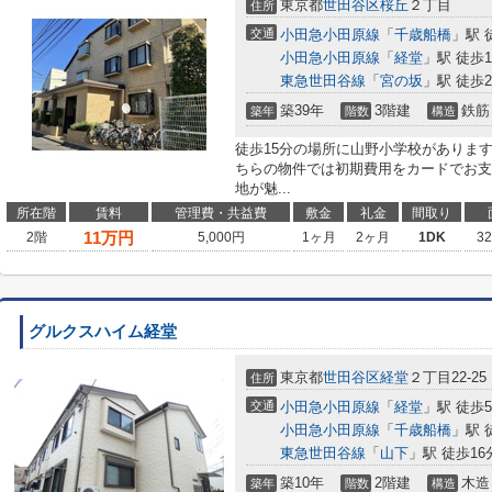
東京都
世田谷区
桜丘
２丁目
住所
交通
小田急小田原線
「
千歳船橋
」駅 
小田急小田原線
「
経堂
」駅 徒歩1
東急世田谷線
「
宮の坂
」駅 徒歩2
築39年
3階建
鉄筋
築年
階数
構造
徒歩15分の場所に山野小学校がありま
ちらの物件では初期費用をカードでお支
地が魅...
所在階
賃料
管理費・共益費
敷金
礼金
間取り
11
万円
2階
5,000円
1ヶ月
2ヶ月
1DK
3
グルクスハイム経堂
東京都
世田谷区
経堂
２丁目22-25
住所
交通
小田急小田原線
「
経堂
」駅 徒歩
小田急小田原線
「
千歳船橋
」駅 
東急世田谷線
「
山下
」駅 徒歩16
築10年
2階建
木造
築年
階数
構造