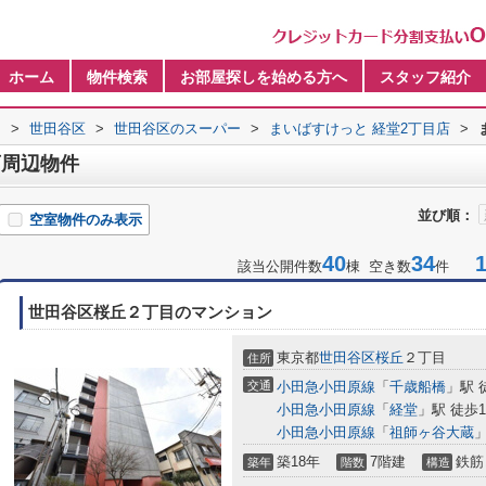
ホーム
物件検索
お部屋探しを始める方へ
スタッフ紹介
内
>
世田谷区
>
世田谷区のスーパー
>
まいばすけっと 経堂2丁目店
>
店周辺物件
並び順：
空室物件のみ表示
40
34
1-
該当公開件数
棟 空き数
件
世田谷区桜丘２丁目のマンション
東京都
世田谷区
桜丘
２丁目
住所
交通
小田急小田原線
「
千歳船橋
」駅 
小田急小田原線
「
経堂
」駅 徒歩1
小田急小田原線
「
祖師ヶ谷大蔵
」
築18年
7階建
鉄筋
築年
階数
構造