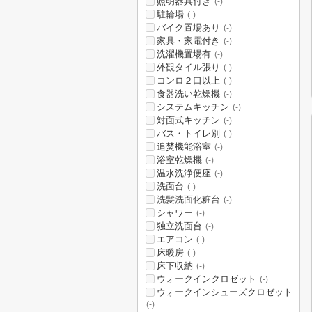
照明器具付き
(-)
駐輪場
(-)
バイク置場あり
(-)
家具・家電付き
(-)
洗濯機置場有
(-)
外観タイル張り
(-)
コンロ２口以上
(-)
食器洗い乾燥機
(-)
システムキッチン
(-)
対面式キッチン
(-)
バス・トイレ別
(-)
追焚機能浴室
(-)
浴室乾燥機
(-)
温水洗浄便座
(-)
洗面台
(-)
洗髪洗面化粧台
(-)
シャワー
(-)
独立洗面台
(-)
エアコン
(-)
床暖房
(-)
床下収納
(-)
ウォークインクロゼット
(-)
ウォークインシューズクロゼット
(-)