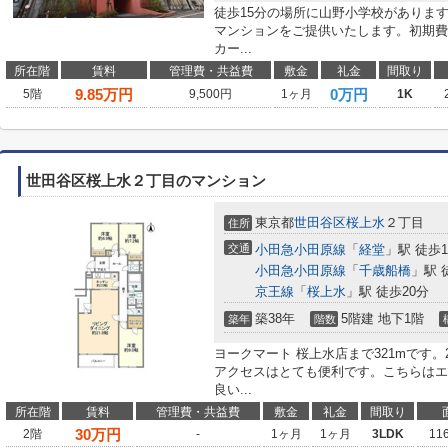
徒歩15分の場所に山野小学校がありま
マンションをご提供いたします。初期費
カー...
所在階
賃料
管理費・共益費
敷金
礼金
間取り
9.85
万円
0万円
5階
9,500円
1ヶ月
1K
世田谷区桜上水２丁目のマンション
東京都
世田谷区
桜上水
２丁目
住所
交通
小田急小田原線
「
経堂
」駅 徒歩1
小田急小田原線
「
千歳船橋
」駅 
京王線
「
桜上水
」駅 徒歩20分
築38年
5階建 地下1階
築年
階数
ヨークマート 桜上水店まで321mです
アクセスはとても便利です。こちらはエ
良い...
所在階
賃料
管理費・共益費
敷金
礼金
間取り
30
万円
2階
-
1ヶ月
1ヶ月
3LDK
11