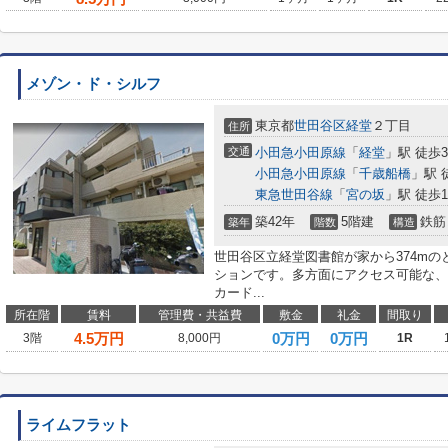
メゾン・ド・シルフ
東京都
世田谷区
経堂
２丁目
住所
交通
小田急小田原線
「
経堂
」駅 徒歩
小田急小田原線
「
千歳船橋
」駅 
東急世田谷線
「
宮の坂
」駅 徒歩1
築42年
5階建
鉄筋
築年
階数
構造
世田谷区立経堂図書館が家から374m
ションです。多方面にアクセス可能な、
カード...
所在階
賃料
管理費・共益費
敷金
礼金
間取り
4.5
万円
0万円
0万円
3階
8,000円
1R
ライムフラット