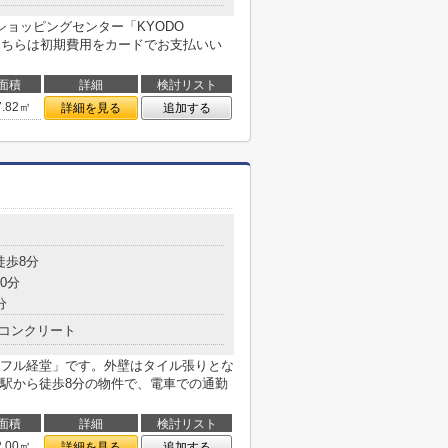
ョッピングセンター「KYODO
。こちらは初期費用をカードでお支払いい
面積
詳細
検討リスト
7.82㎡
詳細を見る
追加する
徒歩8分
0分
分
コンクリート
フル経堂」です。外壁はタイル張りとな
駅から徒歩8分の物件で、電車での通勤
面積
詳細
検討リスト
2.00㎡
詳細を見る
追加する