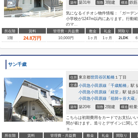
築31年
3階建
鉄筋
築年
階数
構造
気になるイチオシ物件情報：「ガーデン
小学校が1247m以内にあります。行動
のマ...
所在階
賃料
管理費・共益費
敷金
礼金
間取り
24.8
万円
1階
10,000円
1ヶ月
1ヶ月
2LDK
6
サン千歳
東京都
世田谷区
船橋
１丁目
住所
交通
小田急小田原線
「
千歳船橋
」駅 
小田急小田原線
「
経堂
」駅 徒歩1
小田急小田原線
「
祖師ヶ谷大蔵
」
築20年
2階建
軽量
築年
階数
構造
こちらは初期費用をカードでお支払いい
間が省けます。造りとデザインに関して
ョ...
所在階
賃料
管理費・共益費
敷金
礼金
間取り