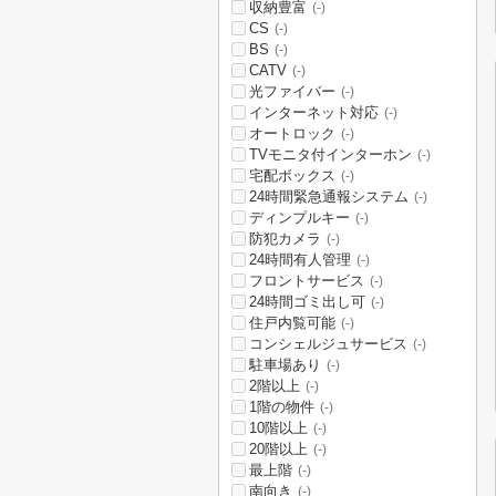
収納豊富
(-)
CS
(-)
BS
(-)
CATV
(-)
光ファイバー
(-)
インターネット対応
(-)
オートロック
(-)
TVモニタ付インターホン
(-)
宅配ボックス
(-)
24時間緊急通報システム
(-)
ディンプルキー
(-)
防犯カメラ
(-)
24時間有人管理
(-)
フロントサービス
(-)
24時間ゴミ出し可
(-)
住戸内覧可能
(-)
コンシェルジュサービス
(-)
駐車場あり
(-)
2階以上
(-)
1階の物件
(-)
10階以上
(-)
20階以上
(-)
最上階
(-)
南向き
(-)