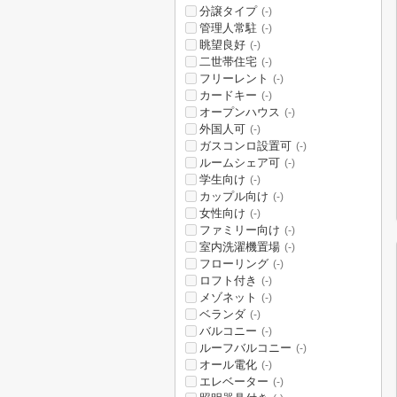
分譲タイプ
(-)
管理人常駐
(-)
眺望良好
(-)
二世帯住宅
(-)
フリーレント
(-)
カードキー
(-)
オープンハウス
(-)
外国人可
(-)
ガスコンロ設置可
(-)
ルームシェア可
(-)
学生向け
(-)
カップル向け
(-)
女性向け
(-)
ファミリー向け
(-)
室内洗濯機置場
(-)
フローリング
(-)
ロフト付き
(-)
メゾネット
(-)
ベランダ
(-)
バルコニー
(-)
ルーフバルコニー
(-)
オール電化
(-)
エレベーター
(-)