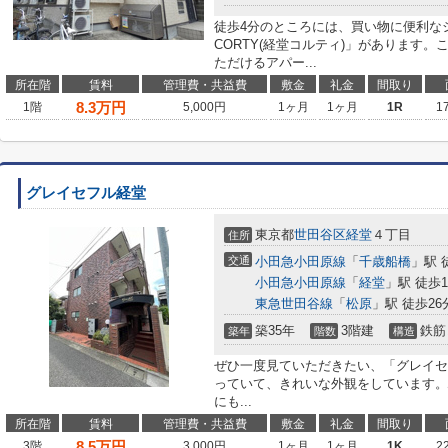
徒歩4分のところには、買い物に便利なシ
CORTY(経堂コルティ)」があります
ただけるアパー...
所在階
賃料
管理費・共益費
敷金
礼金
間取り
8.3
万円
1階
5,000円
1ヶ月
1ヶ月
1R
1
グレイセフル経堂
東京都
世田谷区
経堂
４丁目
住所
交通
小田急小田原線
「
千歳船橋
」駅 
小田急小田原線
「
経堂
」駅 徒歩1
東急世田谷線
「
松原
」駅 徒歩26
築35年
3階建
鉄筋
築年
階数
構造
ぜひ一度見ていただきたい、「グレイセ
っていて、きれいな外観をしています。
にも...
所在階
賃料
管理費・共益費
敷金
礼金
間取り
8.5
万円
3階
3,000円
1ヶ月
1ヶ月
1K
2