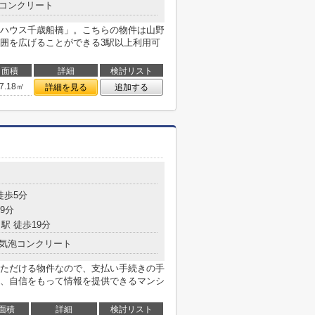
コンクリート
ハウス千歳船橋」。こちらの物件は山野
範囲を広げることができる3駅以上利用可
面積
詳細
検討リスト
7.18㎡
詳細を見る
追加する
徒歩5分
9分
駅 徒歩19分
気泡コンクリート
ただける物件なので、支払い手続きの手
、自信をもって情報を提供できるマンシ
面積
詳細
検討リスト