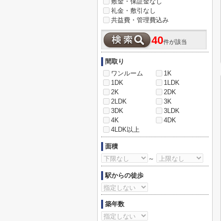
敷金・保証金なし
礼金・敷引なし
共益費・管理費込み
40
件が該当
間取り
ワンルーム
1K
1DK
1LDK
2K
2DK
2LDK
3K
3DK
3LDK
4K
4DK
4LDK以上
面積
～
駅からの徒歩
築年数