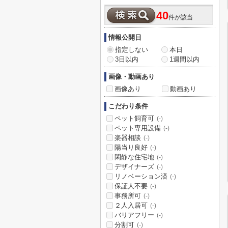
40
件が該当
情報公開日
指定しない
本日
3日以内
1週間以内
画像・動画あり
画像あり
動画あり
こだわり条件
ペット飼育可
(-)
ペット専用設備
(-)
楽器相談
(-)
陽当り良好
(-)
閑静な住宅地
(-)
デザイナーズ
(-)
リノベーション済
(-)
保証人不要
(-)
事務所可
(-)
２人入居可
(-)
バリアフリー
(-)
分割可
(-)