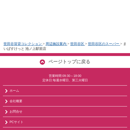
世田谷賃貸コレクション
>
周辺施設案内
>
世田谷区
>
世田谷区のスーパー
>
ま
いばすけっと 池ノ上駅前店
ページトップに戻る
営業時間:09:30～18:00
定休日:毎週水曜日、第三火曜日
ホーム
会社概要
お問合せ
PCサイト