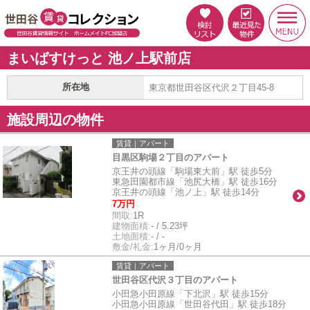
まいばすけっと 池ノ上駅前店
所在地
東京都世田谷区代沢２丁目45-8
施設周辺の物件
賃貸｜アパート
目黒区駒場２丁目のアパート
京王井の頭線「駒場東大前」駅 徒歩5分
東急田園都市線「池尻大橋」駅 徒歩16分
京王井の頭線「池ノ上」駅 徒歩14分
7万円
間取:
1R
建物面積:
- / 5.23坪
土地面積:
- / -
敷金/礼金:
1ヶ月/0ヶ月
賃貸｜アパート
世田谷区代沢３丁目のアパート
小田急小田原線「下北沢」駅 徒歩15分
小田急小田原線「世田谷代田」駅 徒歩18分