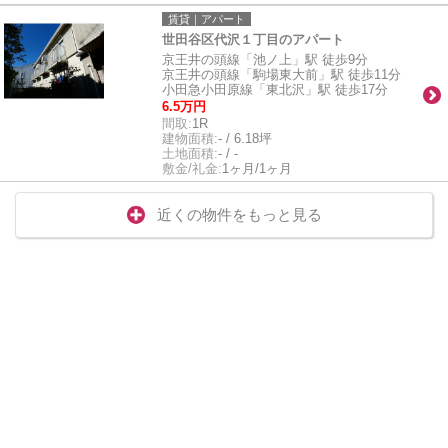
賃貸｜アパート
世田谷区代沢１丁目のアパート
京王井の頭線「池ノ上」駅 徒歩9分
京王井の頭線「駒場東大前」駅 徒歩11分
小田急小田原線「東北沢」駅 徒歩17分
6.5万円
間取:
1R
建物面積:
- / 6.18坪
土地面積:
- / -
敷金/礼金:
1ヶ月/1ヶ月
近くの物件をもっと見る