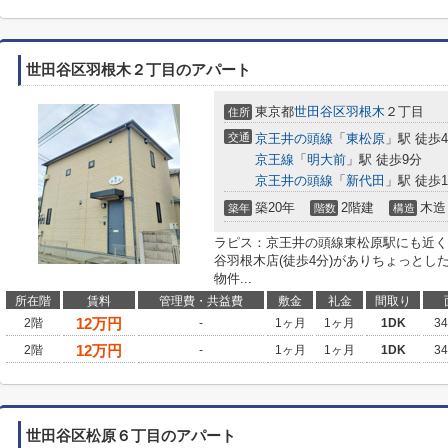
世田谷区羽根木２丁目のアパート
東京都
世田谷区
羽根木
２丁目
住所
交通
京王井の頭線
「
東松原
」駅 徒歩
京王線
「
明大前
」駅 徒歩9分
京王井の頭線
「
新代田
」駅 徒歩1
築20年
2階建
木造
築年
階数
構造
ラピス：京王井の頭線東松原駅にも近く
谷羽根木店(徒歩4分)がありちょっとし
物件...
所在階
賃料
管理費・共益費
敷金
礼金
間取り
12
万円
2階
-
1ヶ月
1ヶ月
1DK
3
12
万円
2階
-
1ヶ月
1ヶ月
1DK
3
世田谷区松原６丁目のアパート