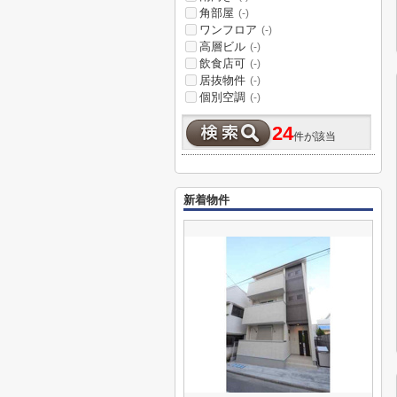
角部屋
(-)
ワンフロア
(-)
高層ビル
(-)
飲食店可
(-)
居抜物件
(-)
個別空調
(-)
24
件が該当
新着物件