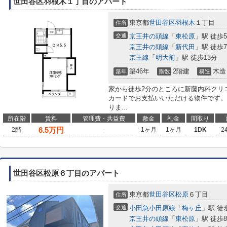
世田谷区羽根木１丁目のアパート
東京都
世田谷区
羽根木
１丁目
住所
交通
京王井の頭線
「
東松原
」駅 徒歩
京王井の頭線
「
新代田
」駅 徒歩
京王線
「
明大前
」駅 徒歩13分
築46年
2階建
木造
築年
階数
構造
家から徒歩2分のところに新藤内科クリ
カードでお支払いいただける物件です。
りま...
所在階
賃料
管理費・共益費
敷金
礼金
間取り
6.5
万円
2階
-
1ヶ月
1ヶ月
1DK
2
世田谷区松原６丁目のアパート
東京都
世田谷区
松原
６丁目
住所
交通
小田急小田原線
「
梅ヶ丘
」駅 徒
京王井の頭線
「
東松原
」駅 徒歩