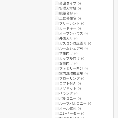
分譲タイプ
(-)
管理人常駐
(-)
眺望良好
(-)
二世帯住宅
(-)
フリーレント
(-)
カードキー
(-)
オープンハウス
(-)
外国人可
(-)
ガスコンロ設置可
(-)
ルームシェア可
(-)
学生向け
(-)
カップル向け
(-)
女性向け
(-)
ファミリー向け
(-)
室内洗濯機置場
(-)
フローリング
(-)
ロフト付き
(-)
メゾネット
(-)
ベランダ
(-)
バルコニー
(-)
ルーフバルコニー
(-)
オール電化
(-)
エレベーター
(-)