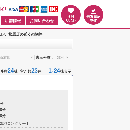
店舗情報
お問い合わせ
ルケ 松原店の近くの物件
表示件数：
24
23
1-24
件数
棟 空き数
件
棟表示
6分
0分
0分
気泡コンクリート