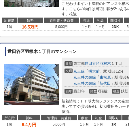
こだわりポイント満載のピアレス羽根木
す。こちらの物件は周辺に駅が2つある
す。根強...
所在階
賃料
管理費・共益費
敷金
礼金
間取り
16.5
万円
1階
5,000円
1ヶ月
1ヶ月
2DK
5
世田谷区羽根木１丁目のマンション
東京都
世田谷区
羽根木
１丁目
住所
交通
京王線
「
明大前
」駅 徒歩12分
京王井の頭線
「
東松原
」駅 徒歩
京王井の頭線
「
新代田
」駅 徒歩
築21年
8階建
鉄筋
築年
階数
構造
新着情報：ＨＦ明大前レジデンスの空室
歩いてすぐ(徒歩6分)。初期費用をカ
決済...
所在階
賃料
管理費・共益費
敷金
礼金
間取り
9.4
万円
1階
5,000円
1ヶ月
1ヶ月
1R
2