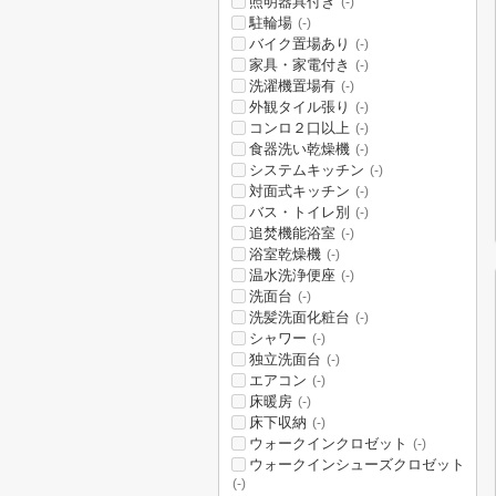
照明器具付き
(-)
駐輪場
(-)
バイク置場あり
(-)
家具・家電付き
(-)
洗濯機置場有
(-)
外観タイル張り
(-)
コンロ２口以上
(-)
食器洗い乾燥機
(-)
システムキッチン
(-)
対面式キッチン
(-)
バス・トイレ別
(-)
追焚機能浴室
(-)
浴室乾燥機
(-)
温水洗浄便座
(-)
洗面台
(-)
洗髪洗面化粧台
(-)
シャワー
(-)
独立洗面台
(-)
エアコン
(-)
床暖房
(-)
床下収納
(-)
ウォークインクロゼット
(-)
ウォークインシューズクロゼット
(-)