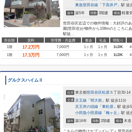
東急世田谷線
「
下高井戸
」駅 徒
築5年
3階建
軽量
築年
階数
構造
世田谷区近辺での物件情報：大好評のあ
園(世田谷)が物件から108mのところ
駅徒...
所在階
賃料
管理費・共益費
敷金
礼金
間取り
17.2
万円
1階
7,000円
1ヶ月
1ヶ月
1LDK
4
17.3
万円
1階
7,000円
1ヶ月
1ヶ月
1LDK
4
グルクスハイムⅡ
東京都
世田谷区
松原
５丁目30-14
住所
交通
京王線
「
明大前
」駅 徒歩11分
京王井の頭線
「
東松原
」駅 徒歩
小田急小田原線
「
梅ヶ丘
」駅 徒
築16年
2階建
木造
築年
階数
構造
こちらの物件はセブンイレブン 世田谷松