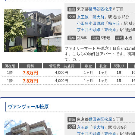
東京都
世田谷区
松原
６丁目
住所
交通
京王線
「
明大前
」駅 徒歩13分
小田急小田原線
「
梅ヶ丘
」駅 徒
京王井の頭線
「
東松原
」駅 徒歩
築5年
3階建
木造
築年
階数
構造
ファミリーマート 松原六丁目店が217m
す。こちらの物件はアパートです。初期
で、カ...
所在階
賃料
管理費・共益費
敷金
礼金
間取り
7.8
万円
1階
4,000円
1ヶ月
1ヶ月
1R
1
7.8
万円
1階
4,000円
1ヶ月
1ヶ月
1R
1
ヴァンヴェール松原
東京都
世田谷区
松原
５丁目
住所
交通
京王線
「
明大前
」駅 徒歩9分
京王井の頭線
「
東松原
」駅 徒歩