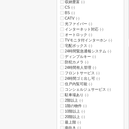
収納豊富
(-)
CS
(-)
BS
(-)
CATV
(-)
光ファイバー
(-)
インターネット対応
(-)
オートロック
(-)
TVモニタ付インターホン
(-)
宅配ボックス
(-)
24時間緊急通報システム
(-)
ディンプルキー
(-)
防犯カメラ
(-)
24時間有人管理
(-)
フロントサービス
(-)
24時間ゴミ出し可
(-)
住戸内覧可能
(-)
コンシェルジュサービス
(-)
駐車場あり
(-)
2階以上
(-)
1階の物件
(-)
10階以上
(-)
20階以上
(-)
最上階
(-)
南向き
(-)