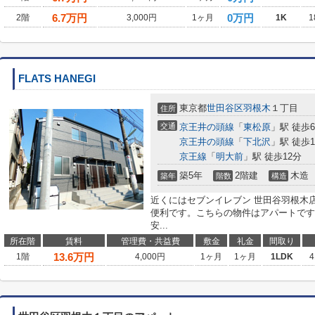
6.7
万円
0万円
2階
3,000円
1ヶ月
1K
1
FLATS HANEGI
東京都
世田谷区
羽根木
１丁目
住所
交通
京王井の頭線
「
東松原
」駅 徒歩
京王井の頭線
「
下北沢
」駅 徒歩1
京王線
「
明大前
」駅 徒歩12分
築5年
2階建
木造
築年
階数
構造
近くにはセブンイレブン 世田谷羽根木店
便利です。こちらの物件はアパートです
安...
所在階
賃料
管理費・共益費
敷金
礼金
間取り
13.6
万円
1階
4,000円
1ヶ月
1ヶ月
1LDK
4