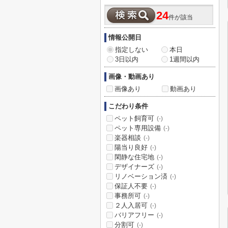
24
件が該当
情報公開日
指定しない
本日
3日以内
1週間以内
画像・動画あり
画像あり
動画あり
こだわり条件
ペット飼育可
(-)
ペット専用設備
(-)
楽器相談
(-)
陽当り良好
(-)
閑静な住宅地
(-)
デザイナーズ
(-)
リノベーション済
(-)
保証人不要
(-)
事務所可
(-)
２人入居可
(-)
バリアフリー
(-)
分割可
(-)