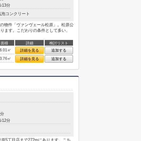
歩13分
気泡コンクリート
の物件「ヴァンヴェール松原」。松原公
にあります。こだわりの条件として多い、
面積
詳細
検討リスト
6.01㎡
詳細を見る
追加する
3.76㎡
詳細を見る
追加する
5分
歩12分
原5丁目店まで272mにあります。こち