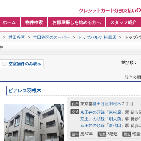
ホーム
物件検索
お部屋探しを始める方へ
スタッフ紹介
内
>
世田谷区
>
世田谷区のスーパー
>
トップパルケ 松原店
>
トップパ
件
並び順：
空室物件のみ表示
該当公開
ピアレス羽根木
東京都
世田谷区
羽根木
２丁目
住所
交通
京王井の頭線
「
東松原
」駅 徒歩
京王井の頭線
「
明大前
」駅 徒歩1
京王井の頭線
「
新代田
」駅 徒歩1
築37年
3階建
軽量
築年
階数
構造