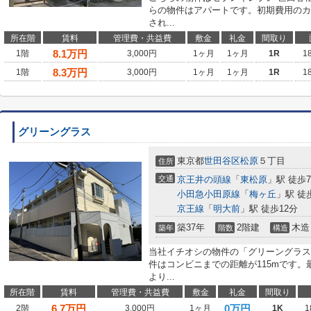
らの物件はアパートです。初期費用のカ
され...
所在階
賃料
管理費・共益費
敷金
礼金
間取り
8.1
万円
1階
3,000円
1ヶ月
1ヶ月
1R
1
8.3
万円
1階
3,000円
1ヶ月
1ヶ月
1R
1
グリーングラス
東京都
世田谷区
松原
５丁目
住所
交通
京王井の頭線
「
東松原
」駅 徒歩
小田急小田原線
「
梅ヶ丘
」駅 徒
京王線
「
明大前
」駅 徒歩12分
築37年
2階建
木造
築年
階数
構造
当社イチオシの物件の「グリーングラス
件はコンビニまでの距離が115mです
より...
所在階
賃料
管理費・共益費
敷金
礼金
間取り
6.7
万円
0万円
2階
3,000円
1ヶ月
1K
1