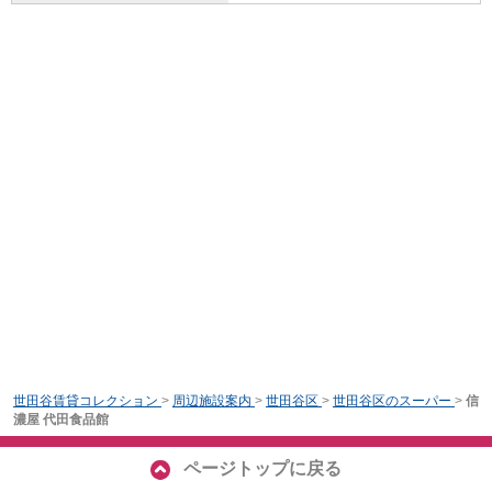
世田谷賃貸コレクション
>
周辺施設案内
>
世田谷区
>
世田谷区のスーパー
>
信
濃屋 代田食品館
ページトップに戻る