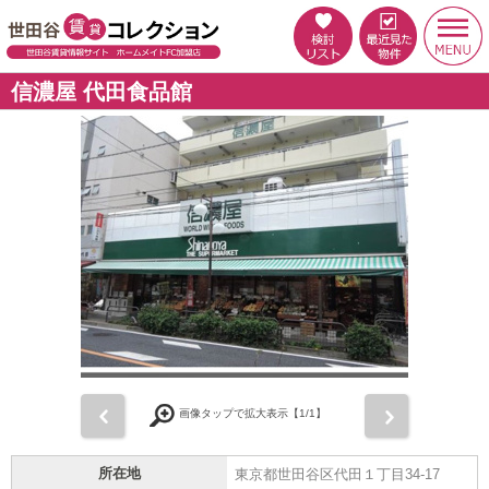
信濃屋 代田食品館
前
次
画像タップで拡大表示【
1
/1】
所在地
東京都世田谷区代田１丁目34-17