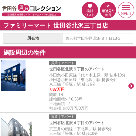
ファミリーマート 世田谷北沢三丁目店
所在地
東京都世田谷区北沢３丁目18-3
施設周辺の物件
賃貸｜アパート
世田谷区北沢５丁目のアパート
小田急小田原線「代々木上原」駅 徒歩10分
小田急小田原線「東北沢」駅 徒歩8分
京王線「笹塚」駅 徒歩6分
7.87万円
間取:
1R
建物面積:
- / 6.53坪
土地面積:
- / -
敷金/礼金:
0万円/0万円
賃貸｜アパート
世田谷区北沢４丁目のアパート
京王井の頭線「下北沢」駅 徒歩8分
京王線「笹塚」駅 徒歩10分