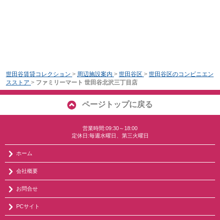
世田谷賃貸コレクション
>
周辺施設案内
>
世田谷区
>
世田谷区のコンビニエン
スストア
>
ファミリーマート 世田谷北沢三丁目店
ページトップに戻る
営業時間:09:30～18:00
定休日:毎週水曜日、第三火曜日
ホーム
会社概要
お問合せ
PCサイト