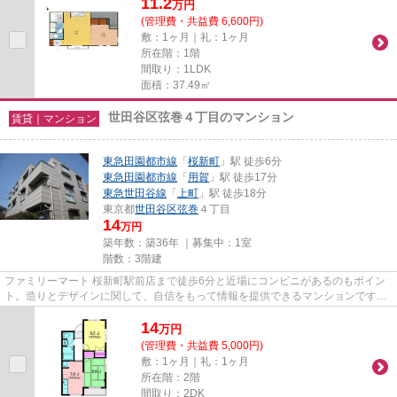
11.2
万
円
(管理費・共益費 6,600円)
敷：1ヶ月｜礼：1ヶ月
所在階：1階
間取り：1LDK
面積：37.49㎡
世田谷区弦巻４丁目のマンション
賃貸｜マンション
東急田園都市線
「
桜新町
」駅 徒歩6分
東急田園都市線
「
用賀
」駅 徒歩17分
東急世田谷線
「
上町
」駅 徒歩18分
東京都
世田谷区
弦巻
４丁目
14
万円
築年数：築36年 ｜募集中：
1室
階数：3階建
ファミリーマート 桜新町駅前店まで徒歩6分と近場にコンビニがあるのもポイン
ト。造りとデザインに関して、自信をもって情報を提供できるマンションです。
駅から徒歩6分のマンションで...
14
万
円
(管理費・共益費 5,000円)
敷：1ヶ月｜礼：1ヶ月
所在階：2階
間取り：2DK