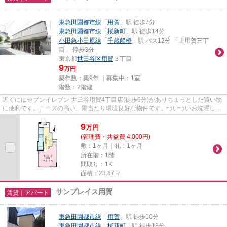
東急田園都市線
「
用賀
」駅 徒歩7分
東急田園都市線
「
桜新町
」駅 徒歩14分
小田急小田原線
「
千歳船橋
」駅 バス12分 「上用賀三丁
目」 停歩3分
東京都
世田谷区
用賀
３丁目
9
万円
築年数：築9年 ｜募集中：
1室
階数：2階建
近くにはセブンイレブン 世田谷用賀4丁目店(徒歩6分)がありちょっとした買い物
に便利です。ニーズの高い、陽当たり環境良好な物件です。ついついお洗濯した
くなっちゃいますよ。高いニ...
9
万
円
(管理費・共益費 4,000円)
敷：1ヶ月｜礼：1ヶ月
所在階：1階
間取り：1K
面積：23.87㎡
サンプレイス用賀
賃貸｜アパート
東急田園都市線
「
用賀
」駅 徒歩10分
東急田園都市線
「
桜新町
」駅 徒歩18分