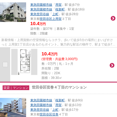
東急田園都市線
「
用賀
」駅 徒歩7分
東急田園都市線
「
桜新町
」駅 徒歩18分
東急世田谷線
「
上町
」駅 徒歩28分
東京都
世田谷区
上用賀
３丁目
10.4
万円
築年数：築37年 ｜募集中：
1室
階数：2階建
新着情報：上用賀館の空室情報ならコチラ。歩いて徒歩5分の場所にまいばすけ
っと 上用賀1丁目店があるのもポイント。魅力的な駅近の物件で、駅まで徒歩7分
です。こちらのアパートでは...
10.4
万
円
(管理費・共益費 3,000円)
敷：0万円｜礼：1ヶ月
所在階：2階
間取り：2DK
面積：39.30㎡
世田谷区弦巻４丁目のマンション
賃貸｜マンション
東急田園都市線
「
桜新町
」駅 徒歩9分
東急田園都市線
「
用賀
」駅 徒歩13分
東急世田谷線
「
上町
」駅 徒歩17分
東京都
世田谷区
弦巻
４丁目