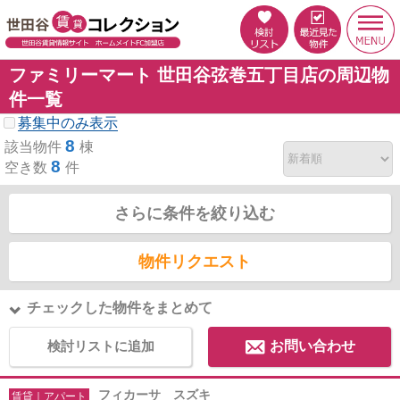
ファミリーマート 世田谷弦巻五丁目店の周辺物
件一覧
募集中のみ表示
8
該当物件
棟
8
空き数
件
さらに条件を絞り込む
物件リクエスト
チェックした物件をまとめて
検討リストに追加
お問い合わせ
フィカーサ スズキ
賃貸｜アパート