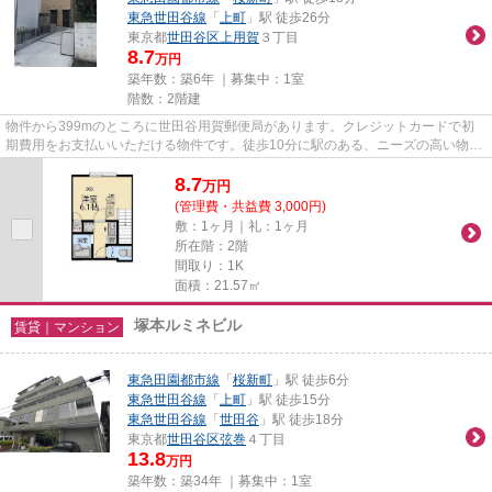
東急世田谷線
「
上町
」駅 徒歩26分
東京都
世田谷区
上用賀
３丁目
8.7
万円
築年数：築6年 ｜募集中：
1室
階数：2階建
物件から399mのところに世田谷用賀郵便局があります。クレジットカードで初
期費用をお支払いいただける物件です。徒歩10分に駅のある、ニーズの高い物件
です。令和2年築の物件です。ハ...
8.7
万
円
(管理費・共益費 3,000円)
敷：1ヶ月｜礼：1ヶ月
所在階：2階
間取り：1K
面積：21.57㎡
塚本ルミネビル
賃貸｜マンション
東急田園都市線
「
桜新町
」駅 徒歩6分
東急世田谷線
「
上町
」駅 徒歩15分
東急世田谷線
「
世田谷
」駅 徒歩18分
東京都
世田谷区
弦巻
４丁目
13.8
万円
築年数：築34年 ｜募集中：
1室