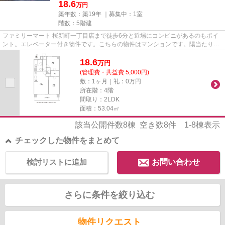
18.6
万円
築年数：築19年 ｜募集中：
1室
階数：5階建
ファミリーマート 桜新町一丁目店まで徒歩6分と近場にコンビニがあるのもポイ
ント。エレベーター付き物件です。こちらの物件はマンションです。陽当たりが
良いので、冬も暖かく快適に...
18.6
万
円
(管理費・共益費 5,000円)
敷：1ヶ月｜礼：0万円
所在階：4階
間取り：2LDK
面積：53.04㎡
該当公開件数
8
棟 空き数
8
件
1-8
棟表示
チェックした物件をまとめて
検討リストに追加
お問い合わせ
さらに条件を絞り込む
物件リクエスト