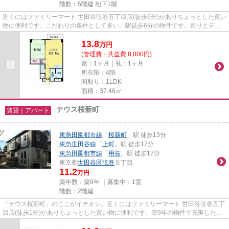
階数：5階建 地下1階
近くにはファミリーマート 世田谷弦巻五丁目店(徒歩6分)がありちょっとした買い
物に便利です。こだわりの条件として多い、駅徒歩6分の物件です。造りとデザ
インに関して、自信をもって...
13.8
万
円
(管理費・共益費 8,000円)
敷：1ヶ月｜礼：1ヶ月
所在階：4階
間取り：1LDK
面積：37.46㎡
テウス桜新町
賃貸｜アパート
東急田園都市線
「
桜新町
」駅 徒歩13分
東急世田谷線
「
上町
」駅 徒歩17分
東急田園都市線
「
用賀
」駅 徒歩17分
東京都
世田谷区
弦巻
５丁目
11.2
万円
築年数：築9年 ｜募集中：
1室
階数：2階建
「テウス桜新町」のここがイチオシ。近くにはファミリーマート 世田谷弦巻五丁
目店(徒歩1分)がありちょっとした買い物に便利です。築9年の物件で充実した毎
日を過ごしませんか。こちら...