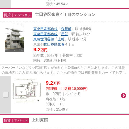
面積：45.54㎡
世田谷区弦巻４丁目のマンション
賃貸｜マンション
東急田園都市線
「
桜新町
」駅 徒歩9分
東急田園都市線
「
用賀
」駅 徒歩14分
東急世田谷線
「
上町
」駅 徒歩17分
東京都
世田谷区
弦巻
４丁目
9.2
万円
築年数：築17年 ｜募集中：
1室
階数：3階建 地下1階
スーパー「いなげや 桜新町店」が物件から348mのところにあります。この建物
の敷地内にごみ置き場があります。こちらの物件では初期費用をカードでお支払
いいただけます。こだわりの条...
9.2
万
円
(管理費・共益費 10,000円)
敷：0万円｜礼：1ヶ月
所在階：1階
間取り：1K
面積：25.49㎡
上用賀館
賃貸｜アパート