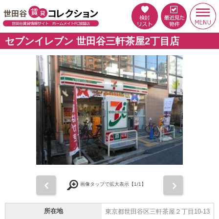
セブンイレブン 世田谷三軒茶屋2丁目店
前
次
画像タップで拡大表示【
1
/1】
所在地
東京都世田谷区三軒茶屋２丁目10-13