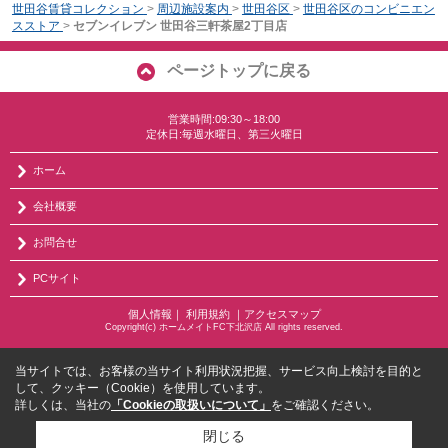
世田谷賃貸コレクション
>
周辺施設案内
>
世田谷区
>
世田谷区のコンビニエン
スストア
>
セブンイレブン 世田谷三軒茶屋2丁目店
ページトップに戻る
営業時間:09:30～18:00
定休日:毎週水曜日、第三火曜日
ホーム
会社概要
お問合せ
PCサイト
個人情報
｜
利用規約
｜
アクセスマップ
Copyright(c) ホームメイトFC下北沢店 All rights reserved.
当サイトでは、お客様の当サイト利用状況把握、サービス向上検討を目的と
して、クッキー（Cookie）を使用しています。
詳しくは、当社の
「Cookieの取扱いについて」
をご確認ください。
閉じる