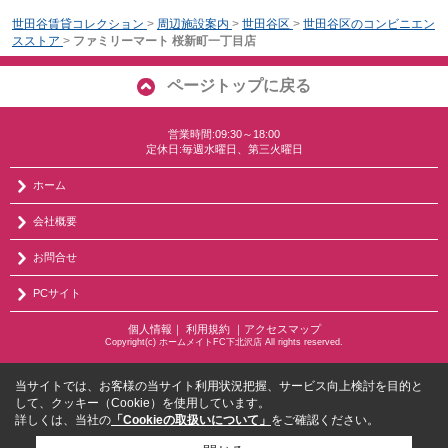
世田谷賃貸コレクション
>
周辺施設案内
>
世田谷区
>
世田谷区のコンビニエン
スストア
>
ファミリーマート 桜新町一丁目店
ページトップに戻る
営業時間:09:30～18:00
定休日:毎週水曜日、第三火曜日
ホーム
会社概要
お問合せ
PCサイト
個人情報
｜
利用規約
｜
アクセスマップ
Copyright(c) ホームメイトFC下北沢店 All rights reserved.
当サイトでは、お客様の当サイト利用状況把握、サービス向上検討を目的と
して、クッキー（Cookie）を使用しています。
詳しくは、当社の
「Cookieの取扱いについて」
をご確認ください。