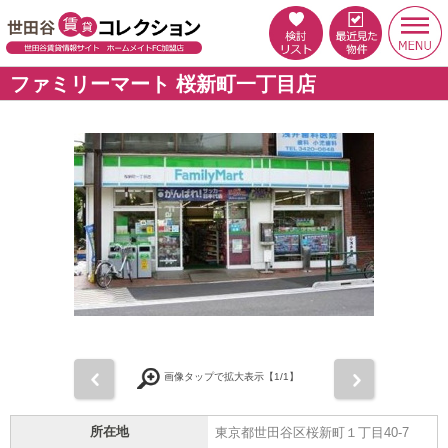
ファミリーマート 桜新町一丁目店
前
次
画像タップで拡大表示【
1
/1】
所在地
東京都世田谷区桜新町１丁目40-7