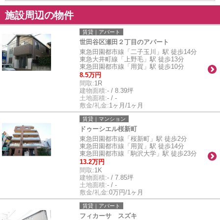
施設周辺の物件
賃貸｜アパート
世田谷区瀬田２丁目のアパート
東急田園都市線「二子玉川」駅 徒歩14分
東急大井町線「上野毛」駅 徒歩13分
東急田園都市線「用賀」駅 徒歩10分
8.5万円
間取:
1R
建物面積:
- / 8.39坪
土地面積:
- / -
敷金/礼金:
1ヶ月/1ヶ月
賃貸｜マンション
ドゥーシエル桜新町
東急田園都市線「桜新町」駅 徒歩2分
東急田園都市線「用賀」駅 徒歩14分
東急田園都市線「駒沢大学」駅 徒歩23分
13.2万円
間取:
1K
建物面積:
- / 7.85坪
土地面積:
- / -
敷金/礼金:
0万円/1ヶ月
賃貸｜アパート
フィカーサ スズキ