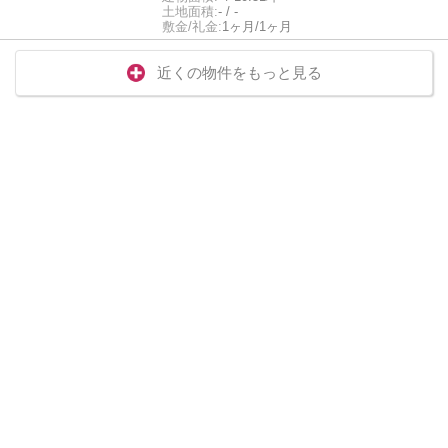
土地面積:
- / -
敷金/礼金:
1ヶ月/1ヶ月
近くの物件をもっと見る