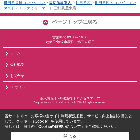
世田谷賃貸コレクション
>
周辺施設案内
>
世田谷区
>
世田谷区のコンビニエン
スストア
>
ファミリーマート 三軒茶屋東店
ページトップに戻る
営業時間:09:30～18:00
定休日:毎週水曜日、第三火曜日
ホーム
会社概要
お問合せ
PCサイト
個人情報
｜
利用規約
｜
アクセスマップ
Copyright(c) ホームメイトFC下北沢店 All rights reserved.
当サイトでは、お客様の当サイト利用状況把握、サービス向上検討を目的と
して、クッキー（Cookie）を使用しています。
詳しくは、当社の
「Cookieの取扱いについて」
をご確認ください。
閉じる