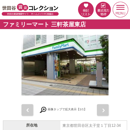
ファミリーマート 三軒茶屋東店
前
次
画像タップで拡大表示【
1
/1】
所在地
東京都世田谷区太子堂１丁目12-34