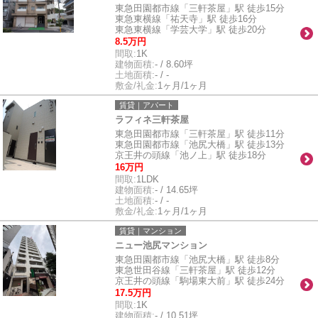
東急田園都市線「三軒茶屋」駅 徒歩15分
東急東横線「祐天寺」駅 徒歩16分
東急東横線「学芸大学」駅 徒歩20分
8.5万円
間取:
1K
建物面積:
- / 8.60坪
土地面積:
- / -
敷金/礼金:
1ヶ月/1ヶ月
賃貸｜アパート
ラフィネ三軒茶屋
東急田園都市線「三軒茶屋」駅 徒歩11分
東急田園都市線「池尻大橋」駅 徒歩13分
京王井の頭線「池ノ上」駅 徒歩18分
16万円
間取:
1LDK
建物面積:
- / 14.65坪
土地面積:
- / -
敷金/礼金:
1ヶ月/1ヶ月
賃貸｜マンション
ニュー池尻マンション
東急田園都市線「池尻大橋」駅 徒歩8分
東急世田谷線「三軒茶屋」駅 徒歩12分
京王井の頭線「駒場東大前」駅 徒歩24分
17.5万円
間取:
1K
建物面積:
- / 10.51坪