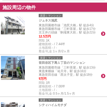
施設周辺の物件
賃貸｜マンション
ジュネス池尻
東急田園都市線「池尻大橋」駅 徒歩4分
東急田園都市線「三軒茶屋」駅 徒歩17分
京王井の頭線「駒場東大前」駅 徒歩22分
12.5万円
間取:
1K
建物面積:
- / 7.44坪
土地面積:
- / -
敷金/礼金:
1ヶ月/2ヶ月
賃貸｜マンション
世田谷区下馬１丁目のマンション
東急田園都市線「三軒茶屋」駅 徒歩13分
東急東横線「祐天寺」駅 徒歩16分
東急世田谷線「西太子堂」駅 徒歩18分
9万円
間取:
1R
建物面積:
- / 7.00坪
土地面積:
- / -
敷金/礼金:
0.5ヶ月/1.5ヶ月
賃貸｜マンション
シティハイムモチダ