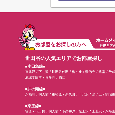
世田谷の人気エリアでお部屋探し
■小田急線■
東北沢
下北沢
世田谷代田
梅ヶ丘
豪徳寺
経堂
千
成城学園前
喜多見
狛江
■井の頭線■
永福町
明大前
東松原
新代田
下北沢
池ノ上
駒場
■京王線■
笹塚
代田橋
明大前
下高井戸
桜上水
上北沢
八幡