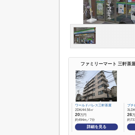
ファミリーマート 三軒茶
ワールドパレス三軒茶屋
プチ
2DK/44.56㎡
3LDK
20
26
万円
約494m／7分
約73
詳細を見る