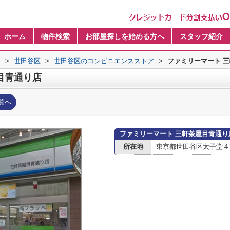
ホーム
物件検索
お部屋探しを始める方へ
スタッフ紹介
内
>
世田谷区
>
世田谷区のコンビニエンスストア
>
ファミリーマート 
目青通り店
覧へ
ファミリーマート 三軒茶屋目青通り
所在地
東京都世田谷区太子堂４丁