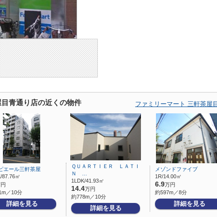
屋目青通り店の近くの物件
ファミリーマート 三軒茶屋
ＱＵＡＲＴＩＥＲ ＬＡＴＩ
ピエール三軒茶屋
メゾンドファイブ
Ｎ …
/87.76㎡
1R/14.00㎡
1LDK/41.93㎡
6.9
万円
万円
14.4
万円
1m／10分
約597m／8分
約778m／10分
詳細を見る
詳細を見る
詳細を見る