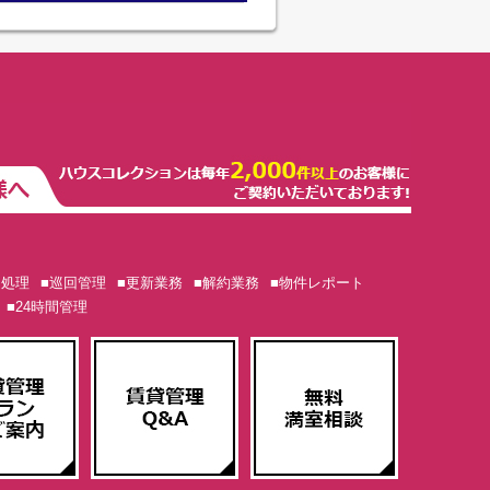
ム処理
■巡回管理
■更新業務
■解約業務
■物件レポート
■24時間管理