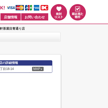
店舗情報
お問い合わせ
三軒茶屋目青通り店
店の詳細情報
目18-14
MAP
▼