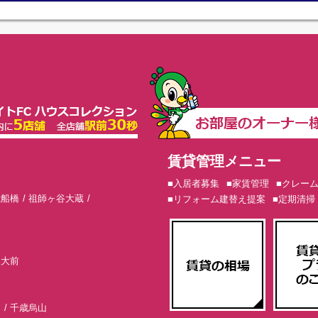
賃貸管理メニュー
■入居者募集
■家賃管理
■クレー
歳船橋
祖師ヶ谷大蔵
■リフォーム建替え提案
■定期清掃
東大前
山
千歳烏山