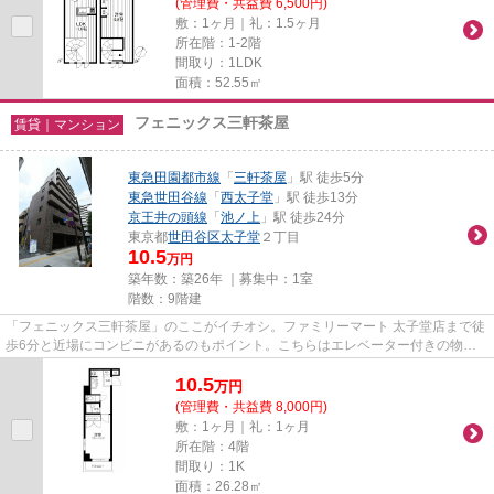
(管理費・共益費 6,500円)
敷：1ヶ月｜礼：1.5ヶ月
所在階：1-2階
間取り：1LDK
面積：52.55㎡
フェニックス三軒茶屋
賃貸｜マンション
東急田園都市線
「
三軒茶屋
」駅 徒歩5分
東急世田谷線
「
西太子堂
」駅 徒歩13分
京王井の頭線
「
池ノ上
」駅 徒歩24分
東京都
世田谷区
太子堂
２丁目
10.5
万円
築年数：築26年 ｜募集中：
1室
階数：9階建
「フェニックス三軒茶屋」のここがイチオシ。ファミリーマート 太子堂店まで徒
歩6分と近場にコンビニがあるのもポイント。こちらはエレベーター付きの物件
です。造りとデザインに関し...
10.5
万
円
(管理費・共益費 8,000円)
敷：1ヶ月｜礼：1ヶ月
所在階：4階
間取り：1K
面積：26.28㎡