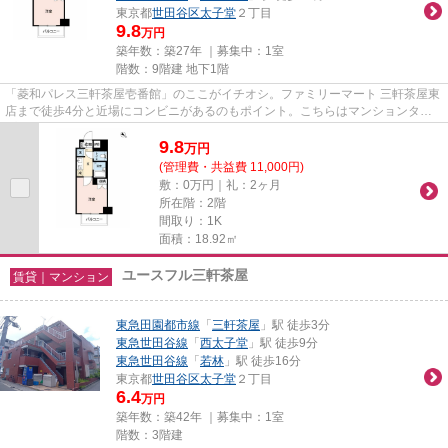
東京都
世田谷区
太子堂
２丁目
9.8
万円
築年数：築27年 ｜募集中：
1室
階数：9階建 地下1階
「菱和パレス三軒茶屋壱番館」のここがイチオシ。ファミリーマート 三軒茶屋東
店まで徒歩4分と近場にコンビニがあるのもポイント。こちらはマンションタイ
プになります。駅まで歩いて...
9.8
万
円
(管理費・共益費 11,000円)
敷：0万円｜礼：2ヶ月
所在階：2階
間取り：1K
面積：18.92㎡
ユースフル三軒茶屋
賃貸｜マンション
東急田園都市線
「
三軒茶屋
」駅 徒歩3分
東急世田谷線
「
西太子堂
」駅 徒歩9分
東急世田谷線
「
若林
」駅 徒歩16分
東京都
世田谷区
太子堂
２丁目
6.4
万円
築年数：築42年 ｜募集中：
1室
階数：3階建