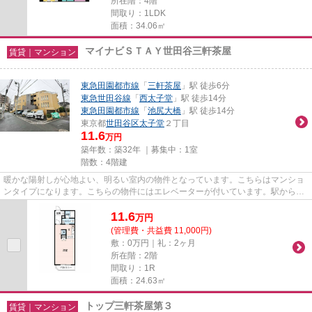
所在階：4階
間取り：1LDK
面積：34.06㎡
マイナビＳＴＡＹ世田谷三軒茶屋
賃貸｜マンション
東急田園都市線
「
三軒茶屋
」駅 徒歩6分
東急世田谷線
「
西太子堂
」駅 徒歩14分
東急田園都市線
「
池尻大橋
」駅 徒歩14分
東京都
世田谷区
太子堂
２丁目
11.6
万円
築年数：築32年 ｜募集中：
1室
階数：4階建
暖かな陽射しが心地よい、明るい室内の物件となっています。こちらはマンショ
ンタイプになります。こちらの物件にはエレベーターが付いています。駅から徒
歩6分の位置にある物件なので...
11.6
万
円
(管理費・共益費 11,000円)
敷：0万円｜礼：2ヶ月
所在階：2階
間取り：1R
面積：24.63㎡
トップ三軒茶屋第３
賃貸｜マンション