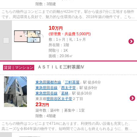
階数：3階建
こちらの物件はコンビニまでの距離が422mです。駅から徒歩7分に立地する物件
です。周辺環境も良好で、魅力的な住環境のある、2018年築の物件です。こちら
の物件はアパートです。不動産...
10
万
円
(管理費・共益費 5,000円)
敷：1ヶ月｜礼：1ヶ月
所在階：1階
間取り：1K
面積：20.06㎡
ＡＳＴＩＬＥ三軒茶屋Ⅳ
賃貸｜マンション
東急田園都市線
「
三軒茶屋
」駅 徒歩6分
東急世田谷線
「
西太子堂
」駅 徒歩9分
東急世田谷線
「
若林
」駅 徒歩16分
東京都
世田谷区
太子堂
２丁目
23
万円
築年数：築4年 ｜募集中：
1室
階数：4階建
こちらの物件はコンビニまで471mにあります。利便性の高い設備も充実した、
高ニーズな令和4年築の物件です。短時間でごみ出しを終えられるように、敷地
内にゴミ置き場を備えております...