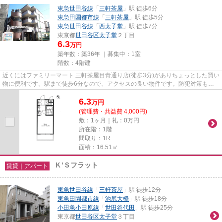
東急世田谷線
「
三軒茶屋
」駅 徒歩6分
東急田園都市線
「
三軒茶屋
」駅 徒歩5分
東急世田谷線
「
西太子堂
」駅 徒歩7分
東京都
世田谷区
太子堂
２丁目
6.3
万円
築年数：築36年 ｜募集中：
1室
階数：4階建
近くにはファミリーマート 三軒茶屋目青通り店(徒歩3分)がありちょっとした買い
物に便利です。駅まで徒歩6分なので、アクセスの良い物件です。防犯対策もバ
ッチリなマンションタイプの...
6.3
万
円
(管理費・共益費 4,000円)
敷：1ヶ月｜礼：0万円
所在階：1階
間取り：1R
面積：16.51㎡
Ｋ’Ｓフラット
賃貸｜アパート
東急世田谷線
「
三軒茶屋
」駅 徒歩12分
東急田園都市線
「
池尻大橋
」駅 徒歩18分
小田急小田原線
「
世田谷代田
」駅 徒歩25分
東京都
世田谷区
太子堂
３丁目