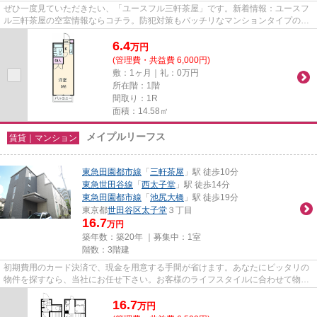
ぜひ一度見ていただきたい、「ユースフル三軒茶屋」です。新着情報：ユースフ
ル三軒茶屋の空室情報ならコチラ。防犯対策もバッチリなマンションタイプの物
件です。一日の始まりを気持...
6.4
万
円
(管理費・共益費 6,000円)
敷：1ヶ月｜礼：0万円
所在階：1階
間取り：1R
面積：14.58㎡
メイプルリーフス
賃貸｜マンション
東急田園都市線
「
三軒茶屋
」駅 徒歩10分
東急世田谷線
「
西太子堂
」駅 徒歩14分
東急田園都市線
「
池尻大橋
」駅 徒歩19分
東京都
世田谷区
太子堂
３丁目
16.7
万円
築年数：築20年 ｜募集中：
1室
階数：3階建
初期費用のカード決済で、現金を用意する手間が省けます。あなたにピッタリの
物件を探すなら、当社にお任せ下さい。お客様のライフスタイルに合わせて物件
のご紹介をいたしますので、...
16.7
万
円