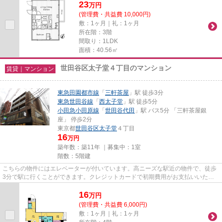
23
万
円
(管理費・共益費 10,000円)
敷：1ヶ月｜礼：1ヶ月
所在階：3階
間取り：1LDK
面積：40.56㎡
世田谷区太子堂４丁目のマンション
賃貸｜マンション
東急田園都市線
「
三軒茶屋
」駅 徒歩3分
東急世田谷線
「
西太子堂
」駅 徒歩5分
小田急小田原線
「
世田谷代田
」駅 バス5分 「三軒茶屋銀
座」 停歩2分
東京都
世田谷区
太子堂
４丁目
16
万円
築年数：築11年 ｜募集中：
1室
階数：5階建
こちらの物件にはエレベーターが付いています。高ニーズな駅近の物件で、徒歩
3分で駅に行くことができます。クレジットカードで初期費用がお支払いいただ
けるので、決済の手間が軽減で...
16
万
円
(管理費・共益費 6,000円)
敷：1ヶ月｜礼：1ヶ月