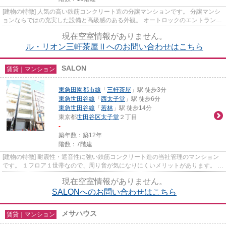
[建物の特徴] 人気の高い鉄筋コンクリート造の分譲マンションです。 分譲マンシ
ョンならではの充実した設備と高級感のある外観。 オートロックのエントランス
なのでセキュリティ面でも...
現在空室情報がありません。
ル・リオン三軒茶屋Ⅱへのお問い合わせはこちら
SALON
賃貸｜マンション
東急田園都市線
「
三軒茶屋
」駅 徒歩3分
東急世田谷線
「
西太子堂
」駅 徒歩6分
東急世田谷線
「
若林
」駅 徒歩14分
東京都
世田谷区
太子堂
２丁目
-
築年数：築12年
階数：7階建
[建物の特徴] 耐震性・遮音性に強い鉄筋コンクリート造の当社管理のマンション
です。 １フロア１世帯なので、周り音が気になりにくいメリットがあります。 広
い居室と、ルーフバルコニ...
現在空室情報がありません。
SALONへのお問い合わせはこちら
メサハウス
賃貸｜マンション