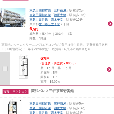
東急田園都市線
「
三軒茶屋
」駅 徒歩2分
東急田園都市線
「
池尻大橋
」駅 徒歩18分
東急世田谷線
「
西太子堂
」駅 徒歩10分
東京都
世田谷区
太子堂
２丁目
6
万円
築年数：築42年 ｜募集中：
1室
階数：4階建
退室時のルームクリーニング(エアコン含む)費用は借主負担。 更新事務手数料
11,000円(税込) ※1年未満の解約は、総賃料1ヵ月分の違約金あり
6
万
円
(管理費・共益費 2,000円)
敷：1ヶ月｜礼：0ヶ月
所在階：1階
間取り：1R
面積：15.00㎡
菱和パレス三軒茶屋壱番館
賃貸｜マンション
東急田園都市線
「
三軒茶屋
」駅 徒歩5分
東急田園都市線
「
池尻大橋
」駅 徒歩14分
東急世田谷線
「
西太子堂
」駅 徒歩13分