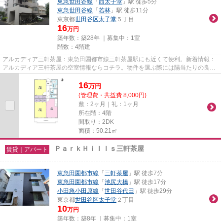
東急世田谷線
「
西太子堂
」駅 徒歩5分
東急世田谷線
「
若林
」駅 徒歩11分
東京都
世田谷区
太子堂
５丁目
16
万円
築年数：築28年 ｜募集中：
1室
階数：4階建
アルカディア三軒茶屋：東急田園都市線三軒茶屋駅にも近くて便利。新着情報：
アルカディア三軒茶屋の空室情報ならコチラ。物件を選ぶ際には陽当たりの良い
マンションを探したいですね...
16
万
円
(管理費・共益費 8,000円)
敷：2ヶ月｜礼：1ヶ月
所在階：4階
間取り：2DK
面積：50.21㎡
ＰａｒｋＨｉｌｌｓ三軒茶屋
賃貸｜アパート
東急田園都市線
「
三軒茶屋
」駅 徒歩7分
東急田園都市線
「
池尻大橋
」駅 徒歩17分
小田急小田原線
「
世田谷代田
」駅 徒歩29分
東京都
世田谷区
太子堂
２丁目
10
万円
築年数：築8年 ｜募集中：
1室