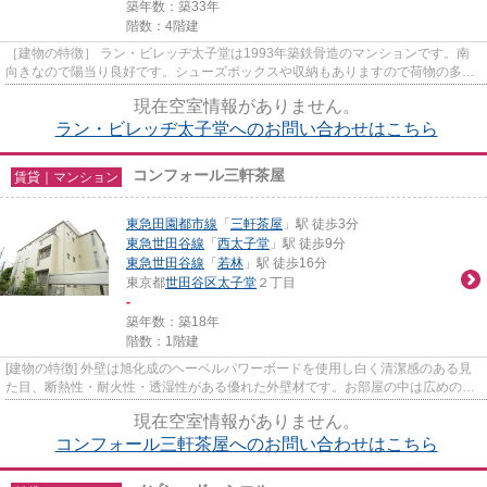
築年数：築33年
階数：4階建
［建物の特徴］ ラン・ビレッヂ太子堂は1993年築鉄骨造のマンションです。南
向きなので陽当り良好です。シューズボックスや収納もありますので荷物の多い
方も安心です。敷地内に自転車...
現在空室情報がありません。
ラン・ビレッヂ太子堂へのお問い合わせはこちら
コンフォール三軒茶屋
賃貸｜マンション
東急田園都市線
「
三軒茶屋
」駅 徒歩3分
東急世田谷線
「
西太子堂
」駅 徒歩9分
東急世田谷線
「
若林
」駅 徒歩16分
東京都
世田谷区
太子堂
２丁目
-
築年数：築18年
階数：1階建
[建物の特徴] 外壁は旭化成のヘーベルパワーボードを使用し白く清潔感のある見
た目、断熱性・耐火性・透湿性がある優れた外壁材です。お部屋の中は広めの１
Kタイプとなっており、全て...
現在空室情報がありません。
コンフォール三軒茶屋へのお問い合わせはこちら