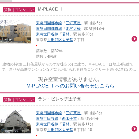
M-PLACE Ⅰ
賃貸｜マンション
東急田園都市線
「
三軒茶屋
」駅 徒歩5分
東急田園都市線
「
池尻大橋
」駅 徒歩18分
東急世田谷線
「
若林
」駅 徒歩20分
東京都
世田谷区
太子堂
２丁目
-
築年数：築32年
階数：4階建
[建物の特徴] 三軒茶屋駅からわずか徒歩5分に建つ、M-PLACEⅠは地上4階建て
で、造りが高層マンションなどにも用いられる鉄筋コンクリート造(RC造)なの
で、耐震性、耐火性、防音性に優れ...
現在空室情報がありません。
M-PLACE Ⅰへのお問い合わせはこちら
ラン・ビレッヂ太子堂
賃貸｜マンション
東急田園都市線
「
三軒茶屋
」駅 徒歩8分
東急世田谷線
「
西太子堂
」駅 徒歩4分
東急世田谷線
「
若林
」駅 徒歩11分
東京都
世田谷区
太子堂
５丁目5-10
-