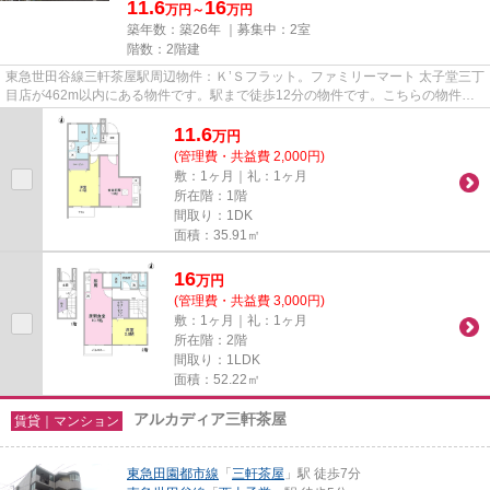
11.6
16
万円～
万円
築年数：築26年 ｜募集中：
2室
階数：2階建
東急世田谷線三軒茶屋駅周辺物件：Ｋ’Ｓフラット。ファミリーマート 太子堂三丁
目店が462m以内にある物件です。駅まで徒歩12分の物件です。こちらの物件は
アパートです。世田谷区の東...
11.6
万
円
(管理費・共益費 2,000円)
敷：1ヶ月｜礼：1ヶ月
所在階：1階
間取り：1DK
面積：35.91㎡
16
万
円
(管理費・共益費 3,000円)
敷：1ヶ月｜礼：1ヶ月
所在階：2階
間取り：1LDK
面積：52.22㎡
アルカディア三軒茶屋
賃貸｜マンション
東急田園都市線
「
三軒茶屋
」駅 徒歩7分