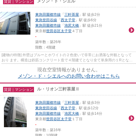
メゾン・ド・シエル
賃貸｜マンション
東急田園都市線
「
三軒茶屋
」駅 徒歩2分
東急世田谷線
「
西太子堂
」駅 徒歩6分
東急田園都市線
「
池尻大橋
」駅 徒歩21分
東京都
世田谷区
太子堂
４丁目
-
築年数：築26年
階数：4階建
[建物の特徴] 外壁はブルーとホワイトの２色使いで非常にお洒落な外観となって
おり ます。構造は鉄筋コンクリート造で４階建てとなり全て単身用の１Rとなっ
ております。人気のバス・ト...
現在空室情報がありません。
メゾン・ド・シエルへのお問い合わせはこちら
ル・リオン三軒茶屋Ⅱ
賃貸｜マンション
東急田園都市線
「
三軒茶屋
」駅 徒歩3分
東急世田谷線
「
西太子堂
」駅 徒歩12分
東急田園都市線
「
池尻大橋
」駅 徒歩14分
東京都
世田谷区
太子堂
１丁目
-
築年数：築16年
階数：10階建