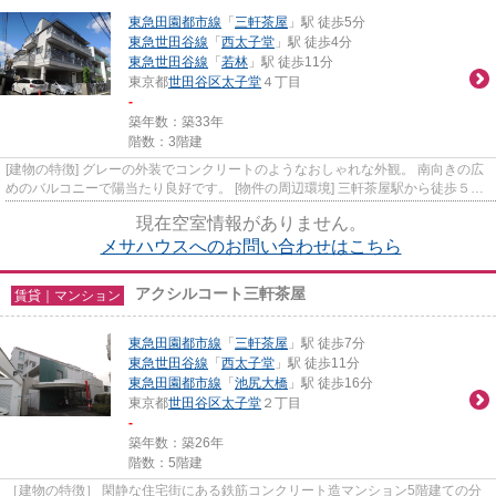
東急田園都市線
「
三軒茶屋
」駅 徒歩5分
東急世田谷線
「
西太子堂
」駅 徒歩4分
東急世田谷線
「
若林
」駅 徒歩11分
東京都
世田谷区
太子堂
４丁目
-
築年数：築33年
階数：3階建
[建物の特徴] グレーの外装でコンクリートのようなおしゃれな外観。 南向きの広
めのバルコニーで陽当たり良好です。 [物件の周辺環境] 三軒茶屋駅から徒歩５分
と利便性の高い立地です...
現在空室情報がありません。
メサハウスへのお問い合わせはこちら
アクシルコート三軒茶屋
賃貸｜マンション
東急田園都市線
「
三軒茶屋
」駅 徒歩7分
東急世田谷線
「
西太子堂
」駅 徒歩11分
東急田園都市線
「
池尻大橋
」駅 徒歩16分
東京都
世田谷区
太子堂
２丁目
-
築年数：築26年
階数：5階建
［建物の特徴］ 閑静な住宅街にある鉄筋コンクリート造マンション5階建ての分