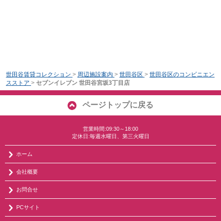
世田谷賃貸コレクション
>
周辺施設案内
>
世田谷区
>
世田谷区のコンビニエン
スストア
>
セブンイレブン 世田谷宮坂3丁目店
ページトップに戻る
営業時間:09:30～18:00
定休日:毎週水曜日、第三火曜日
ホーム
会社概要
お問合せ
PCサイト