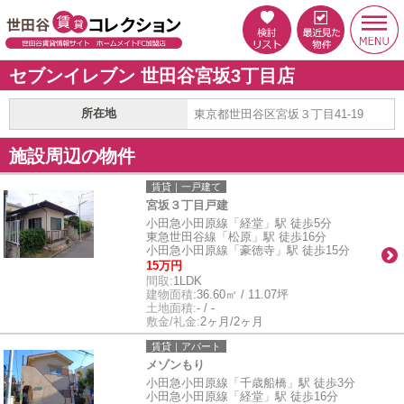
セブンイレブン 世田谷宮坂3丁目店
所在地
東京都世田谷区宮坂３丁目41-19
施設周辺の物件
賃貸｜一戸建て
宮坂３丁目戸建
小田急小田原線「経堂」駅 徒歩5分
東急世田谷線「松原」駅 徒歩16分
小田急小田原線「豪徳寺」駅 徒歩15分
15万円
間取:
1LDK
建物面積:
36.60㎡ / 11.07坪
土地面積:
- / -
敷金/礼金:
2ヶ月/2ヶ月
賃貸｜アパート
メゾンもり
小田急小田原線「千歳船橋」駅 徒歩3分
小田急小田原線「経堂」駅 徒歩16分