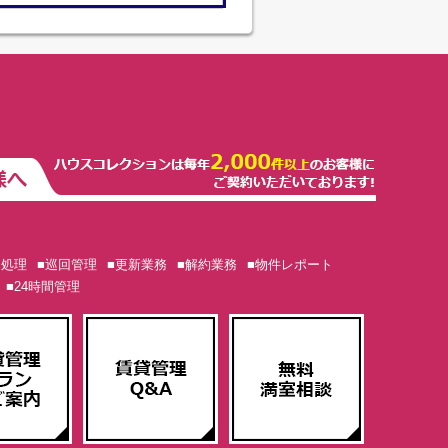
ム処理
■巡回管理
■更新業務
■解約業務
■物件レポート
■24時間管理