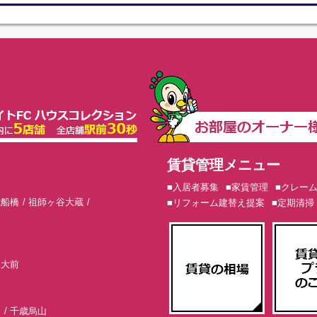
賃貸管理メニュー
■入居者募集
■家賃管理
■クレー
歳船橋
祖師ヶ谷大蔵
■リフォーム建替え提案
■定期清掃
東大前
山
千歳烏山