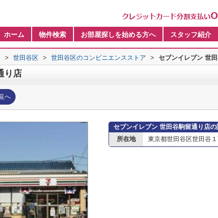
ホーム
物件検索
お部屋探しを始める方へ
スタッフ紹介
内
>
世田谷区
>
世田谷区のコンビニエンスストア
>
セブンイレブン 世
通り店
覧へ
セブンイレブン 世田谷駒留通り店の
所在地
東京都世田谷区世田谷１丁