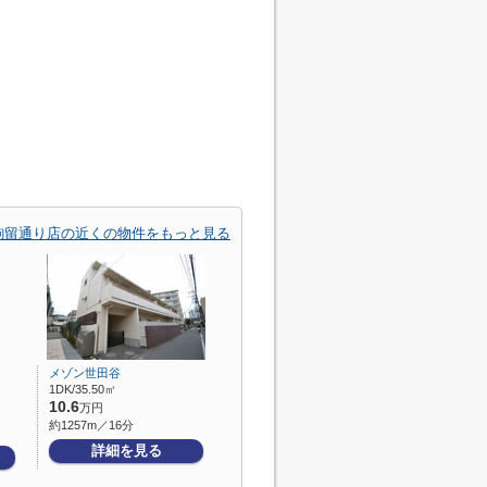
駒留通り店の近くの物件をもっと見る
メゾン世田谷
1DK/35.50㎡
10.6
万円
約1257m／16分
詳細を見る