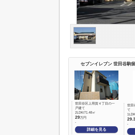
セブンイレブン 世田谷駒
世田谷区上用賀４丁目の一
世田
戸建て
て
2LDK/71.48㎡
1LD
29
万円
29.
-
-
詳細を見る