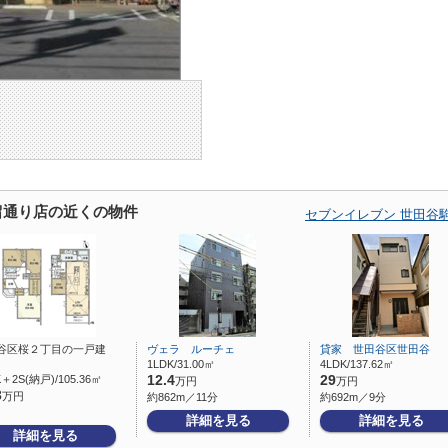
留通り店の近くの物件
セブンイレブン 世田谷
谷区桜２丁目の一戸建
ヴェラ ルーチェ
貸家 世田谷区世田谷
1LDK/31.00㎡
4LDK/137.62㎡
K＋2S(納戸)/105.36㎡
12.4
29
万円
万円
3
万円
約862m／11分
約692m／9分
詳細を見る
詳細を見る
詳細を見る