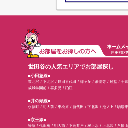
世田谷の人気エリアでお部屋探し
■小田急線■
東北沢
下北沢
世田谷代田
梅ヶ丘
豪徳寺
経堂
千
成城学園前
喜多見
狛江
■井の頭線■
永福町
明大前
東松原
新代田
下北沢
池ノ上
駒場
■京王線■
笹塚
代田橋
明大前
下高井戸
桜上水
上北沢
八幡