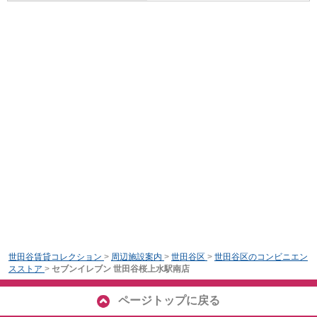
世田谷賃貸コレクション
>
周辺施設案内
>
世田谷区
>
世田谷区のコンビニエン
スストア
>
セブンイレブン 世田谷桜上水駅南店
ページトップに戻る