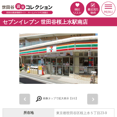
セブンイレブン 世田谷桜上水駅南店
前
次
画像タップで拡大表示【
1
/1】
所在地
東京都世田谷区桜上水５丁目23-9