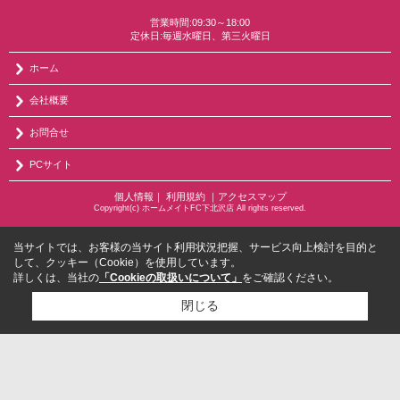
営業時間:09:30～18:00
定休日:毎週水曜日、第三火曜日
ホーム
会社概要
お問合せ
PCサイト
個人情報
｜
利用規約
｜
アクセスマップ
Copyright(c) ホームメイトFC下北沢店 All rights reserved.
当サイトでは、お客様の当サイト利用状況把握、サービス向上検討を目的と
して、クッキー（Cookie）を使用しています。
詳しくは、当社の
「Cookieの取扱いについて」
をご確認ください。
閉じる