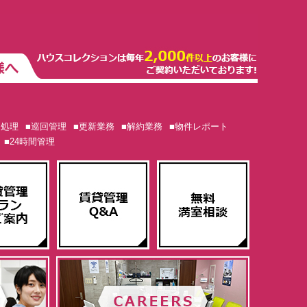
ム処理
■巡回管理
■更新業務
■解約業務
■物件レポート
■24時間管理