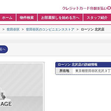
ホーム
物件検索
お部屋探しを始める方へ
スタッフ紹介
内
>
世田谷区
>
世田谷区のコンビニエンスストア
>
ローソン 北沢店
覧へ
ローソン 北沢店の詳細情報
所在地
東京都世田谷区北沢３丁目