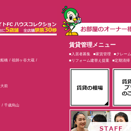
賃貸管理メニュー
■入居者募集
■家賃管理
■クレー
歳船橋
祖師ヶ谷大蔵
■リフォーム建替え提案
■定期清掃
東大前
山
千歳烏山