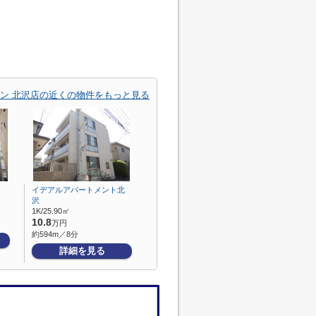
ン 北沢店の近くの物件をもっと見る
イデアルアパートメント北
沢
1K/25.90㎡
10.8
万円
約594m／8分
詳細を見る