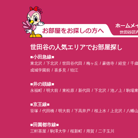
世田谷の人気エリアでお部屋探し
■小田急線■
東北沢
下北沢
世田谷代田
梅ヶ丘
豪徳寺
経堂
千
成城学園前
喜多見
狛江
■井の頭線■
永福町
明大前
東松原
新代田
下北沢
池ノ上
駒場
■京王線■
笹塚
代田橋
明大前
下高井戸
桜上水
上北沢
八幡
■田園都市線■
三軒茶屋
駒澤大学
桜新町
用賀
二子玉川