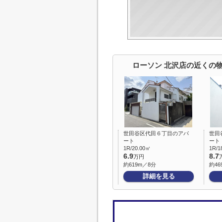
ローソン 北沢店の近くの
世田谷区代田６丁目のアパ
世田
ート
ート
1R/20.00㎡
1R/1
6.9
8.7
万円
約619m／8分
約46
詳細を見る