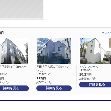
物件
ローソ
谷区北沢４丁目のアパ
世田谷区大原１丁目のマン
メゾンフレール
ション
1R/36.96㎡
8.03㎡
1R/20.20㎡
10.2
万円
11
万円
万円
約503m／7分
9m／6分
約557m／7分
詳細を見る
詳細を見る
詳細を見る