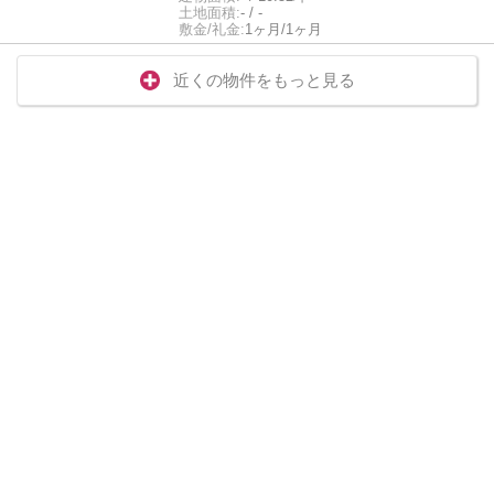
土地面積:
- / -
敷金/礼金:
1ヶ月/1ヶ月
近くの物件をもっと見る