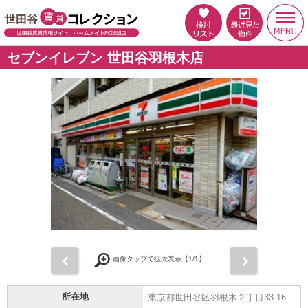
セブンイレブン 世田谷羽根木店
前
次
画像タップで拡大表示【
1
/1】
所在地
東京都世田谷区羽根木２丁目33-16