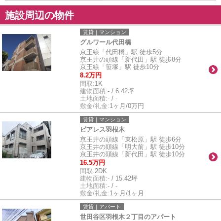
施設周辺の物件
賃貸｜マンション
グルワール代田橋
京王線「代田橋」駅 徒歩5分
京王井の頭線「新代田」駅 徒歩8分
京王線「笹塚」駅 徒歩10分
8.2万円
間取:
1K
建物面積:
- / 6.42坪
土地面積:
- / -
敷金/礼金:
1ヶ月/0万円
賃貸｜マンション
ピアレス羽根木
京王井の頭線「東松原」駅 徒歩6分
京王井の頭線「明大前」駅 徒歩10分
京王井の頭線「新代田」駅 徒歩10分
16.5万円
間取:
2DK
建物面積:
- / 15.42坪
土地面積:
- / -
敷金/礼金:
1ヶ月/1ヶ月
賃貸｜アパート
世田谷区羽根木２丁目のアパート