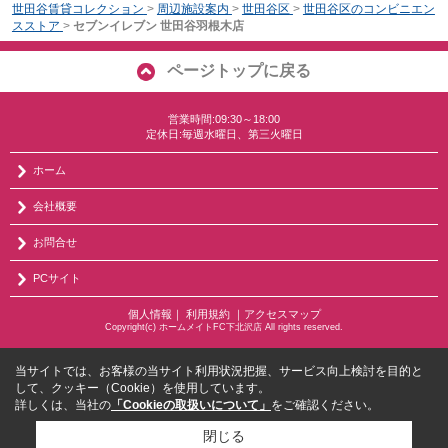
世田谷賃貸コレクション
>
周辺施設案内
>
世田谷区
>
世田谷区のコンビニエン
スストア
>
セブンイレブン 世田谷羽根木店
ページトップに戻る
営業時間:09:30～18:00
定休日:毎週水曜日、第三火曜日
ホーム
会社概要
お問合せ
PCサイト
個人情報
｜
利用規約
｜
アクセスマップ
Copyright(c) ホームメイトFC下北沢店 All rights reserved.
当サイトでは、お客様の当サイト利用状況把握、サービス向上検討を目的と
して、クッキー（Cookie）を使用しています。
詳しくは、当社の
「Cookieの取扱いについて」
をご確認ください。
閉じる