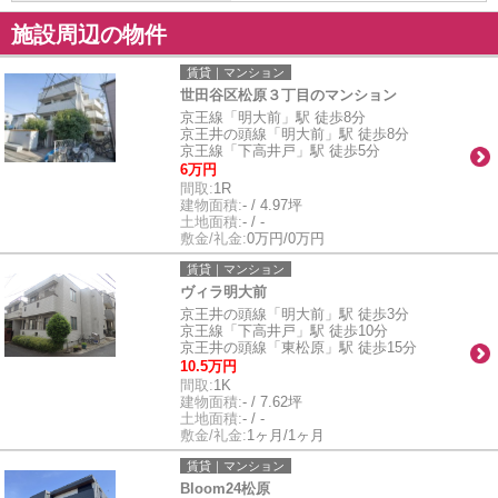
施設周辺の物件
賃貸｜マンション
世田谷区松原３丁目のマンション
京王線「明大前」駅 徒歩8分
京王井の頭線「明大前」駅 徒歩8分
京王線「下高井戸」駅 徒歩5分
6万円
間取:
1R
建物面積:
- / 4.97坪
土地面積:
- / -
敷金/礼金:
0万円/0万円
賃貸｜マンション
ヴィラ明大前
京王井の頭線「明大前」駅 徒歩3分
京王線「下高井戸」駅 徒歩10分
京王井の頭線「東松原」駅 徒歩15分
10.5万円
間取:
1K
建物面積:
- / 7.62坪
土地面積:
- / -
敷金/礼金:
1ヶ月/1ヶ月
賃貸｜マンション
Bloom24松原