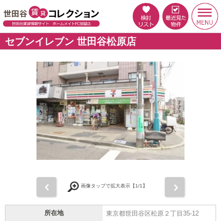
セブンイレブン 世田谷松原店
前
次
画像タップで拡大表示【
1
/1】
所在地
東京都世田谷区松原２丁目35-12