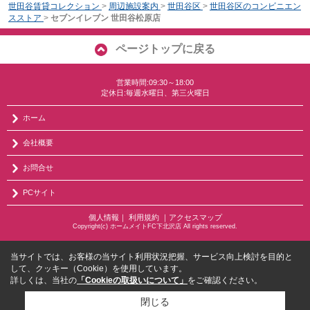
世田谷賃貸コレクション
>
周辺施設案内
>
世田谷区
>
世田谷区のコンビニエン
スストア
>
セブンイレブン 世田谷松原店
ページトップに戻る
営業時間:09:30～18:00
定休日:毎週水曜日、第三火曜日
ホーム
会社概要
お問合せ
PCサイト
個人情報
｜
利用規約
｜
アクセスマップ
Copyright(c) ホームメイトFC下北沢店 All rights reserved.
当サイトでは、お客様の当サイト利用状況把握、サービス向上検討を目的と
して、クッキー（Cookie）を使用しています。
詳しくは、当社の
「Cookieの取扱いについて」
をご確認ください。
閉じる