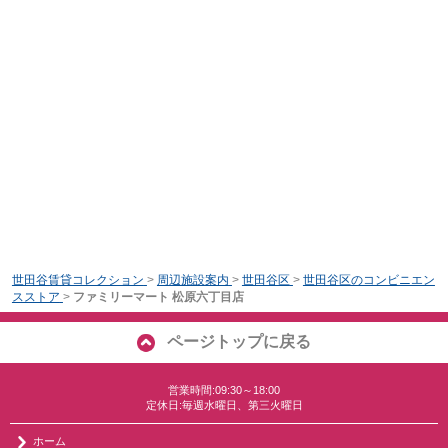
世田谷賃貸コレクション
>
周辺施設案内
>
世田谷区
>
世田谷区のコンビニエン
スストア
>
ファミリーマート 松原六丁目店
ページトップに戻る
営業時間:09:30～18:00
定休日:毎週水曜日、第三火曜日
ホーム