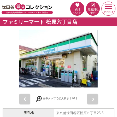
ファミリーマート 松原六丁目店
前
次
画像タップで拡大表示【
1
/1】
所在地
東京都世田谷区松原６丁目25-5