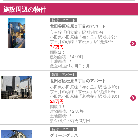
施設周辺の物件
賃貸｜アパート
世田谷区松原６丁目のアパート
京王線「明大前」駅 徒歩13分
小田急小田原線「梅ヶ丘」駅 徒歩9分
京王井の頭線「東松原」駅 徒歩8分
7.8万円
間取:
1R
建物面積:
- / 4.90坪
土地面積:
- / -
敷金/礼金:
1ヶ月/1ヶ月
賃貸｜アパート
世田谷区松原６丁目のアパート
小田急小田原線「梅ヶ丘」駅 徒歩10分
京王井の頭線「東松原」駅 徒歩10分
小田急小田原線「豪徳寺」駅 徒歩10分
5.8万円
間取:
1R
建物面積:
- / 2.87坪
土地面積:
- / -
敷金/礼金:
0万円/0万円
賃貸｜アパート
グリーングラス