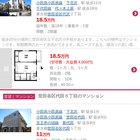
小田急小田原線
「
下北沢
」駅 徒歩11分
千代田線
「
代々木上原
」駅 徒歩18分
東京都
世田谷区
代沢
２丁目
18.5
万円
築年数：築18年 ｜募集中：
1室
階数：2階建
徒歩20分の場所に世田谷区立下北沢小学校があります。こちらの物件はマンショ
ンです。初期費用のカード決済ができます。高ニーズである、陽当りの良い環境
を実現した物件となっていま...
18.5
万
円
(管理費・共益費 4,000円)
敷：1ヶ月｜礼：1ヶ月
所在階：2階
間取り：1DK
面積：40.50㎡
世田谷区代田５丁目のマンション
賃貸｜マンション
小田急小田原線
「
下北沢
」駅 徒歩1分
小田急小田原線
「
世田谷代田
」駅 徒歩9分
京王井の頭線
「
新代田
」駅 徒歩8分
東京都
世田谷区
代田
５丁目
11
万円