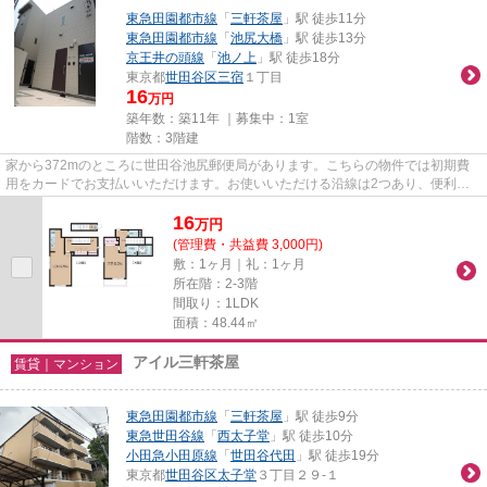
東急田園都市線
「
三軒茶屋
」駅 徒歩11分
東急田園都市線
「
池尻大橋
」駅 徒歩13分
京王井の頭線
「
池ノ上
」駅 徒歩18分
東京都
世田谷区
三宿
１丁目
16
万円
築年数：築11年 ｜募集中：
1室
階数：3階建
家から372mのところに世田谷池尻郵便局があります。こちらの物件では初期費
用をカードでお支払いいただけます。お使いいただける沿線は2つあり、便利な
立地です。最上階の物件です。よ...
16
万
円
(管理費・共益費 3,000円)
敷：1ヶ月｜礼：1ヶ月
所在階：2-3階
間取り：1LDK
面積：48.44㎡
アイル三軒茶屋
賃貸｜マンション
東急田園都市線
「
三軒茶屋
」駅 徒歩9分
東急世田谷線
「
西太子堂
」駅 徒歩10分
小田急小田原線
「
世田谷代田
」駅 徒歩19分
東京都
世田谷区
太子堂
３丁目２９-１