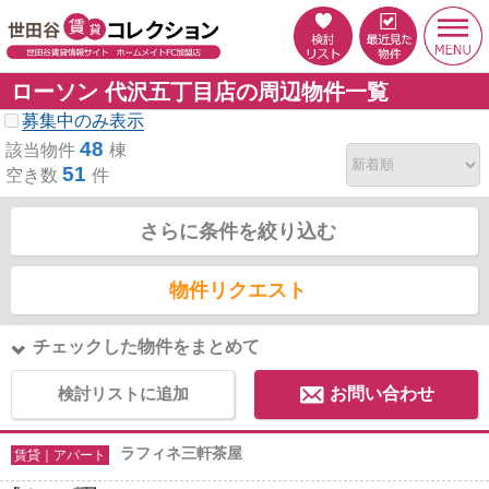
ローソン 代沢五丁目店の周辺物件一覧
募集中のみ表示
48
該当物件
棟
51
空き数
件
さらに条件を絞り込む
物件リクエスト
チェックした物件をまとめて
検討リストに追加
お問い合わせ
ラフィネ三軒茶屋
賃貸｜アパート