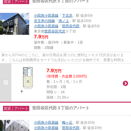
世田谷区代沢５丁目のアパート
賃貸｜アパート
小田急小田原線
「
下北沢
」駅 徒歩5分
京王井の頭線
「
池ノ上
」駅 徒歩10分
小田急小田原線
「
世田谷代田
」駅 徒歩5分
東京都
世田谷区
代沢
５丁目
7.9
万円
築年数：築29年 ｜募集中：
1室
階数：2階建
家から327mのところに、薬や日用品を買うのに便利なトモズ 代沢店がありま
す。こちらは初期費用をカードでお支払いいただける物件です。貴重な時間を大
切にしたいビジネスマンにおすす...
7.9
万
円
(管理費・共益費 2,000円)
敷：1ヶ月｜礼：1ヶ月
所在階：1階
間取り：1K
面積：21.00㎡
世田谷区代田３丁目のアパート
賃貸｜アパート
小田急小田原線
「
梅ヶ丘
」駅 徒歩10分
小田急小田原線
「
世田谷代田
」駅 徒歩10分