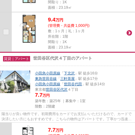
間取り：1K
面積：23.19㎡
9.4
万
円
(管理費・共益費 1,000円)
敷：1ヶ月｜礼：1ヶ月
所在階：1階
間取り：1K
面積：23.19㎡
世田谷区代沢４丁目のアパート
賃貸｜アパート
小田急小田原線
「
下北沢
」駅 徒歩16分
東急世田谷線
「
三軒茶屋
」駅 徒歩17分
小田急小田原線
「
世田谷代田
」駅 徒歩14分
東京都
世田谷区
代沢
４丁目
7.7
万円
築年数：築25年 ｜募集中：
1室
階数：2階建
陽当りが良い物件です。初期費用をカードでお支払いいただけるので、カードで
決済したい方にもおすすめです。こちらの物件はアパートです。丁寧かつ迅速な
対応がモットーのハウスコレ...
7.7
万
円