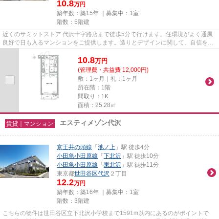
10.8
万円
築年数：築15年 ｜募集中：
1室
階数：5階建
近くのサミットストア 代沢十字路店まで徒歩5分で行けます。住環境がよく通風
良好で日も入るマンションをご提供します。造りとデザインに関して、自信をも
って情報を提供できるマンシ...
10.8
万
円
(管理費・共益費 12,000円)
敷：1ヶ月｜礼：1ヶ月
所在階：1階
間取り：1K
面積：25.28㎡
エスティメゾン代沢
賃貸｜マンション
京王井の頭線
「
池ノ上
」駅 徒歩4分
小田急小田原線
「
下北沢
」駅 徒歩10分
小田急小田原線
「
東北沢
」駅 徒歩11分
東京都
世田谷区
代沢
２丁目
12.2
万円
築年数：築16年 ｜募集中：
1室
階数：3階建
こちらの物件は世田谷区立下北沢小学校まで1591m以内にあるのがポイントで