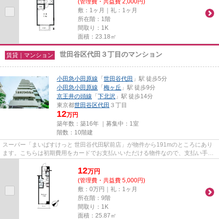
(管理費・共益費 2,000円)
敷：1ヶ月｜礼：1ヶ月
所在階：1階
間取り：1K
面積：23.18㎡
世田谷区代田３丁目のマンション
賃貸｜マンション
小田急小田原線
「
世田谷代田
」駅 徒歩5分
小田急小田原線
「
梅ヶ丘
」駅 徒歩9分
京王井の頭線
「
下北沢
」駅 徒歩14分
東京都
世田谷区
代田
３丁目
12
万円
築年数：築16年 ｜募集中：
1室
階数：10階建
スーパー「まいばすけっと 世田谷代田駅前店」が物件から191mのところにあり
ます。こちらは初期費用をカードでお支払いいただける物件なので、支払い手続
きの手間が省けます。造りとデ...
12
万
円
(管理費・共益費 5,000円)
敷：0万円｜礼：1ヶ月
所在階：9階
間取り：1K
面積：25.87㎡