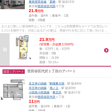
東急世田谷線
「
若林
」駅 徒歩12分
東京都
世田谷区
代田
３丁目
21.9
万円
築年数：築4年 ｜募集中：
1室
階数：2階建
まだまだ新しい築浅物件はこちらです。こちらは初期費用をカードでお支払いい
ただける物件です。付近にある2つの駅は、用途や行き先に応じて使い分けるこ
とができます。こちらの物件は...
21.9
万
円
(管理費・共益費 5,500円)
敷：0万円｜礼：0万円
所在階：2階
間取り：2LDK
面積：52.23㎡
世田谷区代沢１丁目のアパート
賃貸｜アパート
京王井の頭線
「
駒場東大前
」駅 徒歩8分
京王井の頭線
「
池ノ上
」駅 徒歩9分
小田急小田原線
「
東北沢
」駅 徒歩17分
東京都
世田谷区
代沢
１丁目
11
万円
築年数：築16年 ｜募集中：
1室
階数：2階建