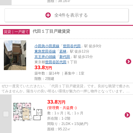
面積：38.16㎡
全4件を表示する
代田１丁目戸建賃貸
賃貸｜一戸建て
小田急小田原線
「
世田谷代田
」駅 徒歩9分
東急世田谷線
「
若林
」駅 徒歩12分
京王井の頭線
「
新代田
」駅 徒歩15分
東京都
世田谷区
代田
１丁目
33.8
万円
築年数：築14年 ｜募集中：
1室
階数：2階建
ぜひ一度見ていただきたい、「代田１丁目戸建賃貸」です。良好な眺望で癒され
てみませんか。陽当りの良い明るい環境が魅力の一押し物件となっています。魅
力的な駅近の物件で、駅まで...
33.8
万
円
(管理費・共益費 -)
敷：1ヶ月｜礼：1ヶ月
所在階：1-2階
間取り：2LDK＋1S(納戸)
面積：95.22㎡