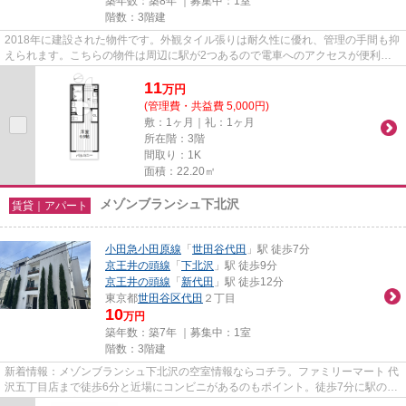
築年数：築8年 ｜募集中：
1室
階数：3階建
2018年に建設された物件です。外観タイル張りは耐久性に優れ、管理の手間も抑
えられます。こちらの物件は周辺に駅が2つあるので電車へのアクセスが便利な
物件です。初期費用をカードで...
11
万
円
(管理費・共益費 5,000円)
敷：1ヶ月｜礼：1ヶ月
所在階：3階
間取り：1K
面積：22.20㎡
メゾンブランシュ下北沢
賃貸｜アパート
小田急小田原線
「
世田谷代田
」駅 徒歩7分
京王井の頭線
「
下北沢
」駅 徒歩9分
京王井の頭線
「
新代田
」駅 徒歩12分
東京都
世田谷区
代田
２丁目
10
万円
築年数：築7年 ｜募集中：
1室
階数：3階建
新着情報：メゾンブランシュ下北沢の空室情報ならコチラ。ファミリーマート 代
沢五丁目店まで徒歩6分と近場にコンビニがあるのもポイント。徒歩7分に駅のあ
る、ニーズの高い物件です。...