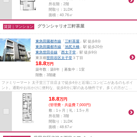
所在階：2階
間取り：1LDK
面積：40.76㎡
グランシャリオ三軒茶屋
賃貸｜マンション
東急田園都市線
「
三軒茶屋
」駅 徒歩8分
東急田園都市線
「
池尻大橋
」駅 徒歩20分
東急世田谷線
「
西太子堂
」駅 徒歩9分
東京都
世田谷区
太子堂
３丁目
18.8
万円
築年数：築8年 ｜募集中：
1室
階数：3階建
ファミリーマート 太子堂三丁目店まで徒歩4分と近場にコンビニがあるのもポイ
ント。通勤やお出かけに便利な、徒歩8分に駅のある物件です。多くの方がこだ
わる、陽の当りが良好で快適な...
18.8
万
円
(管理費・共益費 7,000円)
敷：1ヶ月｜礼：1.5ヶ月
所在階：3階
間取り：1LDK
面積：48.67㎡