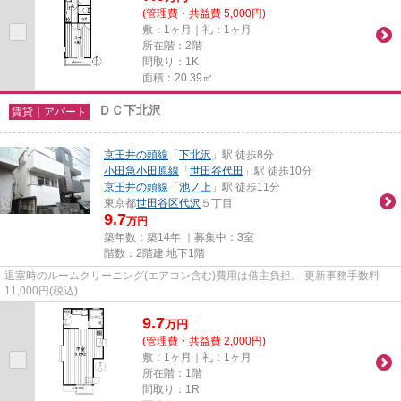
(管理費・共益費 5,000円)
敷：1ヶ月｜礼：1ヶ月
所在階：2階
間取り：1K
面積：20.39㎡
ＤＣ下北沢
賃貸｜アパート
京王井の頭線
「
下北沢
」駅 徒歩8分
小田急小田原線
「
世田谷代田
」駅 徒歩10分
京王井の頭線
「
池ノ上
」駅 徒歩11分
東京都
世田谷区
代沢
５丁目
9.7
万円
築年数：築14年 ｜募集中：
3室
階数：2階建 地下1階
退室時のルームクリーニング(エアコン含む)費用は借主負担。 更新事務手数料
11,000円(税込)
9.7
万
円
(管理費・共益費 2,000円)
敷：1ヶ月｜礼：1ヶ月
所在階：1階
間取り：1R