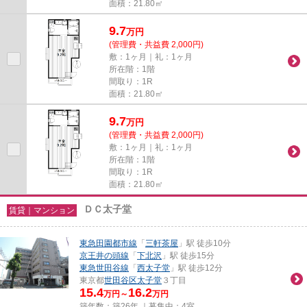
面積：21.80㎡
9.7
万
円
(管理費・共益費 2,000円)
敷：1ヶ月｜礼：1ヶ月
所在階：1階
間取り：1R
面積：21.80㎡
9.7
万
円
(管理費・共益費 2,000円)
敷：1ヶ月｜礼：1ヶ月
所在階：1階
間取り：1R
面積：21.80㎡
ＤＣ太子堂
賃貸｜マンション
東急田園都市線
「
三軒茶屋
」駅 徒歩10分
京王井の頭線
「
下北沢
」駅 徒歩15分
東急世田谷線
「
西太子堂
」駅 徒歩12分
東京都
世田谷区
太子堂
３丁目
15.4
16.2
万円～
万円
築年数：築26年 ｜募集中：
4室