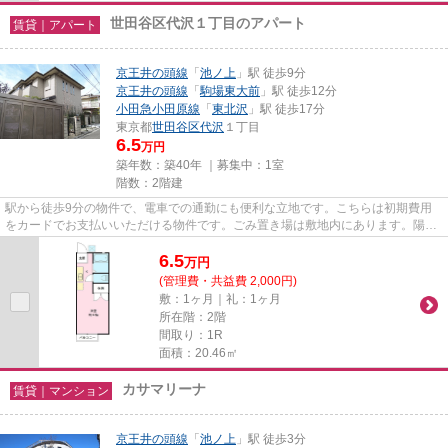
世田谷区代沢１丁目のアパート
賃貸｜アパート
京王井の頭線
「
池ノ上
」駅 徒歩9分
京王井の頭線
「
駒場東大前
」駅 徒歩12分
小田急小田原線
「
東北沢
」駅 徒歩17分
東京都
世田谷区
代沢
１丁目
6.5
万円
築年数：築40年 ｜募集中：
1室
階数：2階建
駅から徒歩9分の物件で、電車での通勤にも便利な立地です。こちらは初期費用
をカードでお支払いいただける物件です。ごみ置き場は敷地内にあります。陽当
たりが良いので、洗濯物が臭わ...
6.5
万
円
(管理費・共益費 2,000円)
敷：1ヶ月｜礼：1ヶ月
所在階：2階
間取り：1R
面積：20.46㎡
カサマリーナ
賃貸｜マンション
京王井の頭線
「
池ノ上
」駅 徒歩3分