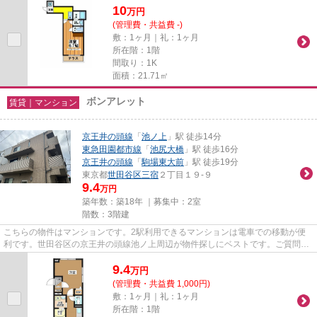
10
万
円
(管理費・共益費 -)
敷：1ヶ月｜礼：1ヶ月
所在階：1階
間取り：1K
面積：21.71㎡
ボンアレット
賃貸｜マンション
京王井の頭線
「
池ノ上
」駅 徒歩14分
東急田園都市線
「
池尻大橋
」駅 徒歩16分
京王井の頭線
「
駒場東大前
」駅 徒歩19分
東京都
世田谷区
三宿
２丁目１９-９
9.4
万円
築年数：築18年 ｜募集中：
2室
階数：3階建
こちらの物件はマンションです。2駅利用できるマンションは電車での移動が便
利です。世田谷区の京王井の頭線池ノ上周辺が物件探しにベストです。ご質問等
は、03-5433-1150からホームメ...
9.4
万
円
(管理費・共益費 1,000円)
敷：1ヶ月｜礼：1ヶ月
所在階：1階