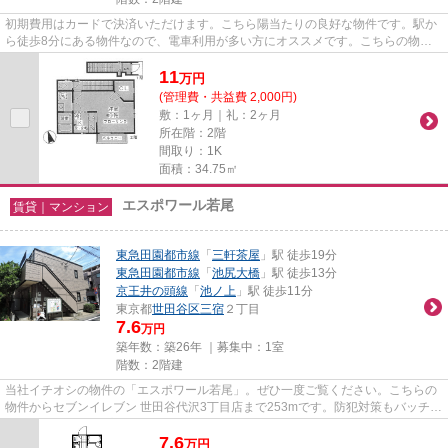
初期費用はカードで決済いただけます。こちら陽当たりの良好な物件です。駅か
ら徒歩8分にある物件なので、電車利用が多い方にオススメです。こちらの物件
はアパートです。ハウスコレク...
11
万
円
(管理費・共益費 2,000円)
敷：1ヶ月｜礼：2ヶ月
所在階：2階
間取り：1K
面積：34.75㎡
エスポワール若尾
賃貸｜マンション
東急田園都市線
「
三軒茶屋
」駅 徒歩19分
東急田園都市線
「
池尻大橋
」駅 徒歩13分
京王井の頭線
「
池ノ上
」駅 徒歩11分
東京都
世田谷区
三宿
２丁目
7.6
万円
築年数：築26年 ｜募集中：
1室
階数：2階建
当社イチオシの物件の「エスポワール若尾」。ぜひ一度ご覧ください。こちらの
物件からセブンイレブン 世田谷代沢3丁目店まで253mです。防犯対策もバッチリ
なマンションタイプの物件で...
7.6
万
円