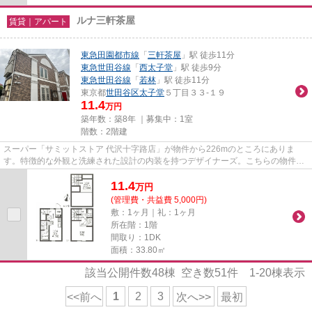
ルナ三軒茶屋
賃貸｜アパート
東急田園都市線
「
三軒茶屋
」駅 徒歩11分
東急世田谷線
「
西太子堂
」駅 徒歩9分
東急世田谷線
「
若林
」駅 徒歩11分
東京都
世田谷区
太子堂
５丁目３３-１９
11.4
万円
築年数：築8年 ｜募集中：
1室
階数：2階建
スーパー「サミットストア 代沢十字路店」が物件から226mのところにありま
す。特徴的な外観と洗練された設計の内装を持つデザイナーズ。こちらの物件は
アパートです。クレジットカード...
11.4
万
円
(管理費・共益費 5,000円)
敷：1ヶ月｜礼：1ヶ月
所在階：1階
間取り：1DK
面積：33.80㎡
該当公開件数
48
棟 空き数
51
件
1-20
棟表示
1
2
3
<<前へ
次へ>>
最初