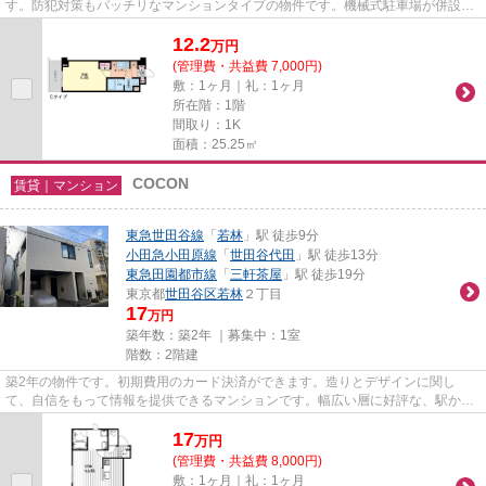
す。防犯対策もバッチリなマンションタイプの物件です。機械式駐車場が併設さ
れたマンションです。毎日のごみ...
12.2
万
円
(管理費・共益費 7,000円)
敷：1ヶ月｜礼：1ヶ月
所在階：1階
間取り：1K
面積：25.25㎡
COCON
賃貸｜マンション
東急世田谷線
「
若林
」駅 徒歩9分
小田急小田原線
「
世田谷代田
」駅 徒歩13分
東急田園都市線
「
三軒茶屋
」駅 徒歩19分
東京都
世田谷区
若林
２丁目
17
万円
築年数：築2年 ｜募集中：
1室
階数：2階建
築2年の物件です。初期費用のカード決済ができます。造りとデザインに関し
て、自信をもって情報を提供できるマンションです。幅広い層に好評な、駅から
徒歩9分に立地する物件です。ハ...
17
万
円
(管理費・共益費 8,000円)
敷：1ヶ月｜礼：1ヶ月