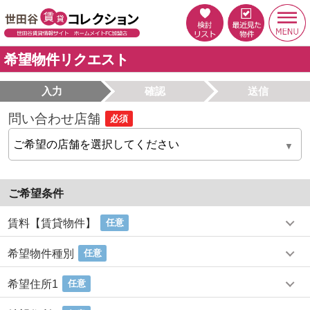
希望物件リクエスト
入力
確認
送信
問い合わせ店舗
必須
ご希望条件
賃料【賃貸物件】
任意
希望物件種別
任意
希望住所1
任意