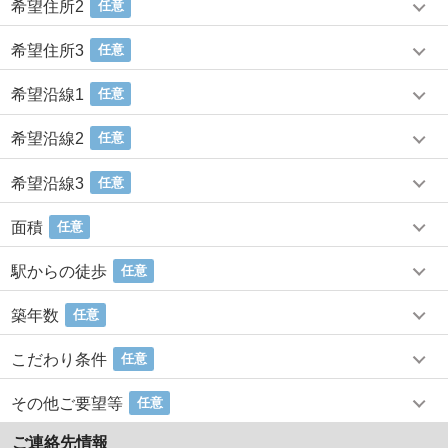
希望住所2
任意
希望住所3
任意
希望沿線1
任意
希望沿線2
任意
希望沿線3
任意
面積
任意
駅からの徒歩
任意
築年数
任意
こだわり条件
任意
その他ご要望等
任意
ご連絡先情報