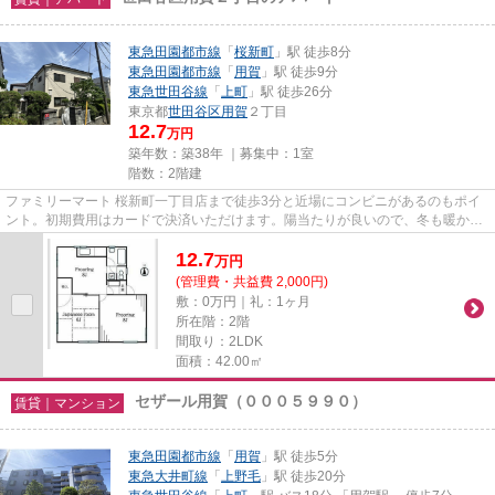
東急田園都市線
「
桜新町
」駅 徒歩8分
東急田園都市線
「
用賀
」駅 徒歩9分
東急世田谷線
「
上町
」駅 徒歩26分
東京都
世田谷区
用賀
２丁目
12.7
万円
築年数：築38年 ｜募集中：
1室
階数：2階建
ファミリーマート 桜新町一丁目店まで徒歩3分と近場にコンビニがあるのもポイ
ント。初期費用はカードで決済いただけます。陽当たりが良いので、冬も暖かく
快適に過ごすことができます...
12.7
万
円
(管理費・共益費 2,000円)
敷：0万円｜礼：1ヶ月
所在階：2階
間取り：2LDK
面積：42.00㎡
セザール用賀（０００５９９０）
賃貸｜マンション
東急田園都市線
「
用賀
」駅 徒歩5分
東急大井町線
「
上野毛
」駅 徒歩20分