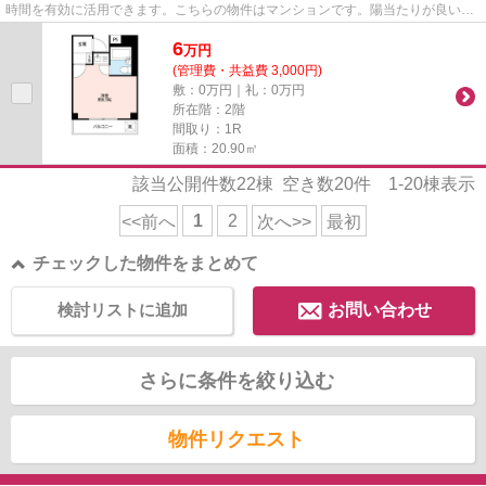
時間を有効に活用できます。こちらの物件はマンションです。陽当たりが良いの
で洗濯物も乾きやすい物件で...
6
万
円
(管理費・共益費 3,000円)
敷：0万円｜礼：0万円
所在階：2階
間取り：1R
面積：20.90㎡
該当公開件数
22
棟 空き数
20
件
1-20
棟表示
1
2
<<前へ
次へ>>
最初
チェックした物件をまとめて
検討リストに追加
お問い合わせ
さらに条件を絞り込む
物件リクエスト