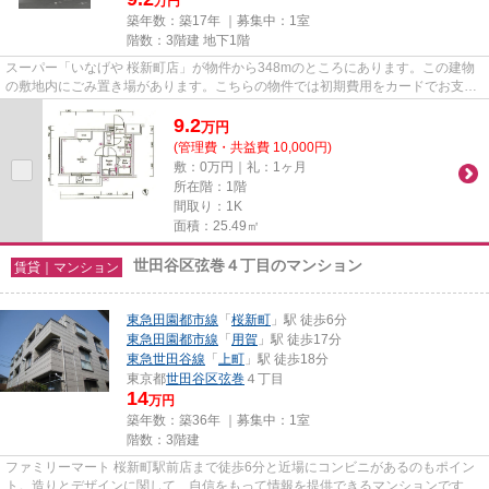
万円
築年数：築17年 ｜募集中：
1室
階数：3階建 地下1階
スーパー「いなげや 桜新町店」が物件から348mのところにあります。この建物
の敷地内にごみ置き場があります。こちらの物件では初期費用をカードでお支払
いいただけます。こだわりの条...
9.2
万
円
(管理費・共益費 10,000円)
敷：0万円｜礼：1ヶ月
所在階：1階
間取り：1K
面積：25.49㎡
世田谷区弦巻４丁目のマンション
賃貸｜マンション
東急田園都市線
「
桜新町
」駅 徒歩6分
東急田園都市線
「
用賀
」駅 徒歩17分
東急世田谷線
「
上町
」駅 徒歩18分
東京都
世田谷区
弦巻
４丁目
14
万円
築年数：築36年 ｜募集中：
1室
階数：3階建
ファミリーマート 桜新町駅前店まで徒歩6分と近場にコンビニがあるのもポイン
ト。造りとデザインに関して、自信をもって情報を提供できるマンションです。