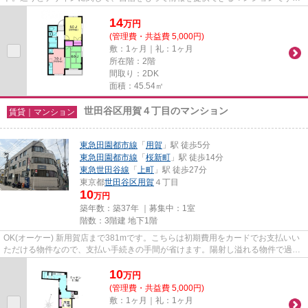
駅から徒歩6分のマンションで...
14
万
円
(管理費・共益費 5,000円)
敷：1ヶ月｜礼：1ヶ月
所在階：2階
間取り：2DK
面積：45.54㎡
世田谷区用賀４丁目のマンション
賃貸｜マンション
東急田園都市線
「
用賀
」駅 徒歩5分
東急田園都市線
「
桜新町
」駅 徒歩14分
東急世田谷線
「
上町
」駅 徒歩27分
東京都
世田谷区
用賀
４丁目
10
万円
築年数：築37年 ｜募集中：
1室
階数：3階建 地下1階
OK(オーケー) 新用賀店まで381mです。こちらは初期費用をカードでお支払いい
ただける物件なので、支払い手続きの手間が省けます。陽射し溢れる物件で過ご
してみませんか。造りとデザイ...
10
万
円
(管理費・共益費 5,000円)
敷：1ヶ月｜礼：1ヶ月