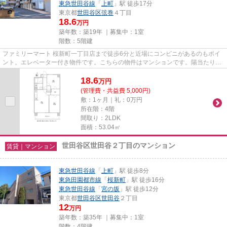
東急世田谷線
「
上町
」駅 徒歩17分
東京都
世田谷区
弦巻
４丁目
18.6
万円
築年数：築19年 ｜募集中：
1室
階数：5階建
ファミリーマート 桜新町一丁目店まで徒歩6分と近場にコンビニがあるのもポイ
ント。エレベーター付き物件です。こちらの物件はマンションです。陽当たりが
良いので、冬も暖かく快適に...
18.6
万
円
(管理費・共益費 5,000円)
敷：1ヶ月｜礼：0万円
所在階：4階
間取り：2LDK
面積：53.04㎡
世田谷区世田谷２丁目のマンション
賃貸｜マンション
東急世田谷線
「
上町
」駅 徒歩8分
東急田園都市線
「
桜新町
」駅 徒歩16分
東急世田谷線
「
宮の坂
」駅 徒歩12分
東京都
世田谷区
世田谷
２丁目
12
万円
築年数：築35年 ｜募集中：
1室
階数：4階建