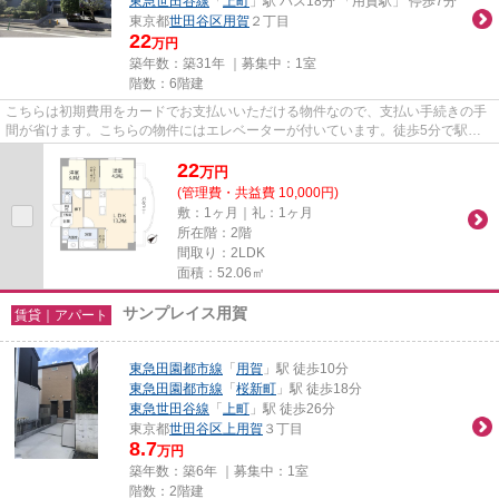
東急世田谷線
「
上町
」駅 バス18分 「用賀駅」 停歩7分
東京都
世田谷区
用賀
２丁目
22
万円
築年数：築31年 ｜募集中：
1室
階数：6階建
こちらは初期費用をカードでお支払いいただける物件なので、支払い手続きの手
間が省けます。こちらの物件にはエレベーターが付いています。徒歩5分で駅に
アクセスできる物件です。防犯...
22
万
円
(管理費・共益費 10,000円)
敷：1ヶ月｜礼：1ヶ月
所在階：2階
間取り：2LDK
面積：52.06㎡
サンプレイス用賀
賃貸｜アパート
東急田園都市線
「
用賀
」駅 徒歩10分
東急田園都市線
「
桜新町
」駅 徒歩18分
東急世田谷線
「
上町
」駅 徒歩26分
東京都
世田谷区
上用賀
３丁目
8.7
万円
築年数：築6年 ｜募集中：
1室
階数：2階建