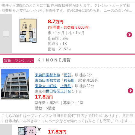
物件から399mのところに世田谷用賀郵便局があります。クレジットカードで初
期費用をお支払いいただける物件です。徒歩10分に駅のある、ニーズの高い物件
です。令和2年築の物件です。ハ...
8.7
万
円
(管理費・共益費 3,000円)
敷：1ヶ月｜礼：1ヶ月
所在階：2階
間取り：1K
面積：21.57㎡
ＫＩＮＯＮＥ用賀
賃貸｜マンション
東急田園都市線
「
用賀
」駅 徒歩2分
東急田園都市線
「
桜新町
」駅 徒歩18分
東急大井町線
「
上野毛
」駅 徒歩22分
東京都
世田谷区
玉川台
１丁目
17.8
万円
築年数：築2年 ｜募集中：
1室
階数：5階建
こちらの物件はセブンイレブン 世田谷用賀4丁目店まで476mにあります。共用部
には敷地内ごみ置き場・エレベータなどが備わっておりとても充実しています。
こちらの物件はマンションで...
17.8
万
円