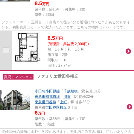
8.5
万円
築年数：築16年 ｜募集中：
1室
階数：2階建
ファミリーマート 玉川台二丁目店まで徒歩6分と近場にコンビニがあるのもポイ
ント。初期費用はカードで決済いただけます。こちらの物件はアパートです。物
件を選ぶ際には陽当たりの良...
8.5
万
円
(管理費・共益費 2,000円)
敷：1ヶ月｜礼：1ヶ月
所在階：2階
間取り：1R
面積：27.74㎡
ファミリエ世田谷桜丘
賃貸｜マンション
小田急小田原線
「
千歳船橋
」駅 徒歩13分
東急田園都市線
「
用賀
」駅 徒歩22分
東急世田谷線
「
上町
」駅 徒歩23分
東京都
世田谷区
桜丘
３丁目
6
万円
築年数：築38年 ｜募集中：
1室
階数：3階建
徒歩25分の場所に山野小学校があります。敷地内ごみ置き場は、忙しいあなたの