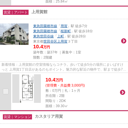
面積：25.84㎡
上用賀館
賃貸｜アパート
東急田園都市線
「
用賀
」駅 徒歩7分
東急田園都市線
「
桜新町
」駅 徒歩18分
東急世田谷線
「
上町
」駅 徒歩28分
東京都
世田谷区
上用賀
３丁目
10.4
万円
築年数：築37年 ｜募集中：
1室
階数：2階建
新着情報：上用賀館の空室情報ならコチラ。歩いて徒歩5分の場所にまいばすけ
っと 上用賀1丁目店があるのもポイント。魅力的な駅近の物件で、駅まで徒歩7分
です。こちらのアパートでは...
10.4
万
円
(管理費・共益費 3,000円)
敷：0万円｜礼：1ヶ月
所在階：2階
間取り：2DK
面積：39.30㎡
カスタリア用賀
賃貸｜マンション