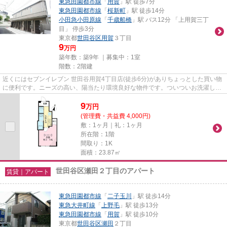
東急田園都市線
「
用賀
」駅 徒歩7分
東急田園都市線
「
桜新町
」駅 徒歩14分
小田急小田原線
「
千歳船橋
」駅 バス12分 「上用賀三丁
目」 停歩3分
東京都
世田谷区
用賀
３丁目
9
万円
築年数：築9年 ｜募集中：
1室
階数：2階建
近くにはセブンイレブン 世田谷用賀4丁目店(徒歩6分)がありちょっとした買い物
に便利です。ニーズの高い、陽当たり環境良好な物件です。ついついお洗濯した
くなっちゃいますよ。高いニ...
9
万
円
(管理費・共益費 4,000円)
敷：1ヶ月｜礼：1ヶ月
所在階：1階
間取り：1K
面積：23.87㎡
世田谷区瀬田２丁目のアパート
賃貸｜アパート
東急田園都市線
「
二子玉川
」駅 徒歩14分
東急大井町線
「
上野毛
」駅 徒歩13分
東急田園都市線
「
用賀
」駅 徒歩10分
東京都
世田谷区
瀬田
２丁目