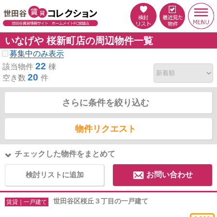
いなげや 桜新町店の周辺物件一覧
募集中のみ表示
22
該当物件
棟
20
空き数
件
さらに条件を絞り込む
物件リクエスト
チェックした物件をまとめて
検討リストに追加
お問い合わせ
世田谷区桜丘３丁目の一戸建て
賃貸｜一戸建て