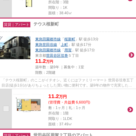
所在階：3階
間取り：1K
面積：38.40㎡
テウス桜新町
賃貸｜アパート
東急田園都市線
「
桜新町
」駅 徒歩13分
東急世田谷線
「
上町
」駅 徒歩17分
東急田園都市線
「
用賀
」駅 徒歩17分
東京都
世田谷区
弦巻
５丁目
11.2
万円
築年数：築9年 ｜募集中：
1室
階数：2階建
「テウス桜新町」のここがイチオシ。近くにはファミリーマート 世田谷弦巻五丁
目店(徒歩1分)がありちょっとした買い物に便利です。築9年の物件で充実した毎
日を過ごしませんか。こちら...
11.2
万
円
(管理費・共益費 6,600円)
敷：1ヶ月｜礼：1ヶ月
所在階：1階
間取り：1LDK
面積：37.49㎡
世田谷区用賀２丁目のアパート
賃貸｜アパート