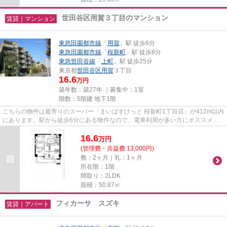
世田谷区用賀３丁目のマンション
賃貸｜マンション
東急田園都市線
「
用賀
」駅 徒歩6分
東急田園都市線
「
桜新町
」駅 徒歩8分
東急世田谷線
「
上町
」駅 徒歩25分
東京都
世田谷区
用賀
３丁目
16.6
万円
築年数：築27年 ｜募集中：
1室
階数：5階建 地下1階
こちらの物件は最寄りのスーパー「まいばすけっと 桜新町1丁目店」が412m以内
にあります。駅から徒歩6分にある物件なので、電車利用が多い方にオススメで
す。初期費用のカード決済がで...
16.6
万
円
(管理費・共益費 13,000円)
敷：2ヶ月｜礼：1ヶ月
所在階：1階
間取り：2LDK
面積：50.87㎡
フィカーサ スズキ
賃貸｜アパート