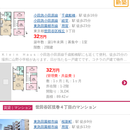
小田急小田原線
「
千歳船橋
」駅 徒歩16分
小田急小田原線
「
経堂
」駅 徒歩25分
東急田園都市線
「
用賀
」駅 徒歩23分
東京都
世田谷区
桜丘
３丁目
32
万円
築年数：築1年未満 ｜募集中：
1室
階数：2階建
Ｋｌｅｉｎ Ｈａｕｓ：小田急小田原線千歳船橋駅にも近くて便利。徒歩25分の
場所に山野小学校があります。日が当たる一戸建てです。コチラの戸建て物件は
周辺環境も良く、子育てにも...
32
万
円
(管理費・共益費 -)
敷：1ヶ月｜礼：1ヶ月
所在階：1-2階
間取り：3LDK
面積：89.42㎡
世田谷区弦巻４丁目のマンション
賃貸｜マンション
東急田園都市線
「
桜新町
」駅 徒歩9分
東急田園都市線
「
用賀
」駅 徒歩13分