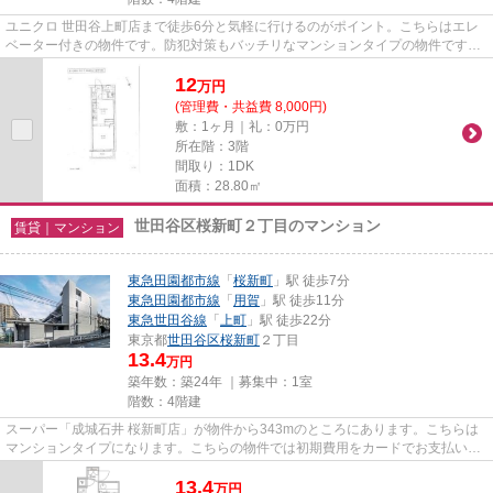
ユニクロ 世田谷上町店まで徒歩6分と気軽に行けるのがポイント。こちらはエレ
ベーター付きの物件です。防犯対策もバッチリなマンションタイプの物件です。
陽当りも良いので、清々しい...
12
万
円
(管理費・共益費 8,000円)
敷：1ヶ月｜礼：0万円
所在階：3階
間取り：1DK
面積：28.80㎡
世田谷区桜新町２丁目のマンション
賃貸｜マンション
東急田園都市線
「
桜新町
」駅 徒歩7分
東急田園都市線
「
用賀
」駅 徒歩11分
東急世田谷線
「
上町
」駅 徒歩22分
東京都
世田谷区
桜新町
２丁目
13.4
万円
築年数：築24年 ｜募集中：
1室
階数：4階建
スーパー「成城石井 桜新町店」が物件から343mのところにあります。こちらは
マンションタイプになります。こちらの物件では初期費用をカードでお支払いい
ただけます。高いニーズのある...
13.4
万
円