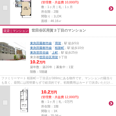
(管理費・共益費 10,000円)
敷：1ヶ月｜礼：1ヶ月
所在階：2階
間取り：1LDK
面積：46.16㎡
世田谷区用賀３丁目のマンション
賃貸｜マンション
東急田園都市線
「
用賀
」駅 徒歩5分
東急田園都市線
「
桜新町
」駅 徒歩10分
東急世田谷線
「
上町
」駅 徒歩25分
東京都
世田谷区
用賀
３丁目
10.2
万円
築年数：築20年 ｜募集中：
1室
階数：5階建
ファミリーマート 桜新町一丁目店が389mにある物件です。マンションの陽当り
も良く、昼間には照明要らずで経済的です。初期費用はカードで決済いただけま
す。高ニーズな駅近の物件で、...
10.2
万
円
(管理費・共益費 12,000円)
敷：1ヶ月｜礼：0万円
所在階：1階
間取り：1K
面積：25.06㎡