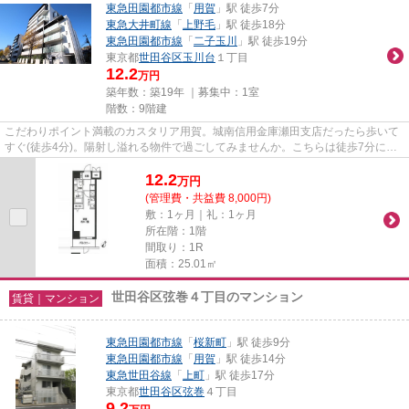
東急田園都市線
「
用賀
」駅 徒歩7分
東急大井町線
「
上野毛
」駅 徒歩18分
東急田園都市線
「
二子玉川
」駅 徒歩19分
東京都
世田谷区
玉川台
１丁目
12.2
万円
築年数：築19年 ｜募集中：
1室
階数：9階建
こだわりポイント満載のカスタリア用賀。城南信用金庫瀬田支店だったら歩いて
すぐ(徒歩4分)。陽射し溢れる物件で過ごしてみませんか。こちらは徒歩7分に立
地する物件です。お電話でハ...
12.2
万
円
(管理費・共益費 8,000円)
敷：1ヶ月｜礼：1ヶ月
所在階：1階
間取り：1R
面積：25.01㎡
世田谷区弦巻４丁目のマンション
賃貸｜マンション
東急田園都市線
「
桜新町
」駅 徒歩9分
東急田園都市線
「
用賀
」駅 徒歩14分
東急世田谷線
「
上町
」駅 徒歩17分
東京都
世田谷区
弦巻
４丁目
9.2