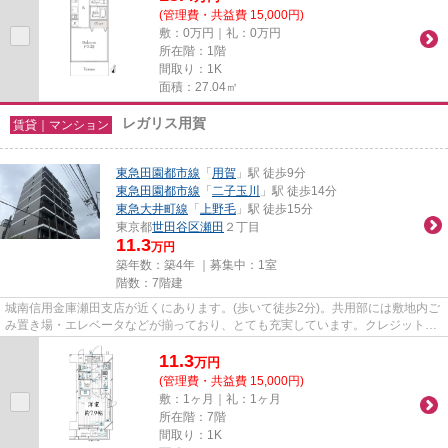
(管理費・共益費 15,000円)
敷：0万円｜礼：0万円
所在階：1階
間取り：1K
面積：27.04㎡
レガリス用賀
賃貸｜マンション
東急田園都市線
「
用賀
」駅 徒歩9分
東急田園都市線
「
二子玉川
」駅 徒歩14分
東急大井町線
「
上野毛
」駅 徒歩15分
東京都
世田谷区
瀬田
２丁目
11.3
万円
築年数：築4年 ｜募集中：
1室
階数：7階建
城南信用金庫瀬田支店が近くにあります。(歩いて徒歩2分)。共用部には敷地内ご
み置き場・エレベータなどが揃っており、とても充実しています。クレジットカ
ードで初期費用がお支払いい...
11.3
万
円
(管理費・共益費 15,000円)
敷：1ヶ月｜礼：1ヶ月
所在階：7階
間取り：1K