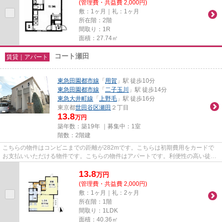
(管理費・共益費 2,000円)
敷：1ヶ月｜礼：1ヶ月
所在階：2階
間取り：1R
面積：27.74㎡
コート瀬田
賃貸｜アパート
東急田園都市線
「
用賀
」駅 徒歩10分
東急田園都市線
「
二子玉川
」駅 徒歩14分
東急大井町線
「
上野毛
」駅 徒歩16分
東京都
世田谷区
瀬田
２丁目
13.8
万円
築年数：築19年 ｜募集中：
1室
階数：2階建
こちらの物件はコンビニまでの距離が282mです。こちらは初期費用をカードで
お支払いいただける物件です。こちらの物件はアパートです。利便性の高い徒歩
10分の物件です。ハウスコレク...
13.8
万
円
(管理費・共益費 2,000円)
敷：1ヶ月｜礼：2ヶ月
所在階：1階
間取り：1LDK
面積：40.36㎡