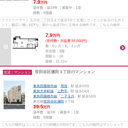
7.9
万円
築年数：築24年 ｜募集中：
1室
階数：6階建
ファミリーマート 玉川台二丁目店まで徒歩3分と近場にコンビニがあるのもポイ
ント。幅広い層に好評な、駅から徒歩7分に立地する物件です。こちらの物件は
マンションです。こちらは初期...
7.9
万
円
(管理費・共益費 35,000円)
敷：0ヶ月｜礼：2ヶ月
所在階：3階
間取り：1K
面積：21.13㎡
世田谷区瀬田３丁目のマンション
賃貸｜マンション
東急田園都市線
「
用賀
」駅 徒歩10分
東急大井町線
「
上野毛
」駅 徒歩14分
東急田園都市線
「
二子玉川
」駅 徒歩18分
東京都
世田谷区
瀬田
３丁目
19.5
万円
築年数：築3年 ｜募集中：
1室
階数：6階建
こちらの物件はコンビニまでの距離が330mです。こちらの物件はマンションで