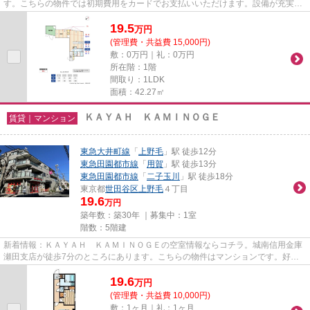
す。こちらの物件では初期費用をカードでお支払いいただけます。設備が充実し
てうれしい、築浅物件です。世...
19.5
万
円
(管理費・共益費 15,000円)
敷：0万円｜礼：0万円
所在階：1階
間取り：1LDK
面積：42.27㎡
ＫＡＹＡＨ ＫＡＭＩＮＯＧＥ
賃貸｜マンション
東急大井町線
「
上野毛
」駅 徒歩12分
東急田園都市線
「
用賀
」駅 徒歩13分
東急田園都市線
「
二子玉川
」駅 徒歩18分
東京都
世田谷区
上野毛
４丁目
19.6
万円
築年数：築30年 ｜募集中：
1室
階数：5階建
新着情報：ＫＡＹＡＨ ＫＡＭＩＮＯＧＥの空室情報ならコチラ。城南信用金庫
瀬田支店が徒歩7分のところにあります。こちらの物件はマンションです。好評
の駅近物件で、徒歩12分でのア...
19.6
万
円
(管理費・共益費 10,000円)
敷：1ヶ月｜礼：1ヶ月