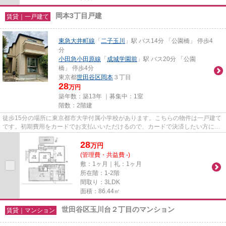
岡本3丁目戸建
賃貸｜一戸建て
東急大井町線
「
二子玉川
」駅 バス14分 「公園橋」 停歩4
分
小田急小田原線
「
成城学園前
」駅 バス20分 「公園
橋」 停歩4分
東京都
世田谷区
岡本
３丁目
28
万円
築年数：築13年 ｜募集中：
1室
階数：2階建
徒歩15分の場所に東京都市大学付属小学校があります。こちらの物件は一戸建て
です。初期費用をカードでお支払いいただけるので、カードで決済したい方にも
おすすめです。物件を選ぶ際...
28
万
円
(管理費・共益費 -)
敷：1ヶ月｜礼：1ヶ月
所在階：1-2階
間取り：3LDK
面積：86.44㎡
世田谷区玉川台２丁目のマンション
賃貸｜マンション