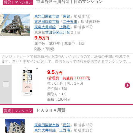
世田谷区玉川台２丁目のマンション
賃貸｜マンション
東急田園都市線
「
用賀
」駅 徒歩7分
東急田園都市線
「
二子玉川
」駅 徒歩17分
東急大井町線
「
上野毛
」駅 徒歩19分
東京都
世田谷区
玉川台
２丁目
9.5
万円
築年数：築27年 ｜募集中：
1室
階数：7階建
クレジットカードで初期費用がお支払いいただけるので、決済の手間が軽減でき
ます。造りとデザインに関して、自信をもって情報を提供できるマンションで
す。駅から徒歩7分のマンション...
9.5
万
円
(管理費・共益費 11,000円)
敷：0万円｜礼：2ヶ月
所在階：7階
間取り：1K
面積：19.44㎡
ＰＡＳＨＡ用賀
賃貸｜マンション
東急田園都市線
「
用賀
」駅 徒歩12分
東急大井町線
「
上野毛
」駅 徒歩11分