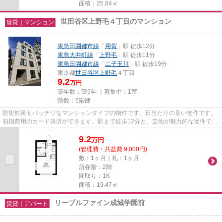
面積：25.84㎡
世田谷区上野毛４丁目のマンション
賃貸｜マンション
東急田園都市線
「
用賀
」駅 徒歩12分
東急大井町線
「
上野毛
」駅 徒歩11分
東急田園都市線
「
二子玉川
」駅 徒歩19分
東京都
世田谷区
上野毛
４丁目
9.2
万円
築年数：築9年 ｜募集中：
1室
階数：5階建
防犯対策もバッチリなマンションタイプの物件です。日当たりの良い物件です。
初期費用のカード決済ができます。駅まで徒歩12分と、立地が魅力的な物件で
す。世田谷区の東急田園都市線...
9.2
万
円
(管理費・共益費 9,000円)
敷：1ヶ月｜礼：1ヶ月
所在階：2階
間取り：1K
面積：19.47㎡
リーブルファイン成城学園前
賃貸｜アパート