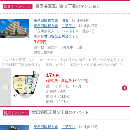
世田谷区玉川台２丁目のマンション
賃貸｜マンション
東急田園都市線
「
用賀
」駅 徒歩8分
東急田園都市線
「
二子玉川
」駅 徒歩17分
「玉川病院入口」バス停下車 徒歩3分
東京都
世田谷区
玉川台
２丁目
17
万円
築年数：築22年 ｜募集中：
1室
階数：8階建
「ルピナス用賀」のここがイチオシ。徒歩41分の場所に山野小学校があります。
2沿線利用可能な物件です。風通しが良く、湿気やカビの心配が少ない物件で
す。世田谷区エリアにある賃貸情...
17
万
円
(管理費・共益費 15,000円)
敷：1ヶ月｜礼：1ヶ月
所在階：4階
間取り：1LDK
面積：49.01㎡
世田谷区玉川３丁目のアパート
賃貸｜アパート
東急田園都市線
「
二子玉川
」駅 徒歩11分