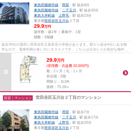
東急田園都市線
「
用賀
」駅 徒歩9分
東急田園都市線
「
二子玉川
」駅 徒歩20分
東急大井町線
「
上野毛
」駅 徒歩23分
東京都
世田谷区
玉川台
２丁目
29.9
万円
築年数：築1年 ｜募集中：
1室
階数：5階建
徒歩39分の場所に世田谷区立喜多見小学校があります。駅から徒歩9分にある物
件なので、電車利用が多い方にオススメです。こちらは日当たりが良好な物件で
す。きれいな外装・内装がポイ...
29.9
万
円
(管理費・共益費 20,000円)
敷：2ヶ月｜礼：1ヶ月
所在階：5階
間取り：3LDK
面積：75.29㎡
世田谷区玉川台２丁目のマンション
賃貸｜マンション
東急田園都市線
「
用賀
」駅 徒歩7分
東急田園都市線
「
二子玉川
」駅 徒歩17分
東急大井町線
「
上野毛
」駅 徒歩20分
東京都
世田谷区
玉川台
２丁目