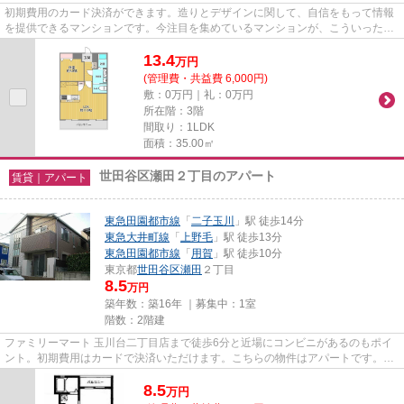
初期費用のカード決済ができます。造りとデザインに関して、自信をもって情報
を提供できるマンションです。今注目を集めているマンションが、こういったデ
ザイナーズ物件です。最寄り...
13.4
万
円
(管理費・共益費 6,000円)
敷：0万円｜礼：0万円
所在階：3階
間取り：1LDK
面積：35.00㎡
世田谷区瀬田２丁目のアパート
賃貸｜アパート
東急田園都市線
「
二子玉川
」駅 徒歩14分
東急大井町線
「
上野毛
」駅 徒歩13分
東急田園都市線
「
用賀
」駅 徒歩10分
東京都
世田谷区
瀬田
２丁目
8.5
万円
築年数：築16年 ｜募集中：
1室
階数：2階建
ファミリーマート 玉川台二丁目店まで徒歩6分と近場にコンビニがあるのもポイ
ント。初期費用はカードで決済いただけます。こちらの物件はアパートです。物
件を選ぶ際には陽当たりの良...
8.5
万
円