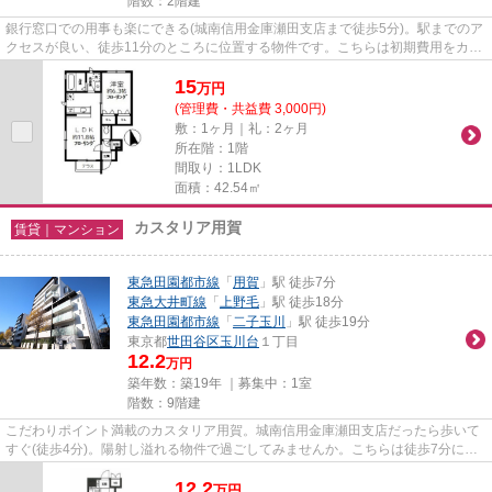
階数：2階建
銀行窓口での用事も楽にできる(城南信用金庫瀬田支店まで徒歩5分)。駅までのア
クセスが良い、徒歩11分のところに位置する物件です。こちらは初期費用をカー
ドでお支払いいただける物件...
15
万
円
(管理費・共益費 3,000円)
敷：1ヶ月｜礼：2ヶ月
所在階：1階
間取り：1LDK
面積：42.54㎡
カスタリア用賀
賃貸｜マンション
東急田園都市線
「
用賀
」駅 徒歩7分
東急大井町線
「
上野毛
」駅 徒歩18分
東急田園都市線
「
二子玉川
」駅 徒歩19分
東京都
世田谷区
玉川台
１丁目
12.2
万円
築年数：築19年 ｜募集中：
1室
階数：9階建
こだわりポイント満載のカスタリア用賀。城南信用金庫瀬田支店だったら歩いて
すぐ(徒歩4分)。陽射し溢れる物件で過ごしてみませんか。こちらは徒歩7分に立
地する物件です。お電話でハ...
12.2
万
円