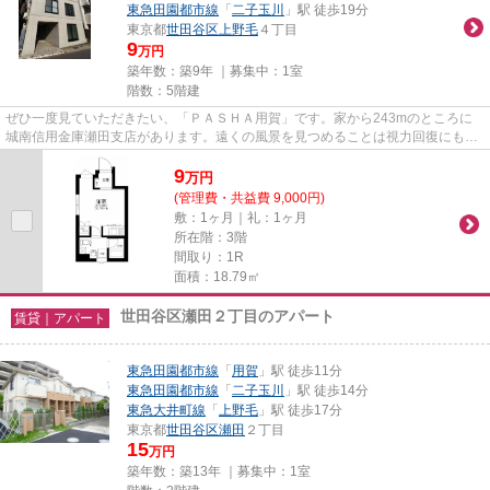
東急田園都市線
「
二子玉川
」駅 徒歩19分
東京都
世田谷区
上野毛
４丁目
9
万円
築年数：築9年 ｜募集中：
1室
階数：5階建
ぜひ一度見ていただきたい、「ＰＡＳＨＡ用賀」です。家から243mのところに
城南信用金庫瀬田支店があります。遠くの風景を見つめることは視力回復にも繋
がりますので健康的になれます...
9
万
円
(管理費・共益費 9,000円)
敷：1ヶ月｜礼：1ヶ月
所在階：3階
間取り：1R
面積：18.79㎡
世田谷区瀬田２丁目のアパート
賃貸｜アパート
東急田園都市線
「
用賀
」駅 徒歩11分
東急田園都市線
「
二子玉川
」駅 徒歩14分
東急大井町線
「
上野毛
」駅 徒歩17分
東京都
世田谷区
瀬田
２丁目
15
万円
築年数：築13年 ｜募集中：
1室