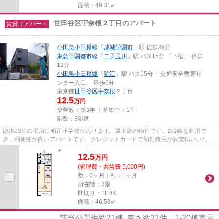
面積：49.31㎡
世田谷区宇奈根２丁目のアパート
賃貸｜アパート
小田急小田原線
「
成城学園前
」駅 徒歩29分
東急田園都市線
「
二子玉川
」駅 バス15分 「下宿」 停歩
12分
小田急小田原線
「
狛江
」駅 バス15分 「交通安全教育セ
ンター入口」 停歩6分
東京都
世田谷区
宇奈根
２丁目
12.5
万円
築年数：築3年 ｜募集中：
1室
階数：3階建
徒歩23分の場所に明正小学校があります。最上階の物件です。2沿線を利用で
き、利便性が高いアパートです。クレジットカードで初期費用がお支払いいただ
けるので、決済の手間が軽減でき...
12.5
万
円
(管理費・共益費 5,000円)
敷：0ヶ月｜礼：1ヶ月
所在階：3階
間取り：1LDK
面積：46.58㎡
該当公開件数
21
棟 空き数
21
件
1-20
棟表示