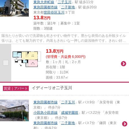
東急大井町線
「
二子玉川
」駅 徒歩11分
東急田園都市線
「
二子新地
」駅 徒歩20分
東京都
世田谷区
玉川
３丁目
13.8
万円
築年数：築1年 ｜募集中：
1室
階数：3階建
陽当たりが良いので洗濯物も乾きやすい物件です。豊かな表情のある外観タイル
張りは、とても魅力的です。内装もきれいな一押しの築浅物件です。きれい好き
な方、古い物件は苦手という...
13.8
万
円
(管理費・共益費 6,000円)
敷：1ヶ月｜礼：2ヶ月
所在階：1階
間取り：1LDK
面積：33.67㎡
イディーリオ二子玉川
賃貸｜アパート
東急田園都市線
「
二子玉川
」駅 バス9分 「永安寺前（東
京都）」 停歩7分
小田急小田原線
「
成城学園前
」駅 バス22分 「永安寺前
（東京都）」 停歩7分
東急田園都市線
「
二子新地
」駅 バス7分 「鎌田（東京
都）」 停歩7分