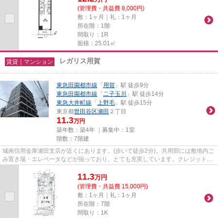
(管理費・共益費 8,000円)
敷：1ヶ月｜礼：1ヶ月
所在階：1階
間取り：1R
面積：25.01㎡
レガリス用賀
賃貸｜マンション
東急田園都市線
「
用賀
」駅 徒歩9分
東急田園都市線
「
二子玉川
」駅 徒歩14分
東急大井町線
「
上野毛
」駅 徒歩15分
東京都
世田谷区
瀬田
２丁目
11.3
万円
築年数：築4年 ｜募集中：
1室
階数：7階建
城南信用金庫瀬田支店が近くにあります。(歩いて徒歩2分)。共用部には敷地内ご
み置き場・エレベータなどが揃っており、とても充実しています。クレジットカ
ードで初期費用がお支払いい...
11.3
万
円
(管理費・共益費 15,000円)
敷：1ヶ月｜礼：1ヶ月
所在階：7階
間取り：1K