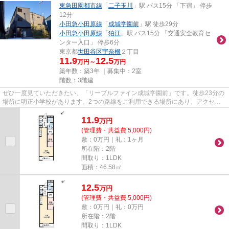
東急田園都市線
「
二子玉川
」駅 バス15分 「下宿」 停歩
12分
小田急小田原線
「
成城学園前
」駅 徒歩29分
小田急小田原線
「
狛江
」駅 バス15分 「交通安全教育セ
ンター入口」 停歩6分
東京都
世田谷区
宇奈根
２丁目
11.9
12.5
万円～
万円
築年数：築3年 ｜募集中：
2室
階数：3階建
ぜひ一度見ていただきたい、「リーブルファイン成城学園前」です。徒歩23分の
場所に明正小学校があります。2つの路線をご利用できる場所にあり、アクセス
はとても便利です。令和5年築...
11.9
万
円
(管理費・共益費 5,000円)
敷：0万円｜礼：1ヶ月
所在階：2階
間取り：1LDK
面積：46.58㎡
12.5
万
円
(管理費・共益費 5,000円)
敷：0万円｜礼：0万円
所在階：2階
間取り：1LDK