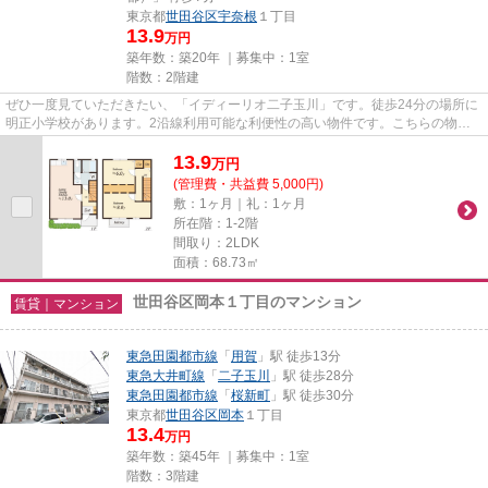
東京都
世田谷区
宇奈根
１丁目
13.9
万円
築年数：築20年 ｜募集中：
1室
階数：2階建
ぜひ一度見ていただきたい、「イディーリオ二子玉川」です。徒歩24分の場所に
明正小学校があります。2沿線利用可能な利便性の高い物件です。こちらの物件
は、陽当たり良好です。当社ス...
13.9
万
円
(管理費・共益費 5,000円)
敷：1ヶ月｜礼：1ヶ月
所在階：1-2階
間取り：2LDK
面積：68.73㎡
世田谷区岡本１丁目のマンション
賃貸｜マンション
東急田園都市線
「
用賀
」駅 徒歩13分
東急大井町線
「
二子玉川
」駅 徒歩28分
東急田園都市線
「
桜新町
」駅 徒歩30分
東京都
世田谷区
岡本
１丁目
13.4
万円
築年数：築45年 ｜募集中：
1室
階数：3階建