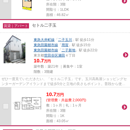
所在階：3階
間取り：1LDK
面積：46.82㎡
セトル二子玉
賃貸｜アパート
東急大井町線
「
二子玉川
」駅 徒歩11分
東急田園都市線
「
用賀
」駅 徒歩15分
東急田園都市線
「
二子新地
」駅 徒歩22分
東京都
世田谷区
瀬田
４丁目
10.7
万円
築年数：築21年 ｜募集中：
1室
階数：3階建
ぜひ一度見ていただきたい、「セトル二子玉」です。玉川高島屋ショッピングセ
ンターガーデンアイランドまで徒歩5分と立地の良さもポイント。普段から使う
場所だけに近いことは重要。陽...
10.7
万
円
(管理費・共益費 2,000円)
敷：1ヶ月｜礼：1ヶ月
所在階：3階
間取り：1K
面積：43.05㎡