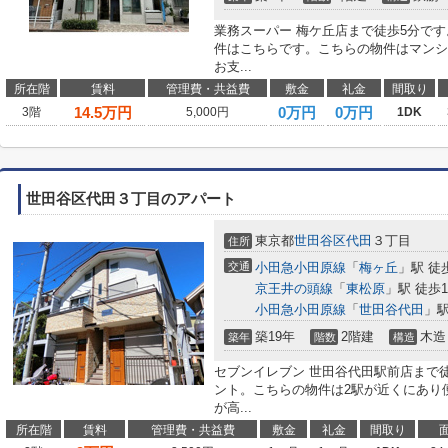
業務スーパー 梅ケ丘店まで徒歩5分で
件はこちらです。こちらの物件はマンシ
お支...
所在階
賃料
管理費・共益費
敷金
礼金
間取り
14.5
万円
0万円
0万円
3階
5,000円
1DK
世田谷区代田３丁目のアパート
東京都
世田谷区
代田
３丁目
住所
交通
小田急小田原線
「
梅ヶ丘
」駅 徒
京王井の頭線
「
東松原
」駅 徒歩1
小田急小田原線
「
世田谷代田
」駅
築19年
2階建
木造
築年
階数
構造
セブンイレブン 世田谷代田駅前店まで
ント。こちらの物件は2駅が近くにあり
が高...
所在階
賃料
管理費・共益費
敷金
礼金
間取り