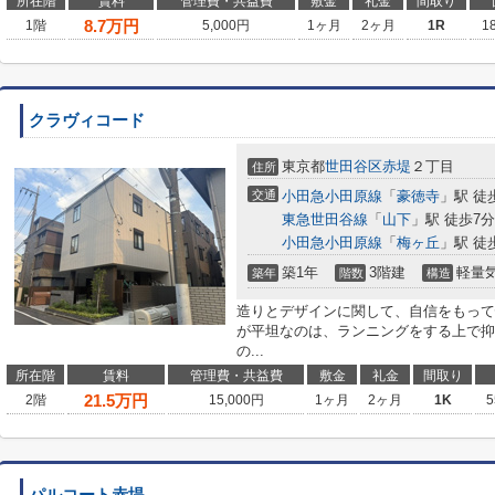
所在階
賃料
管理費・共益費
敷金
礼金
間取り
8.7
万円
1階
5,000円
1ヶ月
2ヶ月
1R
1
クラヴィコード
東京都
世田谷区
赤堤
２丁目
住所
交通
小田急小田原線
「
豪徳寺
」駅 徒
東急世田谷線
「
山下
」駅 徒歩7分
小田急小田原線
「
梅ヶ丘
」駅 徒
築1年
3階建
軽量
築年
階数
構造
造りとデザインに関して、自信をもって
が平坦なのは、ランニングをする上で抑
の...
所在階
賃料
管理費・共益費
敷金
礼金
間取り
21.5
万円
2階
15,000円
1ヶ月
2ヶ月
1K
5