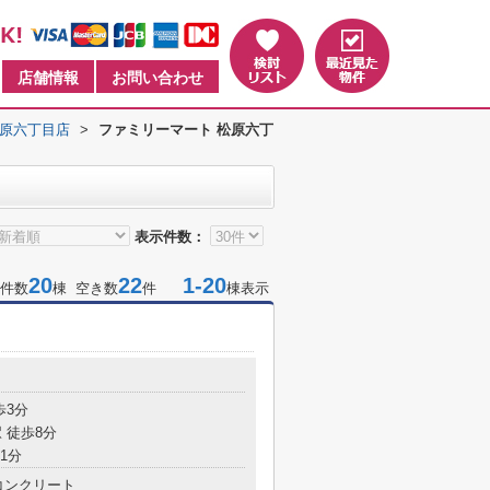
店舗情報
お問い合わせ
松原六丁目店
>
ファミリーマート 松原六丁
表示件数：
20
22
1-20
件数
棟 空き数
件
棟表示
歩3分
 徒歩8分
1分
コンクリート