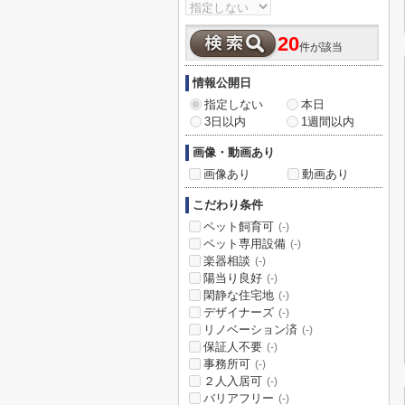
20
件が該当
情報公開日
指定しない
本日
3日以内
1週間以内
画像・動画あり
画像あり
動画あり
こだわり条件
ペット飼育可
(-)
ペット専用設備
(-)
楽器相談
(-)
陽当り良好
(-)
閑静な住宅地
(-)
デザイナーズ
(-)
リノベーション済
(-)
保証人不要
(-)
事務所可
(-)
２人入居可
(-)
バリアフリー
(-)