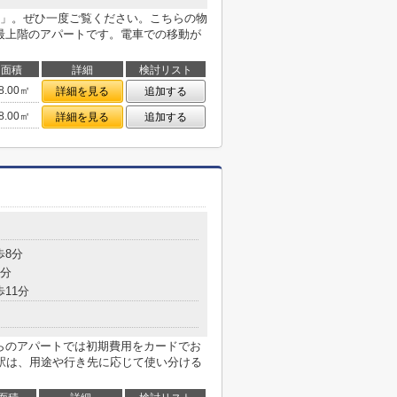
」。ぜひ一度ご覧ください。こちらの物
。最上階のアパートです。電車での移動が
面積
詳細
検討リスト
8.00㎡
詳細を見る
追加する
8.00㎡
詳細を見る
追加する
歩8分
8分
歩11分
ちらのアパートでは初期費用をカードでお
駅は、用途や行き先に応じて使い分ける