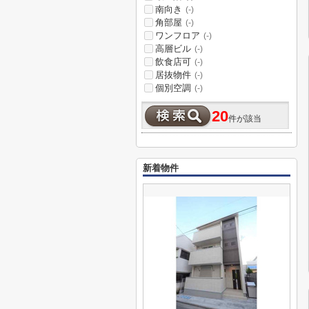
南向き
(-)
角部屋
(-)
ワンフロア
(-)
高層ビル
(-)
飲食店可
(-)
居抜物件
(-)
個別空調
(-)
20
件が該当
新着物件