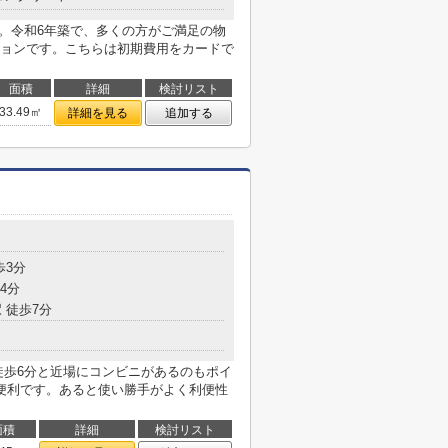
す。令和6年築で、多くの方がご満足の物
ョンです。こちらは初期費用をカードで
面積
詳細
検討リスト
33.49㎡
詳細を見る
追加する
歩3分
4分
 徒歩7分
徒歩6分と近場にコンビニがあるのもポイ
便利です。あると使い勝手がよく利便性
面積
詳細
検討リスト