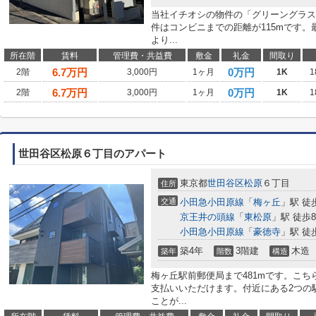
当社イチオシの物件の「グリーングラス
件はコンビニまでの距離が115mです
より...
所在階
賃料
管理費・共益費
敷金
礼金
間取り
6.7
万円
0万円
2階
3,000円
1ヶ月
1K
1
6.7
万円
0万円
2階
3,000円
1ヶ月
1K
1
世田谷区松原６丁目のアパート
東京都
世田谷区
松原
６丁目
住所
交通
小田急小田原線
「
梅ヶ丘
」駅 徒
京王井の頭線
「
東松原
」駅 徒歩
小田急小田原線
「
豪徳寺
」駅 徒
築4年
3階建
木造
築年
階数
構造
梅ヶ丘駅前郵便局まで481mです。こ
支払いいただけます。付近にある2つの
ことが...