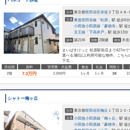
パルコート赤堤
東京都
世田谷区
赤堤
２丁目４８-
住所
交通
東急世田谷線
「
松原
」駅 徒歩6分
小田急小田原線
「
豪徳寺
」駅 徒
京王線
「
下高井戸
」駅 徒歩13分
築21年
2階建
木造
築年
階数
構造
まいばすけっと 松原駅前店まで427m
選べる3駅以上利用可能な物件。こちら
下北...
所在階
賃料
管理費・共益費
敷金
礼金
間取り
7.3
万円
2階
2,000円
1ヶ月
1ヶ月
1K
2
シャトー梅ヶ丘
東京都
世田谷区
梅丘
１丁目２０-
住所
交通
小田急小田原線
「
梅ヶ丘
」駅 徒
小田急小田原線
「
豪徳寺
」駅 徒