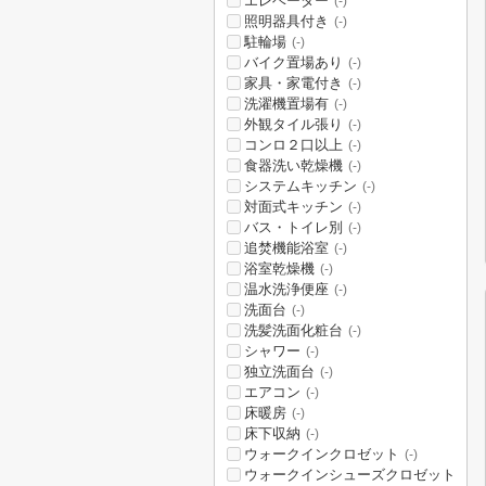
エレベーター
(-)
照明器具付き
(-)
駐輪場
(-)
バイク置場あり
(-)
家具・家電付き
(-)
洗濯機置場有
(-)
外観タイル張り
(-)
コンロ２口以上
(-)
食器洗い乾燥機
(-)
システムキッチン
(-)
対面式キッチン
(-)
バス・トイレ別
(-)
追焚機能浴室
(-)
浴室乾燥機
(-)
温水洗浄便座
(-)
洗面台
(-)
洗髪洗面化粧台
(-)
シャワー
(-)
独立洗面台
(-)
エアコン
(-)
床暖房
(-)
床下収納
(-)
ウォークインクロゼット
(-)
ウォークインシューズクロゼット