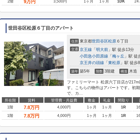
9
万円
2階
3,500円
1ヶ月
1ヶ月
1DK
24
世田谷区松原６丁目のアパート
東京都
世田谷区
松原
６丁目
住所
交通
京王線
「
明大前
」駅 徒歩13分
小田急小田原線
「
梅ヶ丘
」駅 徒
京王井の頭線
「
東松原
」駅 徒歩
築5年
3階建
木造
築年
階数
構造
ファミリーマート 松原六丁目店が217m
す。こちらの物件はアパートです。初期
で、カ...
所在階
賃料
管理費・共益費
敷金
礼金
間取り
7.8
万円
1階
4,000円
1ヶ月
1ヶ月
1R
1
7.8
万円
1階
4,000円
1ヶ月
1ヶ月
1R
1