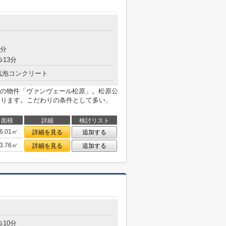
6分
歩13分
気泡コンクリート
の物件「ヴァンヴェール松原」。松原公
にあります。こだわりの条件として多い、
面積
詳細
検討リスト
6.01㎡
詳細を見る
追加する
3.76㎡
詳細を見る
追加する
歩10分