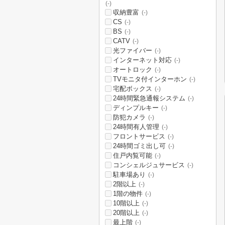
(-)
収納豊富
(-)
CS
(-)
BS
(-)
CATV
(-)
光ファイバー
(-)
インターネット対応
(-)
オートロック
(-)
TVモニタ付インターホン
(-)
宅配ボックス
(-)
24時間緊急通報システム
(-)
ディンプルキー
(-)
防犯カメラ
(-)
24時間有人管理
(-)
フロントサービス
(-)
24時間ゴミ出し可
(-)
住戸内覧可能
(-)
コンシェルジュサービス
(-)
駐車場あり
(-)
2階以上
(-)
1階の物件
(-)
10階以上
(-)
20階以上
(-)
最上階
(-)