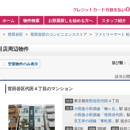
ホーム
物件検索
お部屋探しを始める方へ
スタッフ紹介
内
>
世田谷区
>
世田谷区のコンビニエンスストア
>
ファミリーマート 
目店周辺物件
並び順：
空室物件のみ表示
該当公開
世田谷区代田４丁目のマンション
東京都
世田谷区
代田
４丁目
住所
交通
小田急小田原線
「
梅ヶ丘
」駅 徒
小田急小田原線
「
世田谷代田
」駅
京王井の頭線
「
東松原
」駅 徒歩1
築2年
3階建
鉄筋
築年
階数
構造