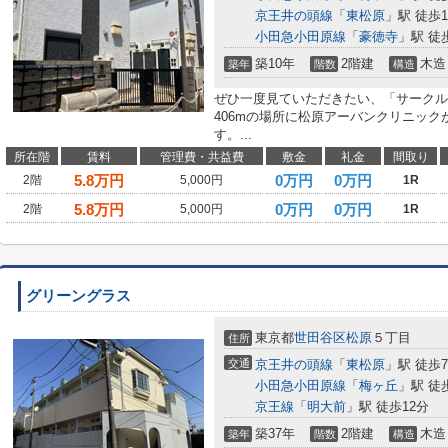
京王井の頭線
「
東松原
」駅 徒歩1
小田急小田原線
「
豪徳寺
」駅 徒
築10年
2階建
木造
築年
階数
構造
ぜひ一度見ていただきたい、「サークル
406mの場所に松原アーバンクリニッ
す。...
所在階
賃料
管理費・共益費
敷金
礼金
間取り
5.8
万円
0万円
0万円
2階
5,000円
1R
5.8
万円
0万円
0万円
2階
5,000円
1R
グリーングラス
東京都
世田谷区
松原
５丁目
住所
交通
京王井の頭線
「
東松原
」駅 徒歩
小田急小田原線
「
梅ヶ丘
」駅 徒
京王線
「
明大前
」駅 徒歩12分
築37年
2階建
木造
築年
階数
構造