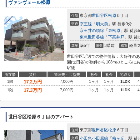
ヴァンヴェール松原
東京都
世田谷区
松原
５丁目
住所
交通
京王線
「
明大前
」駅 徒歩9分
京王井の頭線
「
東松原
」駅 徒歩
東急世田谷線
「
下高井戸
」駅 徒
築5年
3階建
軽量
築年
階数
構造
世田谷区近辺での物件情報：大好評のあ
園(世田谷)が物件から108mのところ
駅徒...
所在階
賃料
管理費・共益費
敷金
礼金
間取り
17.2
万円
1階
7,000円
1ヶ月
1ヶ月
1LDK
4
17.3
万円
1階
7,000円
1ヶ月
1ヶ月
1LDK
4
世田谷区松原６丁目のアパート
東京都
世田谷区
松原
６丁目
住所
交通
小田急小田原線
「
梅ヶ丘
」駅 徒