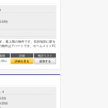
９
歩14分
です。最上階の物件です。目的地別に駅を
の物件はアパートです。ホームメイトFC
面積
詳細
検討リスト
3.59㎡
詳細を見る
追加する
１４
歩2分
歩10分