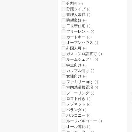
分割可
(-)
分譲タイプ
(-)
管理人常駐
(-)
眺望良好
(-)
二世帯住宅
(-)
フリーレント
(-)
カードキー
(-)
オープンハウス
(-)
外国人可
(-)
ガスコンロ設置可
(-)
ルームシェア可
(-)
学生向け
(-)
カップル向け
(-)
女性向け
(-)
ファミリー向け
(-)
室内洗濯機置場
(-)
フローリング
(-)
ロフト付き
(-)
メゾネット
(-)
ベランダ
(-)
バルコニー
(-)
ルーフバルコニー
(-)
オール電化
(-)