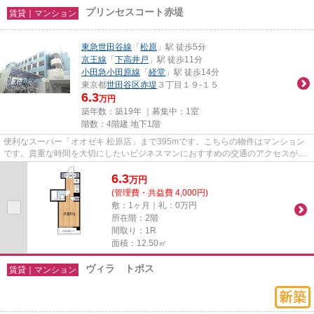
プリンセスコート赤堤
賃貸｜マンション
東急世田谷線
「
松原
」駅 徒歩5分
京王線
「
下高井戸
」駅 徒歩11分
小田急小田原線
「
経堂
」駅 徒歩14分
東京都
世田谷区
赤堤
３丁目１９-１５
6.3
万円
築年数：築19年 ｜募集中：
1室
階数：4階建 地下1階
便利なスーパー「オオゼキ 松原店」まで395mです。こちらの物件はマンション
です。貴重な時間を大切にしたいビジネスマンにおすすめの交通のアクセスが良
いマンションです。こちらは初...
6.3
万
円
(管理費・共益費 4,000円)
敷：1ヶ月｜礼：0万円
所在階：2階
間取り：1R
面積：12.50㎡
ヴィラ トポス
賃貸｜マンション