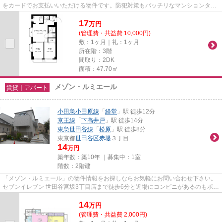
をカードでお支払いいただける物件です。防犯対策もバッチリなマンションタイ
プの物件です。世田谷区の小田...
17
万
円
(管理費・共益費 10,000円)
敷：1ヶ月｜礼：1ヶ月
所在階：3階
間取り：2DK
面積：47.70㎡
メゾン・ルミエール
賃貸｜アパート
小田急小田原線
「
経堂
」駅 徒歩12分
京王線
「
下高井戸
」駅 徒歩14分
東急世田谷線
「
松原
」駅 徒歩8分
東京都
世田谷区
赤堤
３丁目
14
万円
築年数：築10年 ｜募集中：
1室
階数：2階建
「メゾン・ルミエール」の物件情報をお探しならお気軽にお問い合わせ下さい。
セブンイレブン 世田谷宮坂3丁目店まで徒歩6分と近場にコンビニがあるのもポイ
ント。初期費用をカードでお...
14
万
円
(管理費・共益費 2,000円)