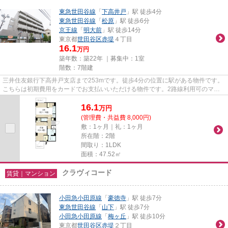
東急世田谷線
「
下高井戸
」駅 徒歩4分
東急世田谷線
「
松原
」駅 徒歩6分
京王線
「
明大前
」駅 徒歩14分
東京都
世田谷区
赤堤
４丁目
16.1
万円
築年数：築22年 ｜募集中：
1室
階数：7階建
三井住友銀行下高井戸支店まで253mです。徒歩4分の位置に駅がある物件です。
こちらは初期費用をカードでお支払いいただける物件です。2路線利用可のマン
ションです。世田谷区エリアに...
16.1
万
円
(管理費・共益費 8,000円)
敷：1ヶ月｜礼：1ヶ月
所在階：2階
間取り：1LDK
面積：47.52㎡
クラヴィコード
賃貸｜マンション
小田急小田原線
「
豪徳寺
」駅 徒歩7分
東急世田谷線
「
山下
」駅 徒歩7分
小田急小田原線
「
梅ヶ丘
」駅 徒歩10分
東京都
世田谷区
赤堤
２丁目