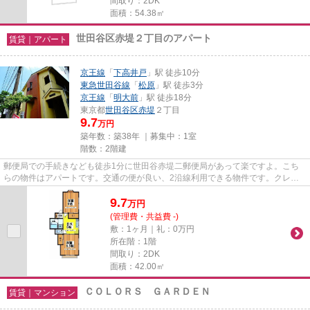
間取り：2DK
面積：54.38㎡
世田谷区赤堤２丁目のアパート
賃貸｜アパート
京王線
「
下高井戸
」駅 徒歩10分
東急世田谷線
「
松原
」駅 徒歩3分
京王線
「
明大前
」駅 徒歩18分
東京都
世田谷区
赤堤
２丁目
9.7
万円
築年数：築38年 ｜募集中：
1室
階数：2階建
郵便局での手続きなども徒歩1分に世田谷赤堤二郵便局があって楽ですよ。こち
らの物件はアパートです。交通の便が良い、2沿線利用できる物件です。クレジ
ットカードで初期費用がお支払...
9.7
万
円
(管理費・共益費 -)
敷：1ヶ月｜礼：0万円
所在階：1階
間取り：2DK
面積：42.00㎡
ＣＯＬＯＲＳ ＧＡＲＤＥＮ
賃貸｜マンション