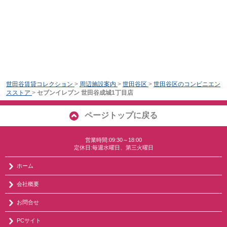
世田谷賃貸コレクション
>
周辺施設案内
>
世田谷区
>
世田谷区のコンビニエン
スストア
>
セブンイレブン 世田谷成城1丁目店
ページトップに戻る
営業時間:09:30～18:00
定休日:毎週水曜日、第三火曜日
ホーム
会社概要
お問合せ
PCサイト