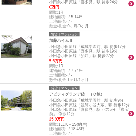
小田急小田原線「喜多見」駅 徒歩24分
6万円
間取:
1R
建物面積:
- / 5.14坪
土地面積:
- / -
敷金/礼金:
0ヶ月/0ヶ月
賃貸｜マンション
加藤ハイムⅡ
小田急小田原線「成城学園前」駅 徒歩17分
小田急小田原線「喜多見」駅 徒歩19分
小田急小田原線「狛江」駅 徒歩27分
5.5万円
間取:
1R
建物面積:
- / 7.74坪
土地面積:
- / -
敷金/礼金:
1ヶ月/1ヶ月
賃貸｜マンション
アビティグランデ砧 （Ｃ棟）
小田急小田原線「成城学園前」駅 徒歩9分
小田急小田原線「祖師ヶ谷大蔵」駅 徒歩12分
小田急小田原線「喜多見」駅 バス5分 「東宝
前」 停歩12分
25.9万円
間取:
1LDK＋1S(納戸)
建物面積:
- / 18.43坪
土地面積:
- / -