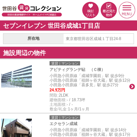
セブンイレブン 世田谷成城1丁目店
所在地
東京都世田谷区成城１丁目24-8
施設周辺の物件
賃貸｜マンション
アビティグランデ砧 （Ｃ棟）
小田急小田原線「成城学園前」駅 徒歩9分
小田急小田原線「祖師ヶ谷大蔵」駅 徒歩12分
小田急小田原線「喜多見」駅 徒歩27分
24.9万円
間取:
2LDK
建物面積:
- / 18.73坪
土地面積:
- / -
敷金/礼金:
1ヶ月/1ヶ月
賃貸｜マンション
エクセラン成城
小田急小田原線「成城学園前」駅 徒歩14分
小田急小田原線「祖師ヶ谷大蔵」駅 徒歩17分