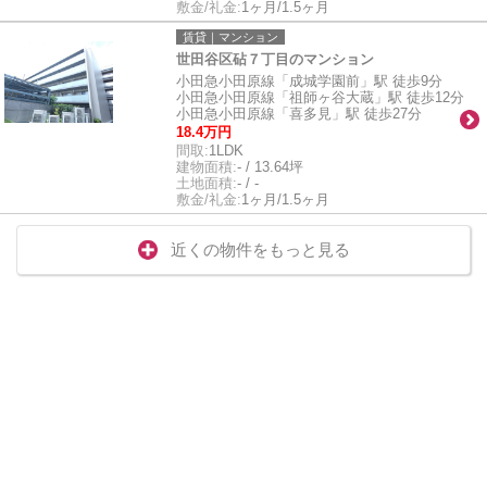
敷金/礼金:
1ヶ月/1.5ヶ月
賃貸｜マンション
世田谷区砧７丁目のマンション
小田急小田原線「成城学園前」駅 徒歩9分
小田急小田原線「祖師ヶ谷大蔵」駅 徒歩12分
小田急小田原線「喜多見」駅 徒歩27分
18.4万円
間取:
1LDK
建物面積:
- / 13.64坪
土地面積:
- / -
敷金/礼金:
1ヶ月/1.5ヶ月
近くの物件をもっと見る