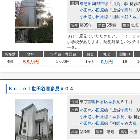
交通
東急田園都市線
「
用賀
」駅 徒歩2
小田急小田原線
「
成城学園前
」駅
小田急小田原線
「
祖師ヶ谷大蔵
」
築35年
5階建
鉄筋
築年
階数
構造
ぜひ一度見ていただきたい、「ＲＩＣＫ
小学校があります。防犯対策もバッチリ
ータ...
所在階
賃料
管理費・共益費
敷金
礼金
間取り
5.9
万円
0万円
4階
5,000円
1ヶ月
1R
1
Ｋｏｌｅｔ世田谷喜多見＃０４
東京都
世田谷区
喜多見
５丁目
住所
交通
小田急小田原線
「
成城学園前
」駅
小田急小田原線
「
喜多見
」駅 徒
小田急小田原線
「
祖師ヶ谷大蔵
」
築3年
2階建
木造
築年
階数
構造