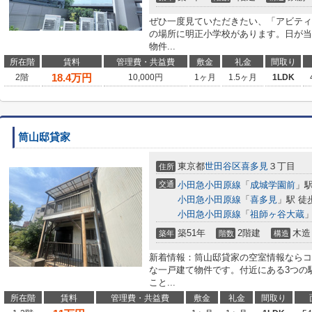
ぜひ一度見ていただきたい、「アビティ
の場所に明正小学校があります。日が当
物件...
所在階
賃料
管理費・共益費
敷金
礼金
間取り
18.4
万円
2階
10,000円
1ヶ月
1.5ヶ月
1LDK
筒山邸貸家
東京都
世田谷区
喜多見
３丁目
住所
交通
小田急小田原線
「
成城学園前
」駅
小田急小田原線
「
喜多見
」駅 徒
小田急小田原線
「
祖師ヶ谷大蔵
」
築51年
2階建
木造
築年
階数
構造
新着情報：筒山邸貸家の空室情報ならコ
な一戸建て物件です。付近にある3つの
こと...
所在階
賃料
管理費・共益費
敷金
礼金
間取り