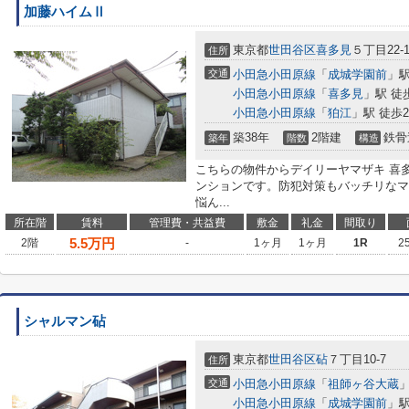
加藤ハイムⅡ
東京都
世田谷区
喜多見
５丁目22-1
住所
交通
小田急小田原線
「
成城学園前
」駅
小田急小田原線
「
喜多見
」駅 徒
小田急小田原線
「
狛江
」駅 徒歩2
築38年
2階建
鉄骨
築年
階数
構造
こちらの物件からデイリーヤマザキ 喜多
ンションです。防犯対策もバッチリなマ
悩ん...
所在階
賃料
管理費・共益費
敷金
礼金
間取り
5.5
万円
2階
-
1ヶ月
1ヶ月
1R
2
シャルマン砧
東京都
世田谷区
砧
７丁目10-7
住所
交通
小田急小田原線
「
祖師ヶ谷大蔵
」
小田急小田原線
「
成城学園前
」駅