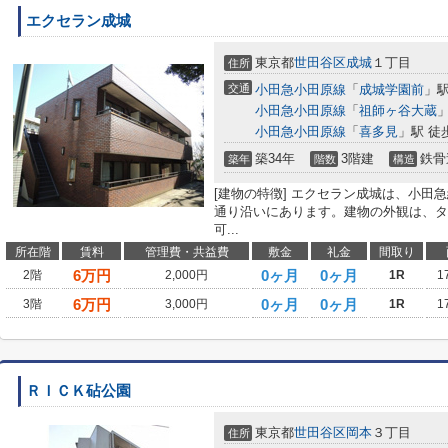
エクセラン成城
東京都
世田谷区
成城
１丁目
住所
交通
小田急小田原線
「
成城学園前
」駅
小田急小田原線
「
祖師ヶ谷大蔵
」
小田急小田原線
「
喜多見
」駅 徒
築34年
3階建
鉄骨
築年
階数
構造
[建物の特徴] エクセラン成城は、小田
通り沿いにあります。建物の外観は、タ
可...
所在階
賃料
管理費・共益費
敷金
礼金
間取り
6
万円
0ヶ月
0ヶ月
2階
2,000円
1R
1
6
万円
0ヶ月
0ヶ月
3階
3,000円
1R
1
ＲＩＣＫ砧公園
東京都
世田谷区
岡本
３丁目
住所