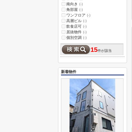
南向き
(-)
角部屋
(-)
ワンフロア
(-)
高層ビル
(-)
飲食店可
(-)
居抜物件
(-)
個別空調
(-)
15
件が該当
新着物件