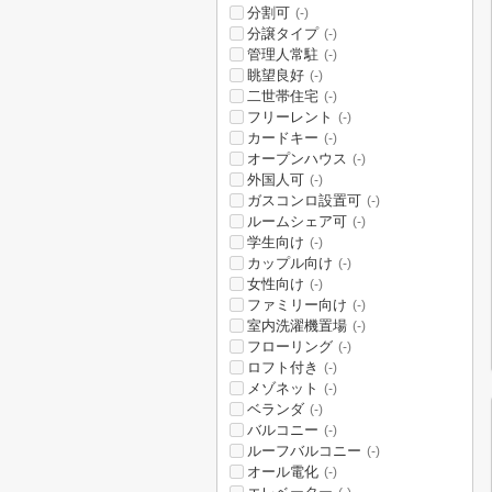
分割可
(-)
分譲タイプ
(-)
管理人常駐
(-)
眺望良好
(-)
二世帯住宅
(-)
フリーレント
(-)
カードキー
(-)
オープンハウス
(-)
外国人可
(-)
ガスコンロ設置可
(-)
ルームシェア可
(-)
学生向け
(-)
カップル向け
(-)
女性向け
(-)
ファミリー向け
(-)
室内洗濯機置場
(-)
フローリング
(-)
ロフト付き
(-)
メゾネット
(-)
ベランダ
(-)
バルコニー
(-)
ルーフバルコニー
(-)
オール電化
(-)