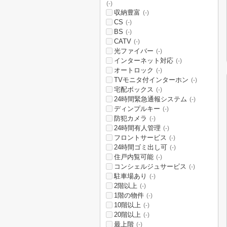
(-)
収納豊富
(-)
CS
(-)
BS
(-)
CATV
(-)
光ファイバー
(-)
インターネット対応
(-)
オートロック
(-)
TVモニタ付インターホン
(-)
宅配ボックス
(-)
24時間緊急通報システム
(-)
ディンプルキー
(-)
防犯カメラ
(-)
24時間有人管理
(-)
フロントサービス
(-)
24時間ゴミ出し可
(-)
住戸内覧可能
(-)
コンシェルジュサービス
(-)
駐車場あり
(-)
2階以上
(-)
1階の物件
(-)
10階以上
(-)
20階以上
(-)
最上階
(-)