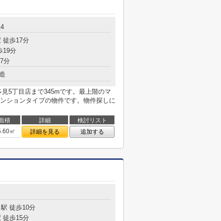
4
 徒歩17分
歩19分
7分
造
見5丁目店まで345mです。最上階のマ
ンションタイプの物件です。物件探しに
面積
詳細
検討リスト
5.60㎡
詳細を見る
追加する
駅 徒歩10分
 徒歩15分