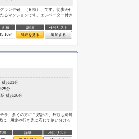
グランデ砧 （Ｂ棟）」です。徒歩9分
たるマンションです。エレベーター付き
面積
詳細
検討リスト
45.10㎡
詳細を見る
追加する
 徒歩21分
歩25分
駅 徒歩26分
チラ。多くの方にご好評の、外観も綺麗
駅は、用途や行き先に応じて使い分ける
面積
詳細
検討リスト