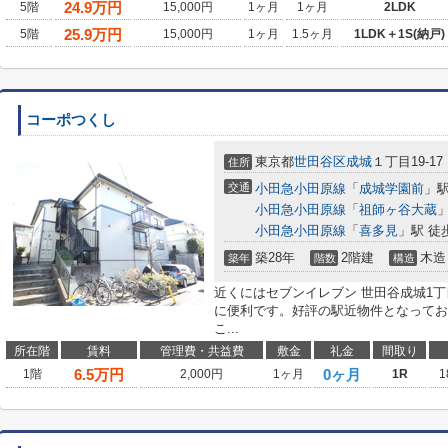
24.9
万円
5階
15,000円
1ヶ月
1ヶ月
2LDK
25.9
万円
5階
15,000円
1ヶ月
1.5ヶ月
1LDK＋1S(納戸)
コーポつくし
東京都
世田谷区
成城
１丁目19-17
住所
交通
小田急小田原線
「
成城学園前
」駅
小田急小田原線
「
祖師ヶ谷大蔵
」
小田急小田原線
「
喜多見
」駅 徒
築28年
2階建
木造
築年
階数
構造
近くにはセブンイレブン 世田谷成城1丁
に便利です。好評の駅近物件となってお
こ...
所在階
賃料
管理費・共益費
敷金
礼金
間取り
6.5
万円
0ヶ月
1階
2,000円
1ヶ月
1R
1