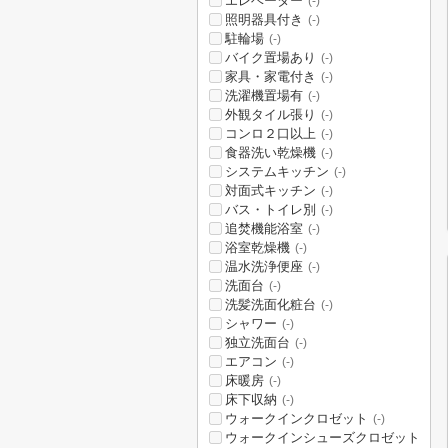
エレベーター
(-)
照明器具付き
(-)
駐輪場
(-)
バイク置場あり
(-)
家具・家電付き
(-)
洗濯機置場有
(-)
外観タイル張り
(-)
コンロ２口以上
(-)
食器洗い乾燥機
(-)
システムキッチン
(-)
対面式キッチン
(-)
バス・トイレ別
(-)
追焚機能浴室
(-)
浴室乾燥機
(-)
温水洗浄便座
(-)
洗面台
(-)
洗髪洗面化粧台
(-)
シャワー
(-)
独立洗面台
(-)
エアコン
(-)
床暖房
(-)
床下収納
(-)
ウォークインクロゼット
(-)
ウォークインシューズクロゼット