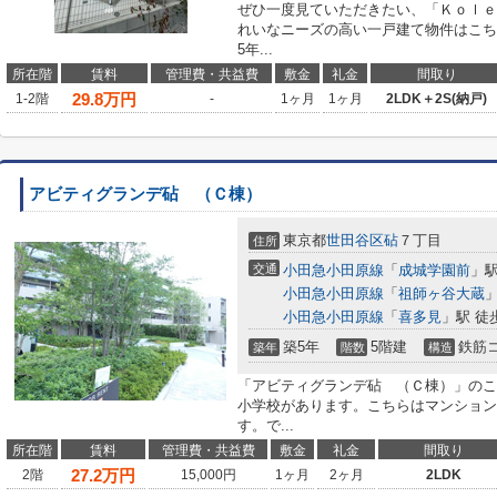
ぜひ一度見ていただきたい、「Ｋｏｌｅ
れいなニーズの高い一戸建て物件はこち
5年...
所在階
賃料
管理費・共益費
敷金
礼金
間取り
29.8
万円
1-2階
-
1ヶ月
1ヶ月
2LDK＋2S(納戸)
アビティグランデ砧 （Ｃ棟）
東京都
世田谷区
砧
７丁目
住所
交通
小田急小田原線
「
成城学園前
」駅
小田急小田原線
「
祖師ヶ谷大蔵
」
小田急小田原線
「
喜多見
」駅 徒
築5年
5階建
鉄筋
築年
階数
構造
「アビティグランデ砧 （Ｃ棟）」のこ
小学校があります。こちらはマンション
す。で...
所在階
賃料
管理費・共益費
敷金
礼金
間取り
27.2
万円
2階
15,000円
1ヶ月
2ヶ月
2LDK