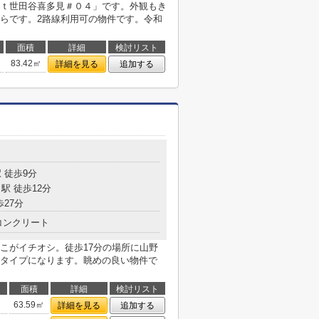
ｔ世田谷喜多見＃０４」です。外観もき
らです。2路線利用可の物件です。令和
面積
詳細
検討リスト
83.42㎡
詳細を見る
追加する
 徒歩9分
駅 徒歩12分
歩27分
コンクリート
こがイチオシ。徒歩17分の場所に山野
タイプになります。眺めの良い物件で
面積
詳細
検討リスト
63.59㎡
詳細を見る
追加する