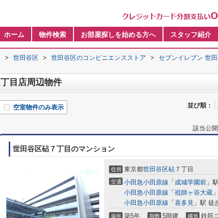
ホーム
物件検索
お部屋探しを始める方へ
スタッフ紹介
内
>
世田谷区
>
世田谷区のコンビニエンスストア
>
セブンイレブン 世田
1丁目店周辺物件
並び順：
空室物件のみ表示
該当公開
世田谷区砧７丁目のマンション
東京都
世田谷区
砧
７丁目
住所
交通
小田急小田原線
「
成城学園前
」駅
小田急小田原線
「
祖師ヶ谷大蔵
」
小田急小田原線
「
喜多見
」駅 徒
築5年
5階建
鉄筋
築年
階数
構造