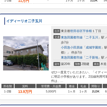
11
万円
1-2階
-
1ヶ月
1ヶ月
1LDK
5
イディーリオ二子玉川
東京都
世田谷区
宇奈根
１丁目
住所
交通
東急田園都市線
「
二子玉川
」駅 
歩7分
小田急小田原線
「
成城学園前
」駅
都）」 停歩7分
東急田園都市線
「
二子新地
」駅 
築20年
2階建
木造
築年
階数
構造
ぜひ一度見ていただきたい、「イディー
に明正小学校があります。2沿線利用可
件は、...
所在階
賃料
管理費・共益費
敷金
礼金
間取り
13.9
万円
1-2階
5,000円
1ヶ月
1ヶ月
2LDK
6