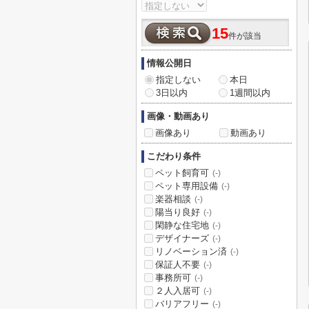
15
件が該当
情報公開日
指定しない
本日
3日以内
1週間以内
画像・動画あり
画像あり
動画あり
こだわり条件
ペット飼育可
(-)
ペット専用設備
(-)
楽器相談
(-)
陽当り良好
(-)
閑静な住宅地
(-)
デザイナーズ
(-)
リノベーション済
(-)
保証人不要
(-)
事務所可
(-)
２人入居可
(-)
バリアフリー
(-)