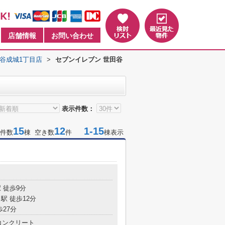
店舗情報
お問い合わせ
谷成城1丁目店
>
セブンイレブン 世田谷
表示件数：
15
12
1-15
件数
棟 空き数
件
棟表示
 徒歩9分
駅 徒歩12分
歩27分
コンクリート