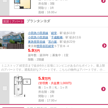
所在階：3階
間取り：1R
面積：16.00㎡
プランタンヨダ
賃貸｜アパート
小田急小田原線
「
経堂
」駅 徒歩11分
小田急小田原線
「
千歳船橋
」駅 徒歩11分
東急世田谷線
「
宮の坂
」駅 徒歩22分
東京都
世田谷区
経堂
５丁目８-４
5.9
万円
築年数：築38年 ｜募集中：
1室
階数：2階建
ミニストップ 経堂店まで徒歩6分と近場にコンビニがあるのもポイント。最上階
のアパートです。通風良好なアパートです。こちらの物件はアパートです。小田
急小田原線経堂から歩いてす...
5.9
万
円
(管理費・共益費 1,000円)
敷：1ヶ月｜礼：1ヶ月
所在階：2階
間取り：1R
面積：17.00㎡