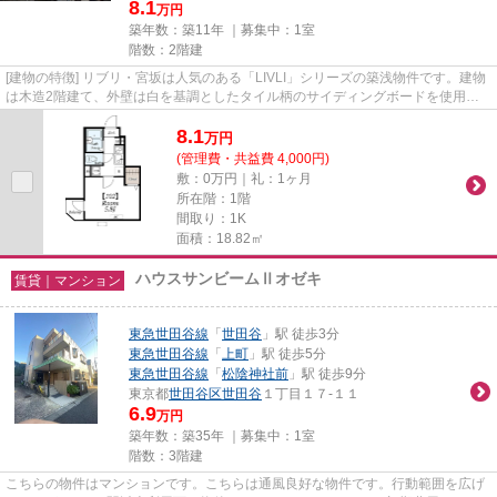
8.1
万円
築年数：築11年 ｜募集中：
1室
階数：2階建
[建物の特徴] リブリ・宮坂は人気のある「LIVLI」シリーズの築浅物件です。建物
は木造2階建て、外壁は白を基調としたタイル柄のサイディングボードを使用し
ており、外観はコンパクトか...
8.1
万
円
(管理費・共益費 4,000円)
敷：0万円｜礼：1ヶ月
所在階：1階
間取り：1K
面積：18.82㎡
ハウスサンビームⅡオゼキ
賃貸｜マンション
東急世田谷線
「
世田谷
」駅 徒歩3分
東急世田谷線
「
上町
」駅 徒歩5分
東急世田谷線
「
松陰神社前
」駅 徒歩9分
東京都
世田谷区
世田谷
１丁目１７-１１
6.9
万円
築年数：築35年 ｜募集中：
1室
階数：3階建
こちらの物件はマンションです。こちらは通風良好な物件です。行動範囲を広げ