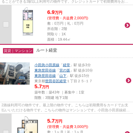
ることができる3駅以上利用可の物件です。クレジットカードで初期費用をお支
払いいただける物件です。東急...
6.9
万
円
(管理費・共益費 2,000円)
敷：0万円｜礼：0万円
所在階：2階
間取り：1K
面積：19.44㎡
ルート経堂
賃貸｜マンション
小田急小田原線
「
経堂
」駅 徒歩3分
東急世田谷線
「
宮の坂
」駅 徒歩10分
東急世田谷線
「
山下
」駅 徒歩15分
東京都
世田谷区
経堂
１丁目２５-１７
5.7
万円
築年数：築43年 ｜募集中：
1室
階数：3階建 地下1階
2路線利用可の物件です。最上階の物件です。こちらは初期費用をカードでお支
払いいただける物件です。こちらの物件はマンションです。小田急小田原線経堂
近くになら物件が豊富にありま...
5.7
万
円
(管理費・共益費 3,000円)
敷：1ヶ月｜礼：1ヶ月