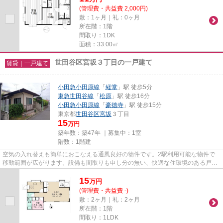
(管理費・共益費 2,000円)
敷：1ヶ月｜礼：0ヶ月
所在階：1階
間取り：1DK
面積：33.00㎡
世田谷区宮坂３丁目の一戸建て
賃貸｜一戸建て
小田急小田原線
「
経堂
」駅 徒歩5分
東急世田谷線
「
松原
」駅 徒歩16分
小田急小田原線
「
豪徳寺
」駅 徒歩15分
東京都
世田谷区
宮坂
３丁目
15
万円
築年数：築47年 ｜募集中：
1室
階数：1階建
空気の入れ替えも簡単におこなえる通風良好の物件です。2駅利用可能な物件で
移動範囲が広がります。設備も間取りも申し分の無い、快適な住環境のある戸建
て物件です。初期費用のカード...
15
万
円
(管理費・共益費 -)
敷：2ヶ月｜礼：2ヶ月
所在階：1階
間取り：1LDK