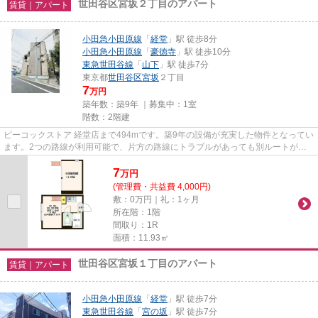
世田谷区宮坂２丁目のアパート
賃貸｜アパート
小田急小田原線
「
経堂
」駅 徒歩8分
小田急小田原線
「
豪徳寺
」駅 徒歩10分
東急世田谷線
「
山下
」駅 徒歩7分
東京都
世田谷区
宮坂
２丁目
7
万円
築年数：築9年 ｜募集中：
1室
階数：2階建
ピーコックストア 経堂店まで494mです。築9年の設備が充実した物件となってい
ます。2つの路線が利用可能で、片方の路線にトラブルがあっても別ルートが使
えます。こちらの物件はアパー...
7
万
円
(管理費・共益費 4,000円)
敷：0万円｜礼：1ヶ月
所在階：1階
間取り：1R
面積：11.93㎡
世田谷区宮坂１丁目のアパート
賃貸｜アパート
小田急小田原線
「
経堂
」駅 徒歩7分
東急世田谷線
「
宮の坂
」駅 徒歩7分