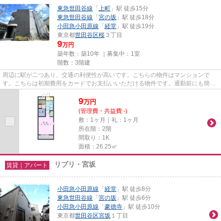
東急世田谷線
「
上町
」駅 徒歩15分
東急世田谷線
「
宮の坂
」駅 徒歩18分
小田急小田原線
「
経堂
」駅 徒歩19分
東京都
世田谷区
桜
３丁目
9
万円
築年数：築10年 ｜募集中：
1室
階数：3階建
周辺に駅が二つあり、交通の利便性が高いです。こちらの物件はマンションで
す。こちらは初期費用をカードでお支払いいただける物件です。通勤前にも簡単
にごみを捨てることができる敷...
9
万
円
(管理費・共益費 -)
敷：1ヶ月｜礼：1ヶ月
所在階：2階
間取り：1K
面積：26.25㎡
リブリ・宮坂
賃貸｜アパート
小田急小田原線
「
経堂
」駅 徒歩8分
東急世田谷線
「
宮の坂
」駅 徒歩6分
小田急小田原線
「
豪徳寺
」駅 徒歩10分
東京都
世田谷区
宮坂
１丁目