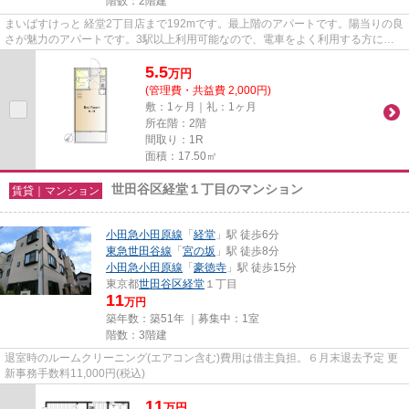
階数：2階建
まいばすけっと 経堂2丁目店まで192mです。最上階のアパートです。陽当りの良
さが魅力のアパートです。3駅以上利用可能なので、電車をよく利用する方にも
おすすめな物件です。より詳し...
5.5
万
円
(管理費・共益費 2,000円)
敷：1ヶ月｜礼：1ヶ月
所在階：2階
間取り：1R
面積：17.50㎡
世田谷区経堂１丁目のマンション
賃貸｜マンション
小田急小田原線
「
経堂
」駅 徒歩6分
東急世田谷線
「
宮の坂
」駅 徒歩8分
小田急小田原線
「
豪徳寺
」駅 徒歩15分
東京都
世田谷区
経堂
１丁目
11
万円
築年数：築51年 ｜募集中：
1室
階数：3階建
退室時のルームクリーニング(エアコン含む)費用は借主負担。６月末退去予定 更
新事務手数料11,000円(税込)
11
万
円