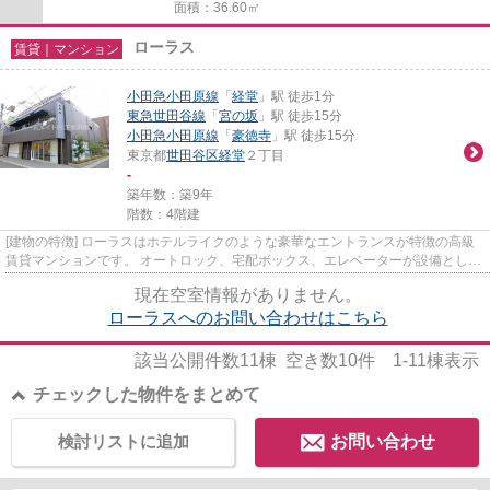
面積：36.60㎡
ローラス
賃貸｜マンション
小田急小田原線
「
経堂
」駅 徒歩1分
東急世田谷線
「
宮の坂
」駅 徒歩15分
小田急小田原線
「
豪徳寺
」駅 徒歩15分
東京都
世田谷区
経堂
２丁目
-
築年数：築9年
階数：4階建
[建物の特徴] ローラスはホテルライクのような豪華なエントランスが特徴の高級
賃貸マンションです。 オートロック、宅配ボックス、エレベーターが設備として
あり、防犯カメラも設置さ...
現在空室情報がありません。
ローラスへのお問い合わせはこちら
該当公開件数
11
棟 空き数
10
件
1-11
棟表示
チェックした物件をまとめて
検討リストに追加
お問い合わせ