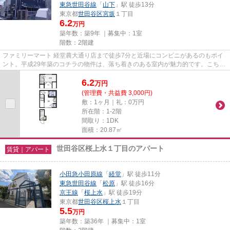
東急世田谷線
「
山下
」駅 徒歩13分
東京都
世田谷区
宮坂
１丁目
6.2
万円
築年数：築9年 ｜募集中：
1室
階数：2階建
ファミリーマート 経堂農大通り店まで徒歩7分と近場にコンビニがあるのもポイ
ント。平成29年築のコチラの物件は、落ち着きのある室内が魅力的です。こちら
は初期費用をカードでお支払...
6.2
万
円
(管理費・共益費 3,000円)
敷：1ヶ月｜礼：0万円
所在階：1-2階
間取り：1DK
面積：20.87㎡
世田谷区桜上水１丁目のアパート
賃貸｜アパート
小田急小田原線
「
経堂
」駅 徒歩11分
東急世田谷線
「
松原
」駅 徒歩16分
京王線
「
桜上水
」駅 徒歩19分
東京都
世田谷区
桜上水
１丁目
5.5
万円
築年数：築36年 ｜募集中：
1室