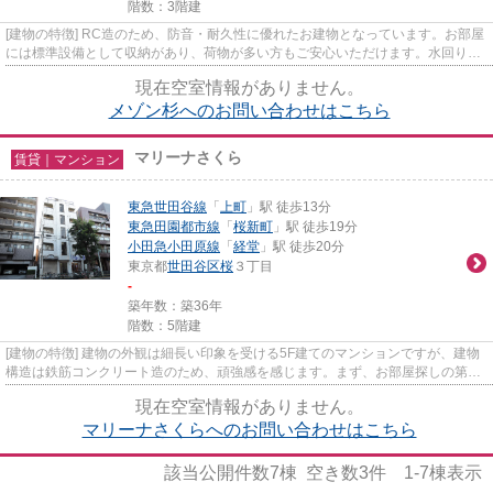
階数：3階建
[建物の特徴] RC造のため、防音・耐久性に優れたお建物となっています。お部屋
には標準設備として収納があり、荷物が多い方もご安心いただけます。水回り
は、バストイレ別となっている...
現在空室情報がありません。
メゾン杉へのお問い合わせはこちら
マリーナさくら
賃貸｜マンション
東急世田谷線
「
上町
」駅 徒歩13分
東急田園都市線
「
桜新町
」駅 徒歩19分
小田急小田原線
「
経堂
」駅 徒歩20分
東京都
世田谷区
桜
３丁目
-
築年数：築36年
階数：5階建
[建物の特徴] 建物の外観は細長い印象を受ける5F建てのマンションですが、建物
構造は鉄筋コンクリート造のため、頑強感を感じます。まず、お部屋探しの第一
条件として、コストを抑えて...
現在空室情報がありません。
マリーナさくらへのお問い合わせはこちら
該当公開件数
7
棟 空き数
3
件
1-7
棟表示