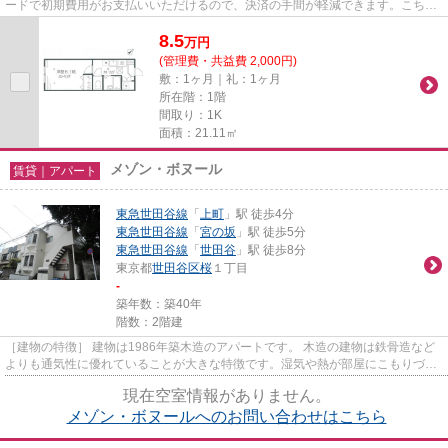
ードで初期費用がお支払いいただけるので、決済の手間が軽減できます。こちら
の物件はマンションです。2つ...
8.5
万
円
(管理費・共益費 2,000円)
敷：1ヶ月｜礼：1ヶ月
所在階：1階
間取り：1K
面積：21.11㎡
メゾン・ボヌール
賃貸｜アパート
東急世田谷線
「
上町
」駅 徒歩4分
東急世田谷線
「
宮の坂
」駅 徒歩5分
東急世田谷線
「
世田谷
」駅 徒歩8分
東京都
世田谷区
桜
１丁目
-
築年数：築40年
階数：2階建
［建物の特徴］ 建物は1986年築木造のアパートです。 木造の建物は鉄骨造など
よりも通気性に優れていることが大きな特徴です。湿気や熱が部屋にこもりづら
いので、部屋の中と外の温度...
現在空室情報がありません。
メゾン・ボヌールへのお問い合わせはこちら