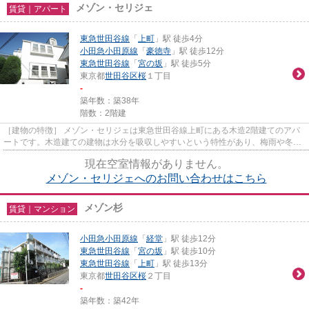
メゾン・セリジェ
賃貸｜アパート
東急世田谷線
「
上町
」駅 徒歩4分
小田急小田原線
「
豪徳寺
」駅 徒歩12分
東急世田谷線
「
宮の坂
」駅 徒歩5分
東京都
世田谷区
桜
１丁目
-
築年数：築38年
階数：2階建
［建物の特徴］ メゾン・セリジェは東急世田谷線上町にある木造2階建てのアパ
ートです。木造建ての建物は水分を吸収しやすいという特性があり、梅雨や冬の
時期でも結露が発生しにくい...
現在空室情報がありません。
メゾン・セリジェへのお問い合わせはこちら
メゾン杉
賃貸｜マンション
小田急小田原線
「
経堂
」駅 徒歩12分
東急世田谷線
「
宮の坂
」駅 徒歩10分
東急世田谷線
「
上町
」駅 徒歩13分
東京都
世田谷区
桜
２丁目
-
築年数：築42年