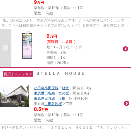
9
万円
築年数：築10年 ｜募集中：
1室
階数：3階建
周辺に駅が二つあり、交通の利便性が高いです。こちらの物件はマンションで
す。こちらは初期費用をカードでお支払いいただける物件です。通勤前にも簡単
にごみを捨てることができる敷...
9
万
円
(管理費・共益費 -)
敷：1ヶ月｜礼：1ヶ月
所在階：2階
間取り：1K
面積：26.25㎡
ＳＴＥＬＬＡ ＨＯＵＳＥ
賃貸｜マンション
小田急小田原線
「
経堂
」駅 徒歩13分
東急世田谷線
「
宮の坂
」駅 徒歩9分
東急世田谷線
「
上町
」駅 徒歩10分
東京都
世田谷区
桜
２丁目
8.5
万円
築年数：築19年 ｜募集中：
1室
階数：3階建
ぜひ一度見ていただきたい、「ＳＴＥＬＬＡ ＨＯＵＳＥ」です。クレジットカ