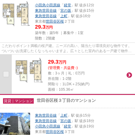
小田急小田原線
「
経堂
」駅 徒歩12分
東急世田谷線
「
宮の坂
」駅 徒歩15分
東急世田谷線
「
上町
」駅 徒歩16分
東京都
世田谷区
桜
２丁目
29.3
万円
築年数：築5年 ｜募集中：
1室
階数：2階建
こだわりポイント満載の桜戸建。ニーズの高い、陽当たり環境良好な物件です。
ついついお洗濯したくなっちゃいますよ。広々とした室内のある一戸建て物件は
こちらです。駅まで徒歩12分...
29.3
万
円
(管理費・共益費 -)
敷：3ヶ月｜礼：0万円
所在階：1-2階
間取り：1LDK＋2S(納戸)
面積：105.36㎡
世田谷区桜３丁目のマンション
賃貸｜マンション
東急世田谷線
「
上町
」駅 徒歩15分
東急世田谷線
「
宮の坂
」駅 徒歩18分
小田急小田原線
「
経堂
」駅 徒歩19分
東京都
世田谷区
桜
３丁目