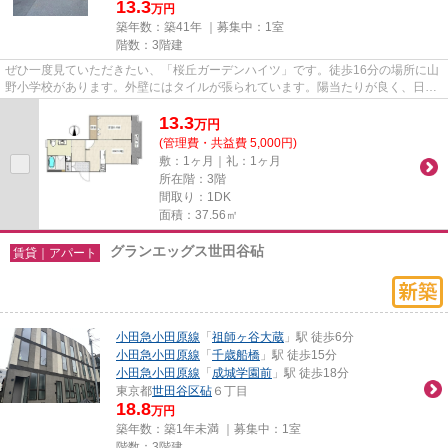
13.3
万円
築年数：築41年 ｜募集中：
1室
階数：3階建
ぜひ一度見ていただきたい、「桜丘ガーデンハイツ」です。徒歩16分の場所に山
野小学校があります。外壁にはタイルが張られています。陽当たりが良く、日中
は電気代が節約出来ますので...
13.3
万
円
(管理費・共益費 5,000円)
敷：1ヶ月｜礼：1ヶ月
所在階：3階
間取り：1DK
面積：37.56㎡
グランエッグス世田谷砧
賃貸｜アパート
小田急小田原線
「
祖師ヶ谷大蔵
」駅 徒歩6分
小田急小田原線
「
千歳船橋
」駅 徒歩15分
小田急小田原線
「
成城学園前
」駅 徒歩18分
東京都
世田谷区
砧
６丁目
18.8
万円
築年数：築1年未満 ｜募集中：
1室
階数：3階建