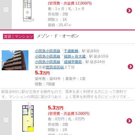
(管理費・共益費 12,000円)
敷：1ヶ月｜礼：1ヶ月
所在階：2階
間取り：1K
面積：25.47㎡
メゾン・ド・オーポン
賃貸｜マンション
小田急小田原線
「
千歳船橋
」駅 徒歩8分
小田急小田原線
「
祖師ヶ谷大蔵
」駅 徒歩10分
小田急小田原線
「
成城学園前
」駅 徒歩24分
東京都
世田谷区
砧
２丁目
5.3
万円
築年数：築43年 ｜募集中：
1室
階数：7階建
駅徒歩8分に駅が立地する物件なので、電車を多く利用する方にとって便利で
す。マンションの周辺に駅が2つあり、よく電車を利用する方にピッタリです。
エレベーターがある物件です。こ...
5.3
万
円
(管理費・共益費 5,000円)
敷：0万円｜礼：0万円
所在階：2階
間取り：1R