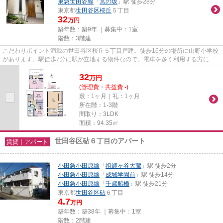
東急世田谷線
「
宮の坂
」駅 徒歩28分
東京都
世田谷区
桜丘
５丁目
32
万円
築年数：築9年 ｜募集中：
1室
階数：3階建
こだわりポイント満載の世田谷区桜丘５丁目戸建。徒歩16分の場所に山野小学校
があります。駅徒歩7分に駅が立地する物件なので、電車を多く利用する方にと
って便利です。多方面にアクセ...
32
万
円
(管理費・共益費 -)
敷：1ヶ月｜礼：1ヶ月
所在階：1-3階
間取り：3LDK
面積：94.35㎡
世田谷区砧６丁目のアパート
賃貸｜アパート
小田急小田原線
「
祖師ヶ谷大蔵
」駅 徒歩2分
小田急小田原線
「
成城学園前
」駅 徒歩14分
小田急小田原線
「
千歳船橋
」駅 徒歩21分
東京都
世田谷区
砧
６丁目
4.7
万円
築年数：築38年 ｜募集中：
1室
階数：2階建