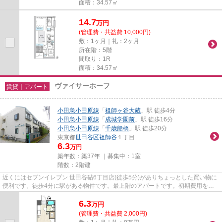
面積：34.57㎡
14.7
万
円
(管理費・共益費 10,000円)
敷：1ヶ月｜礼：2ヶ月
所在階：5階
間取り：1R
面積：34.57㎡
ヴァイサーホーフ
賃貸｜アパート
小田急小田原線
「
祖師ヶ谷大蔵
」駅 徒歩4分
小田急小田原線
「
成城学園前
」駅 徒歩16分
小田急小田原線
「
千歳船橋
」駅 徒歩20分
東京都
世田谷区
祖師谷
１丁目
6.3
万円
築年数：築37年 ｜募集中：
1室
階数：2階建
近くにはセブンイレブン 世田谷砧6丁目店(徒歩5分)がありちょっとした買い物に
便利です。徒歩4分に駅がある物件です。最上階のアパートです。初期費用をカ
ードでお支払いいただけるの...
6.3
万
円
(管理費・共益費 2,000円)