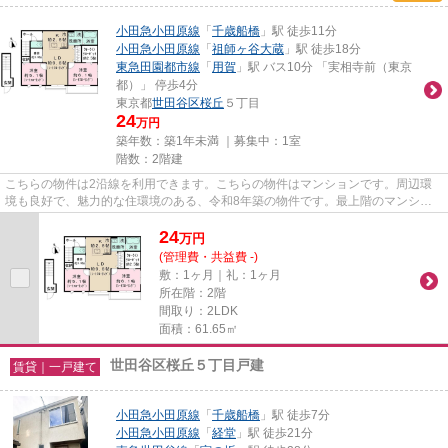
小田急小田原線
「
千歳船橋
」駅 徒歩11分
小田急小田原線
「
祖師ヶ谷大蔵
」駅 徒歩18分
東急田園都市線
「
用賀
」駅 バス10分 「実相寺前（東京
都）」 停歩4分
東京都
世田谷区
桜丘
５丁目
24
万円
築年数：築1年未満 ｜募集中：
1室
階数：2階建
こちらの物件は2沿線を利用できます。こちらの物件はマンションです。周辺環
境も良好で、魅力的な住環境のある、令和8年築の物件です。最上階のマンショ
ンです。当社スタッフが地域の...
24
万
円
(管理費・共益費 -)
敷：1ヶ月｜礼：1ヶ月
所在階：2階
間取り：2LDK
面積：61.65㎡
世田谷区桜丘５丁目戸建
賃貸｜一戸建て
小田急小田原線
「
千歳船橋
」駅 徒歩7分
小田急小田原線
「
経堂
」駅 徒歩21分