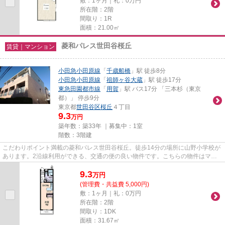
敷：1ヶ月｜礼：0万円
所在階：2階
間取り：1R
面積：21.00㎡
菱和パレス世田谷桜丘
賃貸｜マンション
小田急小田原線
「
千歳船橋
」駅 徒歩8分
小田急小田原線
「
祖師ヶ谷大蔵
」駅 徒歩17分
東急田園都市線
「
用賀
」駅 バス17分 「三本杉（東京
都）」 停歩9分
東京都
世田谷区
桜丘
４丁目
9.3
万円
築年数：築33年 ｜募集中：
1室
階数：3階建
こだわりポイント満載の菱和パレス世田谷桜丘。徒歩14分の場所に山野小学校が
あります。2沿線利用ができる、交通の便の良い物件です。こちらの物件はマン
ションです。世田谷区エリアと...
9.3
万
円
(管理費・共益費 5,000円)
敷：1ヶ月｜礼：0万円
所在階：2階
間取り：1DK
面積：31.67㎡