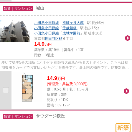
城山
賃貸｜マンション
小田急小田原線
「
祖師ヶ谷大蔵
」駅 徒歩3分
小田急小田原線
「
千歳船橋
」駅 徒歩15分
小田急小田原線
「
成城学園前
」駅 徒歩16分
東京都
世田谷区
砧
６丁目
14.9
万円
築年数：築19年 ｜募集中：
1室
階数：3階建
歩いて徒歩5分の場所にオオゼキ 祖師谷大蔵店があるのもポイント。こちらは初
期費用をカードでお支払いいただける物件です。最上階の物件です。防犯対策も
バッチリなマンションタイプ...
14.9
万
円
(管理費・共益費 3,000円)
敷：0.5ヶ月｜礼：1.5ヶ月
所在階：3階
間取り：1DK
面積：39.12㎡
サウダージ桜丘
賃貸｜マンション