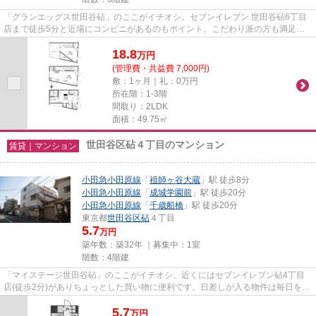
「グランエッグス世田谷砧」のここがイチオシ。セブンイレブン 世田谷砧6丁目
店まで徒歩5分と近場にコンビニがあるのもポイント。こだわり派の方も満足度
の高いデザイナーズアパートで...
18.8
万
円
(管理費・共益費 7,000円)
敷：1ヶ月｜礼：0万円
所在階：1-3階
間取り：2LDK
面積：49.75㎡
世田谷区砧４丁目のマンション
賃貸｜マンション
小田急小田原線
「
祖師ヶ谷大蔵
」駅 徒歩8分
小田急小田原線
「
成城学園前
」駅 徒歩20分
小田急小田原線
「
千歳船橋
」駅 徒歩20分
東京都
世田谷区
砧
４丁目
5.7
万円
築年数：築32年 ｜募集中：
1室
階数：4階建
「マイステージ世田谷砧」のここがイチオシ。近くにはセブンイレブン砧4丁目
店(徒歩2分)がありちょっとした買い物に便利です。日差しが入る物件は毎日を快
適に過ごす事ができるマンシ...
5.7
万
円