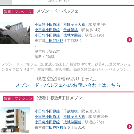
面積：14.90㎡
メゾン・ド・パルフェ
賃貸｜マンション
小田急小田原線
「
祖師ヶ谷大蔵
」駅 徒歩7分
小田急小田原線
「
千歳船橋
」駅 徒歩14分
小田急小田原線
「
成城学園前
」駅 徒歩19分
東京都
世田谷区
砧
４丁目28-6
-
築年数：築22年
階数：2階建
メゾン・ド・パルフェは旭化成が施工した賃貸物件です。鉄骨ALC造のマンショ
ンタイプになります。耐震性能、耐火性能、高耐久性に優れたへーベルメゾンの
建物です。断熱性にも優れ、暑...
現在空室情報がありません。
メゾン・ド・パルフェへのお問い合わせはこちら
(仮称）桜丘5丁目メゾン
賃貸｜マンション
小田急小田原線
「
千歳船橋
」駅 徒歩10分
小田急小田原線
「
祖師ヶ谷大蔵
」駅 徒歩16分
小田急小田原線
「
成城学園前
」駅 徒歩26分
東京都
世田谷区
桜丘
５丁目31-6
-