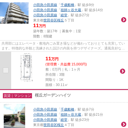
小田急小田原線
「
千歳船橋
」駅 徒歩9分
小田急小田原線
「
祖師ヶ谷大蔵
」駅 徒歩14分
小田急小田原線
「
経堂
」駅 徒歩27分
東京都
世田谷区
桜丘
５丁目
11
万円
築年数：築17年 ｜募集中：
1室
階数：8階建
共用部にはエレベータ・敷地内ごみ置き場などが備わっておりとても充実してい
ます。特徴的な外観と洗練された設計の内装を持つデザイナーズ。通風良好な物
件は洗濯物も乾きやすくなっ...
11
万
円
(管理費・共益費 15,000円)
敷：0万円｜礼：1ヶ月
所在階：3階
間取り：1K
面積：30.11㎡
桜丘ガーデンハイツ
賃貸｜マンション
小田急小田原線
「
千歳船橋
」駅 徒歩7分
小田急小田原線
「
祖師ヶ谷大蔵
」駅 徒歩21分
小田急小田原線
「
経堂
」駅 徒歩23分
東京都
世田谷区
桜丘
４丁目