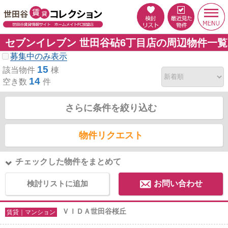
セブンイレブン 世田谷砧6丁目店の周辺物件一覧
募集中のみ表示
15
該当物件
棟
14
空き数
件
さらに条件を絞り込む
物件リクエスト
チェックした物件をまとめて
検討リストに追加
お問い合わせ
ＶＩＤＡ世田谷桜丘
賃貸｜マンション