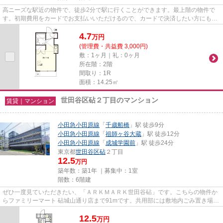
高ニーズな駅近の物件で、徒歩2分で駅に行くことができます。最上階の物件で
す。初期費用をカードでお支払いいただけるので、カードで決済したい方にもお
すすめです。ご利用できる駅は...
4.7
万
円
(管理費・共益費 3,000円)
敷：1ヶ月｜礼：0ヶ月
所在階：2階
間取り：1R
面積：14.25㎡
世田谷区砧２丁目のマンション
賃貸｜マンション
小田急小田原線
「
千歳船橋
」駅 徒歩9分
小田急小田原線
「
祖師ヶ谷大蔵
」駅 徒歩12分
小田急小田原線
「
成城学園前
」駅 徒歩24分
東京都
世田谷区
砧
２丁目
12.5
万円
築年数：築1年 ｜募集中：
1室
階数：6階建
ぜひ一度見ていただきたい、「ＡＲＫＭＡＲＫ世田谷砧」です。こちらの物件か
らファミリーマート 砧城山通り店まで91mです。共用部には敷地内ごみ置き場・
エレベータなどが備わってお...
12.5
万
円