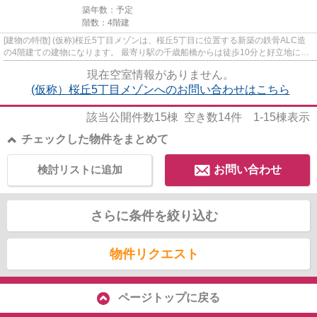
築年数：予定
階数：4階建
[建物の特徴] (仮称)桜丘5丁目メゾンは、桜丘5丁目に位置する新築の鉄骨ALC造
の4階建ての建物になります。 最寄り駅の千歳船橋からは徒歩10分と好立地に位
置しております。 また、人気...
現在空室情報がありません。
(仮称）桜丘5丁目メゾンへのお問い合わせはこちら
該当公開件数
15
棟 空き数
14
件
1-15
棟表示
チェックした物件をまとめて
検討リストに追加
お問い合わせ
さらに条件を絞り込む
物件リクエスト
ページトップに戻る