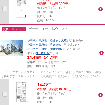
(管理費・共益費 5,000円)
敷：0万円｜礼：1ヶ月
所在階：1階
間取り：1R
面積：16.47㎡
ガーデニエール砧ウエスト
賃貸｜マンション
小田急小田原線
「
祖師ヶ谷大蔵
」駅 徒歩9分
小田急小田原線
「
千歳船橋
」駅 徒歩12分
小田急小田原線
「
成城学園前
」駅 徒歩23分
東京都
世田谷区
砧
２丁目
14.4
14.7
万円～
万円
築年数：築13年 ｜募集中：
2室
階数：10階建 地下1階
「ガーデニエール砧ウエスト」のここがイチオシ。徒歩5分の場所に山野小学校
があります。クレジットカードで初期費用がお支払いいただけるので、決済の手
間が軽減できます。通勤やお出...
14.4
万
円
(管理費・共益費 10,000円)
敷：1ヶ月｜礼：2ヶ月
所在階：4階
間取り：1R