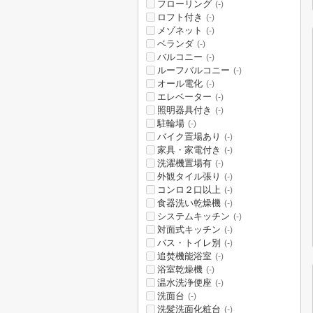
フローリング
(-)
ロフト付き
(-)
メゾネット
(-)
ベランダ
(-)
バルコニー
(-)
ルーフバルコニー
(-)
オール電化
(-)
エレベーター
(-)
照明器具付き
(-)
駐輪場
(-)
バイク置場あり
(-)
家具・家電付き
(-)
洗濯機置場有
(-)
外観タイル張り
(-)
コンロ２口以上
(-)
食器洗い乾燥機
(-)
システムキッチン
(-)
対面式キッチン
(-)
バス・トイレ別
(-)
追焚機能浴室
(-)
浴室乾燥機
(-)
温水洗浄便座
(-)
洗面台
(-)
洗髪洗面化粧台
(-)