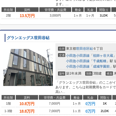
ます。...
所在階
賃料
管理費・共益費
敷金
礼金
間取り
13.5
万円
2階
3,000円
1ヶ月
1ヶ月
1LDK
5
グランエッグス世田谷砧
東京都
世田谷区
砧
６丁目
住所
交通
小田急小田原線
「
祖師ヶ谷大蔵
」
小田急小田原線
「
千歳船橋
」駅 
小田急小田原線
「
成城学園前
」駅
築1年未満
3階建
築年
階数
構造
「グランエッグス世田谷砧」のここがイ
あります。こちらは初期費用をカードで
高い...
所在階
賃料
管理費・共益費
敷金
礼金
間取り
10.8
万円
0万円
1階
7,000円
1ヶ月
1K
18.8
万円
0万円
1-3階
7,000円
1ヶ月
2LDK