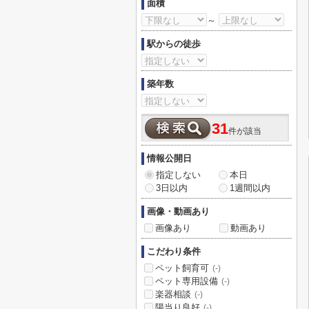
面積
～
駅からの徒歩
築年数
31
件が該当
情報公開日
指定しない
本日
3日以内
1週間以内
画像・動画あり
画像あり
動画あり
こだわり条件
ペット飼育可
(-)
ペット専用設備
(-)
楽器相談
(-)
陽当り良好
(-)