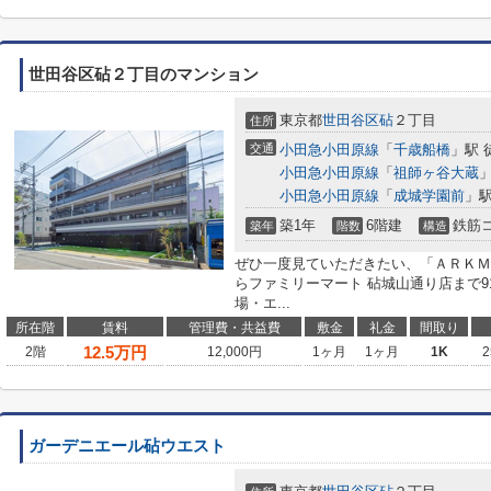
世田谷区砧２丁目のマンション
東京都
世田谷区
砧
２丁目
住所
交通
小田急小田原線
「
千歳船橋
」駅 
小田急小田原線
「
祖師ヶ谷大蔵
」
小田急小田原線
「
成城学園前
」駅
築1年
6階建
鉄筋
築年
階数
構造
ぜひ一度見ていただきたい、「ＡＲＫＭ
らファミリーマート 砧城山通り店まで
場・エ...
所在階
賃料
管理費・共益費
敷金
礼金
間取り
12.5
万円
2階
12,000円
1ヶ月
1ヶ月
1K
2
ガーデニエール砧ウエスト