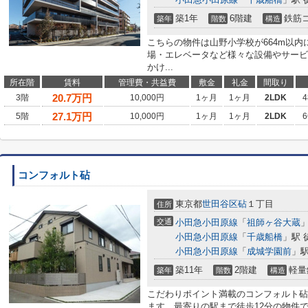
築1年
6階建
鉄筋
築年
階数
構造
こちらの物件は山野小学校が664m以
場・エレベータなど様々な設備やサービ
かけ...
所在階
賃料
管理費・共益費
敷金
礼金
間取り
20.7
万円
3階
10,000円
1ヶ月
1ヶ月
2LDK
4
27.1
万円
5階
10,000円
1ヶ月
1ヶ月
2LDK
6
コンフォルト砧
東京都
世田谷区
砧
１丁目
住所
交通
小田急小田原線
「
祖師ヶ谷大蔵
」
小田急小田原線
「
千歳船橋
」駅 
小田急小田原線
「
成城学園前
」駅
築11年
2階建
軽量
築年
階数
構造
こだわりポイント満載のコンフォルト砧
ます。最寄りの駅まで徒歩12分の物件