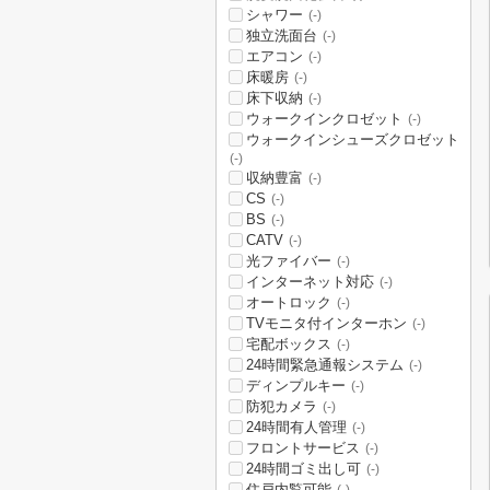
シャワー
(-)
独立洗面台
(-)
エアコン
(-)
床暖房
(-)
床下収納
(-)
ウォークインクロゼット
(-)
ウォークインシューズクロゼット
(-)
収納豊富
(-)
CS
(-)
BS
(-)
CATV
(-)
光ファイバー
(-)
インターネット対応
(-)
オートロック
(-)
TVモニタ付インターホン
(-)
宅配ボックス
(-)
24時間緊急通報システム
(-)
ディンプルキー
(-)
防犯カメラ
(-)
24時間有人管理
(-)
フロントサービス
(-)
24時間ゴミ出し可
(-)
住戸内覧可能