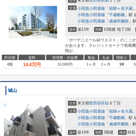
東京都
世田谷区
砧
２丁目
住所
交通
小田急小田原線
「
祖師ヶ谷大蔵
」
小田急小田原線
「
千歳船橋
」駅 
小田急小田原線
「
成城学園前
」駅
築13年
10階建 地下1階
築年
階数
「ガーデニエール砧ウエスト」のここが
があります。クレジットカードで初期費
間が...
所在階
賃料
管理費・共益費
敷金
礼金
間取り
14.4
万円
4階
10,000円
1ヶ月
2ヶ月
1R
3
城山
東京都
世田谷区
砧
６丁目
住所
交通
小田急小田原線
「
祖師ヶ谷大蔵
」
小田急小田原線
「
千歳船橋
」駅 
小田急小田原線
「
成城学園前
」駅
築19年
3階建
鉄筋
築年
階数
構造