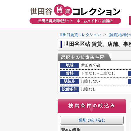
世田谷賃貸コレクション
>
(賃貸)地域
世田谷区砧 賃貸、店舗、事
地域
世田谷区砧
賃料
下限なし～上限なし
駅徒歩
指定しない
設備条件
指定なし
種別で絞り込む
現在の種別