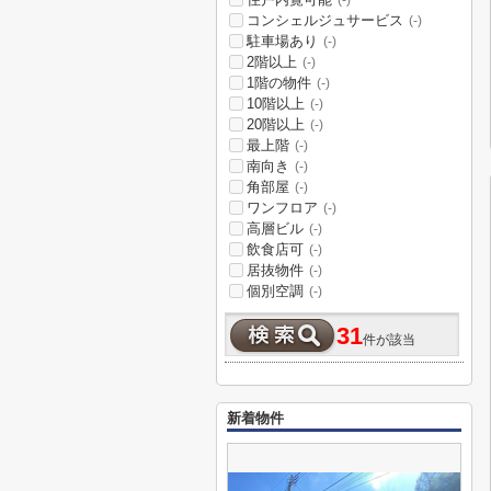
(-)
コンシェルジュサービス
(-)
駐車場あり
(-)
2階以上
(-)
1階の物件
(-)
10階以上
(-)
20階以上
(-)
最上階
(-)
南向き
(-)
角部屋
(-)
ワンフロア
(-)
高層ビル
(-)
飲食店可
(-)
居抜物件
(-)
個別空調
(-)
31
件が該当
新着物件