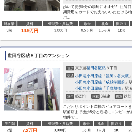
歩いて徒歩5分の場所にオオゼキ 祖師
期費用をカードでお支払いいただける物
バ...
所在階
賃料
管理費・共益費
敷金
礼金
間取り
14.9
万円
3階
3,000円
0.5ヶ月
1.5ヶ月
1DK
世田谷区砧８丁目のマンション
東京都
世田谷区
砧
８丁目
住所
交通
小田急小田原線
「
祖師ヶ谷大蔵
」
小田急小田原線
「
成城学園前
」駅
小田急小田原線
「
千歳船橋
」駅 
築23年
3階建
鉄筋
築年
階数
構造
こだわりポイント満載のピュアコートき
駅前店まで徒歩5分と近場にコンビニが
物件で...
所在階
賃料
管理費・共益費
敷金
礼金
間取り
7.2
万円
2階
3,000円
1ヶ月
1ヶ月
1K
2