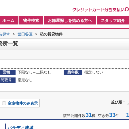
ホーム
物件検索
お部屋探しを始める方へ
スタッフ紹介
から探す
>
世田谷区
>
砧の賃貸物件
務所一覧
面積
下限なし～上限なし
築年数
指定しない
間取り
指定なし
並び順：
空室物件のみ表示
31
33
1-
該当公開件数
棟 空き数
件
パラディ成城