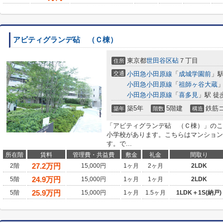
アビティグランデ砧 （Ｃ棟）
東京都
世田谷区
砧
７丁目
住所
交通
小田急小田原線
「
成城学園前
」駅
小田急小田原線
「
祖師ヶ谷大蔵
」
小田急小田原線
「
喜多見
」駅 徒
築5年
5階建
鉄筋
築年
階数
構造
「アビティグランデ砧 （Ｃ棟）」のこ
小学校があります。こちらはマンション
す。で...
所在階
賃料
管理費・共益費
敷金
礼金
間取り
27.2
万円
2階
15,000円
1ヶ月
2ヶ月
2LDK
24.9
万円
5階
15,000円
1ヶ月
1ヶ月
2LDK
25.9
万円
5階
15,000円
1ヶ月
1.5ヶ月
1LDK＋1S(納戸)