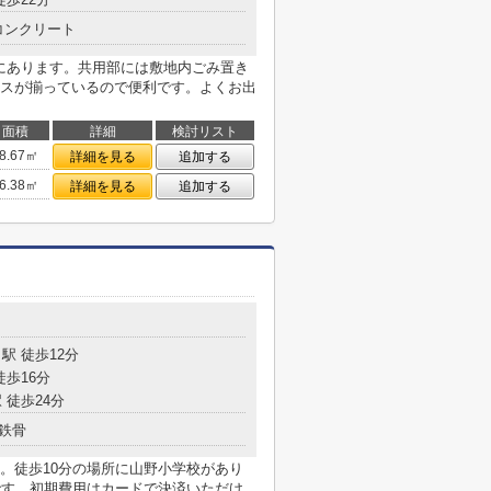
コンクリート
内にあります。共用部には敷地内ごみ置き
スが揃っているので便利です。よくお出
面積
詳細
検討リスト
8.67㎡
詳細を見る
追加する
6.38㎡
詳細を見る
追加する
駅 徒歩12分
徒歩16分
 徒歩24分
鉄骨
。徒歩10分の場所に山野小学校があり
です。初期費用はカードで決済いただけ