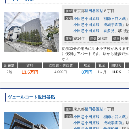
東京都
世田谷区
砧
８丁目
住所
交通
小田急小田原線
「
祖師ヶ谷大蔵
」
小田急小田原線
「
成城学園前
」駅
小田急小田原線
「
喜多見
」駅 徒
築14年
2階建
軽量
築年
階数
構造
徒歩13分の場所に明正小学校がありま
に便利なアパートです。駅から徒歩7分
オス...
所在階
賃料
管理費・共益費
敷金
礼金
間取り
13.5
万円
0万円
2階
4,000円
1ヶ月
1LDK
ヴェールコート世田谷砧
東京都
世田谷区
砧
３丁目
住所
交通
小田急小田原線
「
祖師ヶ谷大蔵
」
小田急小田原線
「
成城学園前
」駅
小田急小田原線
「
千歳船橋
」駅 