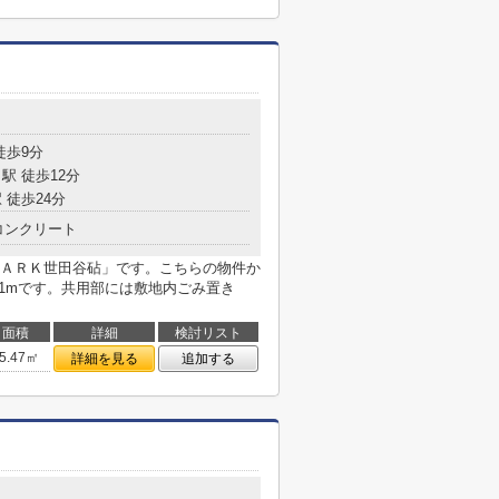
徒歩9分
駅 徒歩12分
 徒歩24分
コンクリート
ＡＲＫ世田谷砧」です。こちらの物件か
91mです。共用部には敷地内ごみ置き
面積
詳細
検討リスト
5.47㎡
詳細を見る
追加する