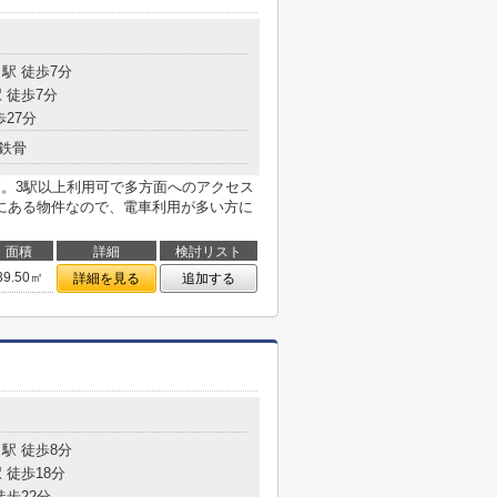
駅 徒歩7分
 徒歩7分
歩27分
鉄骨
す。3駅以上利用可で多方面へのアクセス
にある物件なので、電車利用が多い方に
面積
詳細
検討リスト
39.50㎡
詳細を見る
追加する
駅 徒歩8分
 徒歩18分
徒歩22分