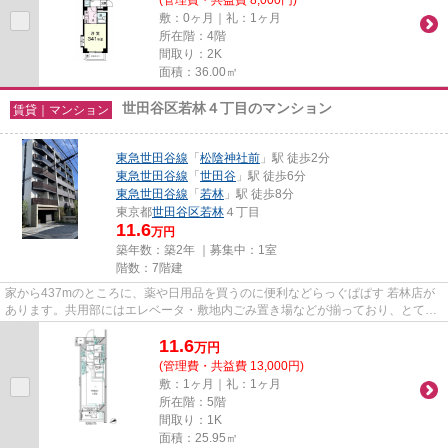
敷：0ヶ月｜礼：1ヶ月
所在階：4階
間取り：2K
面積：36.00㎡
世田谷区若林４丁目のマンション
賃貸｜マンション
東急世田谷線
「
松陰神社前
」駅 徒歩2分
東急世田谷線
「
世田谷
」駅 徒歩6分
東急世田谷線
「
若林
」駅 徒歩8分
東京都
世田谷区
若林
４丁目
11.6
万円
築年数：築2年 ｜募集中：
1室
階数：7階建
家から437mのところに、薬や日用品を買うのに便利などらっぐぱぱす 若林店が
あります。共用部にはエレベータ・敷地内ごみ置き場などが揃っており、とても
充実しています。徒歩2分で駅...
11.6
万
円
(管理費・共益費 13,000円)
敷：1ヶ月｜礼：1ヶ月
所在階：5階
間取り：1K
面積：25.95㎡