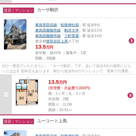
カーサ駒沢
賃貸｜マンション
東急世田谷線
「
松陰神社前
」駅 徒歩8分
東急田園都市線
「
駒沢大学
」駅 徒歩12分
東急田園都市線
「
三軒茶屋
」駅 徒歩14分
東京都
世田谷区
上馬
５丁目
13.5
万円
築年数：築42年 ｜募集中：
1室
階数：3階建
ぜひ一度見ていただきたい、「カーサ駒沢」です。歩いて徒歩4分の場所にどら
っぐぱぱす 若林店もあります。駅から徒歩8分のマンションで、電車での通勤に
も便利な立地です。こちらのマ...
13.5
万
円
(管理費・共益費 5,000円)
敷：1ヶ月｜礼：1ヶ月
所在階：2階
間取り：1LDK
面積：33.91㎡
ユーコート上馬
賃貸｜マンション
東急世田谷線
「
松陰神社前
」駅 徒歩5分