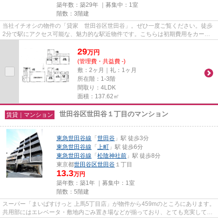
築年数：築29年 ｜募集中：
1室
階数：3階建
当社イチオシの物件の「貸家 世田谷区世田谷」。ぜひ一度ご覧ください。徒歩
2分で駅にアクセス可能な、魅力的な駅近物件です。こちらは初期費用をカード
でお支払いいただける物件です...
29
万
円
(管理費・共益費 -)
敷：2ヶ月｜礼：1ヶ月
所在階：1-3階
間取り：4LDK
面積：137.62㎡
世田谷区世田谷１丁目のマンション
賃貸｜マンション
東急世田谷線
「
世田谷
」駅 徒歩3分
東急世田谷線
「
上町
」駅 徒歩6分
東急世田谷線
「
松陰神社前
」駅 徒歩8分
東京都
世田谷区
世田谷
１丁目
13.3
万円
築年数：築1年 ｜募集中：
1室
階数：5階建
スーパー「まいばすけっと 上馬5丁目店」が物件から459mのところにあります。
共用部にはエレベータ・敷地内ごみ置き場などが揃っており、とても充実してい