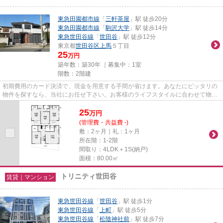
東急田園都市線
「
三軒茶屋
」駅 徒歩20分
東急田園都市線
「
駒沢大学
」駅 徒歩14分
東急世田谷線
「
世田谷
」駅 徒歩12分
東京都
世田谷区
上馬
５丁目
25
万円
築年数：築30年 ｜募集中：
1室
階数：2階建
初期費用のカード決済で、現金を用意する手間が省けます。あなたにピッタリの
物件を探すなら、当社にお任せ下さい。お客様のライフスタイルに合わせて物件
のご紹介をいたしますので、...
25
万
円
(管理費・共益費 -)
敷：2ヶ月｜礼：1ヶ月
所在階：1-2階
間取り：4LDK＋1S(納戸)
面積：80.00㎡
トリニティ世田谷
賃貸｜マンション
東急世田谷線
「
世田谷
」駅 徒歩1分
東急世田谷線
「
上町
」駅 徒歩5分
東急世田谷線
「
松陰神社前
」駅 徒歩7分