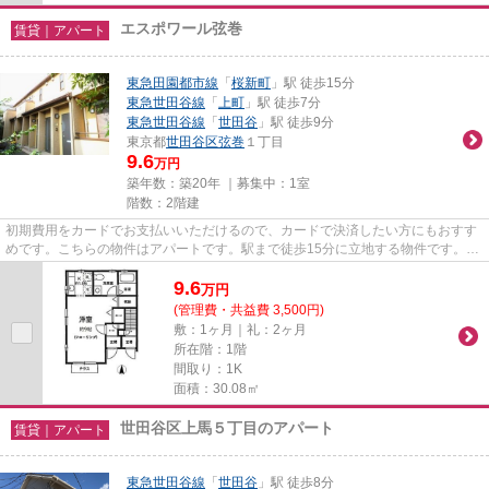
エスポワール弦巻
賃貸｜アパート
東急田園都市線
「
桜新町
」駅 徒歩15分
東急世田谷線
「
上町
」駅 徒歩7分
東急世田谷線
「
世田谷
」駅 徒歩9分
東京都
世田谷区
弦巻
１丁目
9.6
万円
築年数：築20年 ｜募集中：
1室
階数：2階建
初期費用をカードでお支払いいただけるので、カードで決済したい方にもおすす
めです。こちらの物件はアパートです。駅まで徒歩15分に立地する物件です。陽
当たりがよく、洗濯物がよく...
9.6
万
円
(管理費・共益費 3,500円)
敷：1ヶ月｜礼：2ヶ月
所在階：1階
間取り：1K
面積：30.08㎡
世田谷区上馬５丁目のアパート
賃貸｜アパート
東急世田谷線
「
世田谷
」駅 徒歩8分