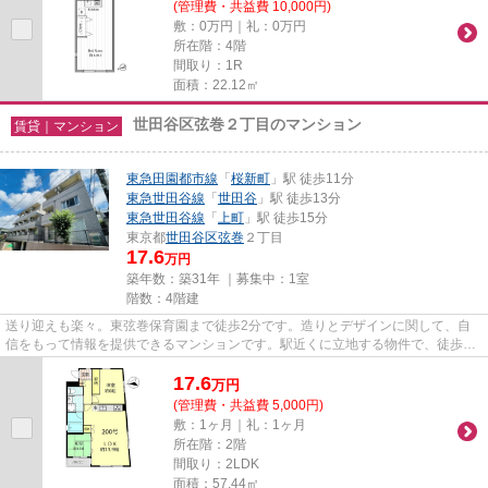
(管理費・共益費 10,000円)
敷：0万円｜礼：0万円
所在階：4階
間取り：1R
面積：22.12㎡
世田谷区弦巻２丁目のマンション
賃貸｜マンション
東急田園都市線
「
桜新町
」駅 徒歩11分
東急世田谷線
「
世田谷
」駅 徒歩13分
東急世田谷線
「
上町
」駅 徒歩15分
東京都
世田谷区
弦巻
２丁目
17.6
万円
築年数：築31年 ｜募集中：
1室
階数：4階建
送り迎えも楽々。東弦巻保育園まで徒歩2分です。造りとデザインに関して、自
信をもって情報を提供できるマンションです。駅近くに立地する物件で、徒歩11
分程でアクセスできます。共用...
17.6
万
円
(管理費・共益費 5,000円)
敷：1ヶ月｜礼：1ヶ月
所在階：2階
間取り：2LDK
面積：57.44㎡