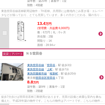
築年数：築20年 ｜募集中：
1室
階数：4階建
東急世田谷線若林駅周辺物件：TH若林。共用部には敷地内ごみ置き場・エレベー
タなどが揃っており、とても充実しています。多くの方がこだわる、陽の当りが
良好で快適な物件です。雨風...
13.4
万
円
(管理費・共益費 6,000円)
敷：6万円｜礼：0ヶ月
所在階：2階
間取り：1K
面積：28.94㎡
ＮＳ世田谷
賃貸｜アパート
東急世田谷線
「
世田谷
」駅 徒歩3分
東急世田谷線
「
上町
」駅 徒歩7分
東急田園都市線
「
桜新町
」駅 徒歩20分
東京都
世田谷区
世田谷
１丁目
8.8
万円
築年数：築9年 ｜募集中：
1室
階数：2階建
徒歩7分歩けば世田谷若林三郵便局があります。充実の設備と綺麗な室内を兼ね
備えた、平成28年築の物件です。こちらの物件はアパートです。こちらの物件で
は初期費用をカードでお支払い...