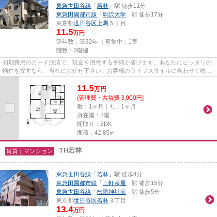
東急世田谷線
「
若林
」駅 徒歩11分
東急田園都市線
「
駒沢大学
」駅 徒歩17分
東京都
世田谷区
上馬
５丁目
11.5
万円
築年数：築32年 ｜募集中：
1室
階数：2階建
初期費用のカード決済で、現金を用意する手間が省けます。あなたにピッタリの
物件を探すなら、当社にお任せ下さい。お客様のライフスタイルに合わせて物件
のご紹介をいたしますので、...
11.5
万
円
(管理費・共益費 3,000円)
敷：1ヶ月｜礼：1ヶ月
所在階：2階
間取り：2DK
面積：42.85㎡
TH若林
賃貸｜マンション
東急世田谷線
「
若林
」駅 徒歩4分
東急田園都市線
「
三軒茶屋
」駅 徒歩15分
東急世田谷線
「
松陰神社前
」駅 徒歩5分
東京都
世田谷区
若林
３丁目
13.4
万円