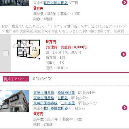
東京都
世田谷区
世田谷
３丁目
9
万円
築年数：築3年 ｜募集中：
1室
階数：4階建
ぜひ一度見ていただきたい、「トリニティ世田谷」です。近くにはセブンイレブ
ン 世田谷中央病院前店(徒歩6分)がありちょっとした買い物に便利です。初期費用
はカードで決済いただけま...
9
万
円
(管理費・共益費 10,000円)
敷：1ヶ月｜礼：0万円
所在階：1階
間取り：1K
面積：18.01㎡
ミワハイツ
賃貸｜アパート
東急世田谷線
「
松陰神社前
」駅 徒歩1分
東急世田谷線
「
世田谷
」駅 徒歩7分
東急田園都市線
「
三軒茶屋
」駅 徒歩20分
東京都
世田谷区
世田谷
４丁目3-22
6
万円
築年数：築38年 ｜募集中：
1室
階数：2階建