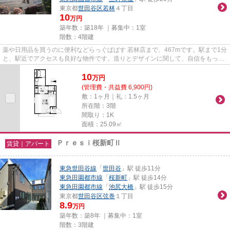
東京都
世田谷区
若林
４丁目
10
万円
築年数：築18年 ｜募集中：
1室
階数：4階建
薬や日用品を買うのに便利などらっぐぱぱす 若林店まで、467mです。駅まで1分
と、駅近でアクセスも良好な物件です。造りとデザインに関して、自信をもって
情報を提供できるマンション...
10
万
円
(管理費・共益費 6,900円)
敷：1ヶ月｜礼：1.5ヶ月
所在階：3階
間取り：1K
面積：25.09㎡
Ｐｒｅｓｉ桜新町Ⅱ
賃貸｜アパート
東急世田谷線
「
世田谷
」駅 徒歩11分
東急田園都市線
「
桜新町
」駅 徒歩14分
東急田園都市線
「
池尻大橋
」駅 徒歩15分
東京都
世田谷区
弦巻
１丁目
8.9
万円
築年数：築8年 ｜募集中：
1室
階数：3階建