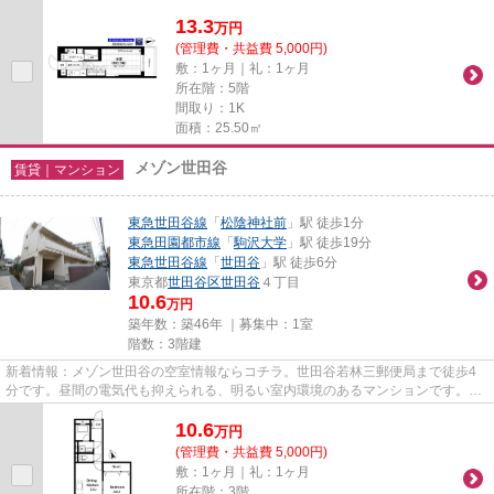
ます。外観タイル張りは、い...
13.3
万
円
(管理費・共益費 5,000円)
敷：1ヶ月｜礼：1ヶ月
所在階：5階
間取り：1K
面積：25.50㎡
メゾン世田谷
賃貸｜マンション
東急世田谷線
「
松陰神社前
」駅 徒歩1分
東急田園都市線
「
駒沢大学
」駅 徒歩19分
東急世田谷線
「
世田谷
」駅 徒歩6分
東京都
世田谷区
世田谷
４丁目
10.6
万円
築年数：築46年 ｜募集中：
1室
階数：3階建
新着情報：メゾン世田谷の空室情報ならコチラ。世田谷若林三郵便局まで徒歩4
分です。昼間の電気代も抑えられる、明るい室内環境のあるマンションです。高
ニーズな駅近の物件で、徒歩1...
10.6
万
円
(管理費・共益費 5,000円)
敷：1ヶ月｜礼：1ヶ月
所在階：3階