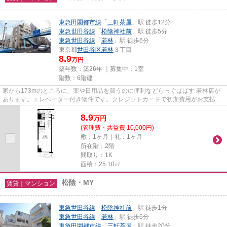
東急田園都市線
「
三軒茶屋
」駅 徒歩12分
東急世田谷線
「
松陰神社前
」駅 徒歩5分
東急世田谷線
「
若林
」駅 徒歩6分
東京都
世田谷区
若林
３丁目
8.9
万円
築年数：築26年 ｜募集中：
1室
階数：6階建
家から173mのところに、薬や日用品を買うのに便利などらっぐぱぱす 若林店が
あります。エレベーター付き物件です。クレジットカードで初期費用がお支払い
いただけるので、決済の手間が...
8.9
万
円
(管理費・共益費 10,000円)
敷：1ヶ月｜礼：1ヶ月
所在階：2階
間取り：1K
面積：25.10㎡
松陰・MY
賃貸｜マンション
東急世田谷線
「
松陰神社前
」駅 徒歩1分
東急世田谷線
「
若林
」駅 徒歩6分
東急田園都市線
「
三軒茶屋
」駅 徒歩20分