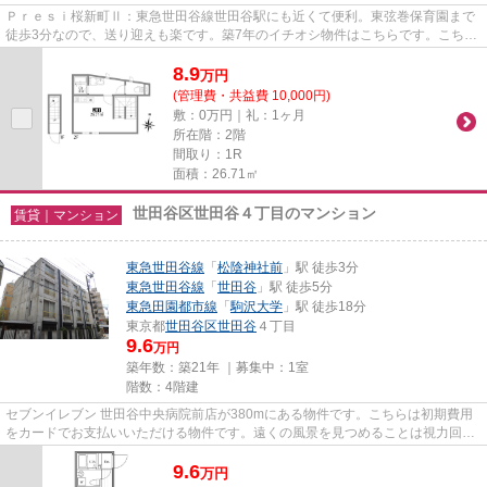
Ｐｒｅｓｉ桜新町Ⅱ：東急世田谷線世田谷駅にも近くて便利。東弦巻保育園まで
徒歩3分なので、送り迎えも楽です。築7年のイチオシ物件はこちらです。こちら
の物件はアパートです。気にな...
8.9
万
円
(管理費・共益費 10,000円)
敷：0万円｜礼：1ヶ月
所在階：2階
間取り：1R
面積：26.71㎡
世田谷区世田谷４丁目のマンション
賃貸｜マンション
東急世田谷線
「
松陰神社前
」駅 徒歩3分
東急世田谷線
「
世田谷
」駅 徒歩5分
東急田園都市線
「
駒沢大学
」駅 徒歩18分
東京都
世田谷区
世田谷
４丁目
9.6
万円
築年数：築21年 ｜募集中：
1室
階数：4階建
セブンイレブン 世田谷中央病院前店が380mにある物件です。こちらは初期費用
をカードでお支払いいただける物件です。遠くの風景を見つめることは視力回復
にも繋がりますので健康的にな...
9.6
万
円