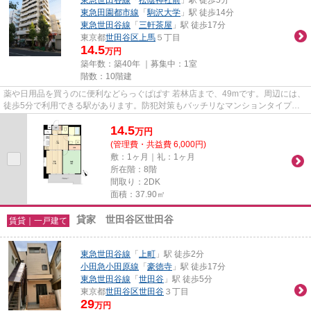
東急田園都市線
「
駒沢大学
」駅 徒歩14分
東急世田谷線
「
三軒茶屋
」駅 徒歩17分
東京都
世田谷区
上馬
５丁目
14.5
万円
築年数：築40年 ｜募集中：
1室
階数：10階建
薬や日用品を買うのに便利などらっぐぱぱす 若林店まで、49mです。周辺には、
徒歩5分で利用できる駅があります。防犯対策もバッチリなマンションタイプの
物件です。10階建ての物件です...
14.5
万
円
(管理費・共益費 6,000円)
敷：1ヶ月｜礼：1ヶ月
所在階：8階
間取り：2DK
面積：37.90㎡
貸家 世田谷区世田谷
賃貸｜一戸建て
東急世田谷線
「
上町
」駅 徒歩2分
小田急小田原線
「
豪徳寺
」駅 徒歩17分
東急世田谷線
「
世田谷
」駅 徒歩5分
東京都
世田谷区
世田谷
３丁目
29
万円