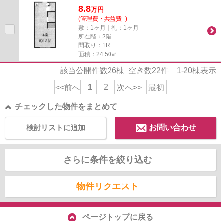
8.8
万
円
(管理費・共益費 -)
敷：1ヶ月｜礼：1ヶ月
所在階：2階
間取り：1R
面積：24.50㎡
該当公開件数
26
棟 空き数
22
件
1-20
棟表示
1
2
<<前へ
次へ>>
最初
チェックした物件をまとめて
検討リストに追加
お問い合わせ
さらに条件を絞り込む
物件リクエスト
ページトップに戻る