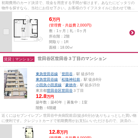
初期費用のカード決済で、現金を用意する手間が省けます。あなたにピッタリの
物件を探すなら、当社にお任せ下さい。お客様のライフスタイルに合わせて物件
のご紹介をいたしますので、...
6
万
円
(管理費・共益費 2,000円)
敷：1ヶ月｜礼：0ヶ月
所在階：2階
間取り：1R
面積：18.00㎡
世田谷区世田谷３丁目のマンション
賃貸｜マンション
東急世田谷線
「
世田谷
」駅 徒歩5分
東急世田谷線
「
松陰神社前
」駅 徒歩8分
小田急小田原線
「
豪徳寺
」駅 徒歩15分
東京都
世田谷区
世田谷
３丁目
12.8
万円
築年数：築40年 ｜募集中：
1室
階数：6階建
近くにはセブンイレブン 世田谷中央病院前店(徒歩6分)がありちょっとした買い物
に便利です。クレジットカードで初期費用がお支払いいただけるので、決済の手
間が軽減できます。陽当た...
12.8
万
円
(管理費・共益費 8,000円)