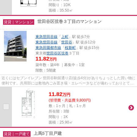
間取り：1DK
面積：35.50㎡
世田谷区弦巻３丁目のマンション
賃貸｜マンション
東急世田谷線
「
上町
」駅 徒歩7分
東急世田谷線
「
世田谷
」駅 徒歩12分
東急田園都市線
「
桜新町
」駅 徒歩15分
東京都
世田谷区
弦巻
３丁目
11.82
万円
築年数：築4年 ｜募集中：
1室
階数：5階建
近くにはセブンイレブン 世田谷駒留通り店(徒歩4分)がありちょっとした買い物に
便利です。共用部には敷地内ごみ置き場・エレベータなどが備わっておりとても
充実しています。タイルが...
11.82
万
円
(管理費・共益費 9,800円)
敷：1ヶ月｜礼：1ヶ月
所在階：3階
間取り：1K
面積：25.90㎡
上馬5丁目戸建
賃貸｜一戸建て