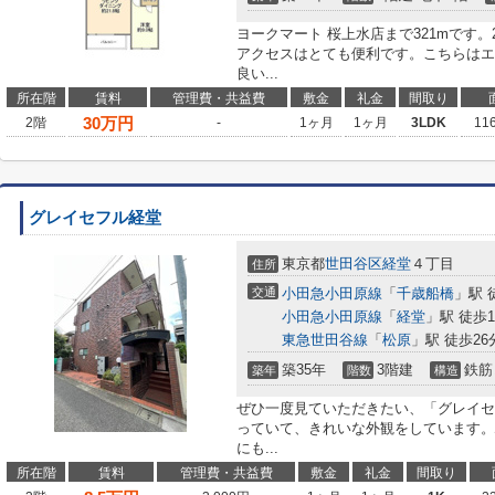
ヨークマート 桜上水店まで321mです
アクセスはとても便利です。こちらはエ
良い...
所在階
賃料
管理費・共益費
敷金
礼金
間取り
30
万円
2階
-
1ヶ月
1ヶ月
3LDK
11
グレイセフル経堂
東京都
世田谷区
経堂
４丁目
住所
交通
小田急小田原線
「
千歳船橋
」駅 
小田急小田原線
「
経堂
」駅 徒歩1
東急世田谷線
「
松原
」駅 徒歩26
築35年
3階建
鉄筋
築年
階数
構造
ぜひ一度見ていただきたい、「グレイセ
っていて、きれいな外観をしています。
にも...
所在階
賃料
管理費・共益費
敷金
礼金
間取り