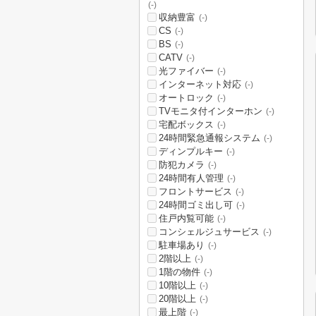
(-)
収納豊富
(-)
CS
(-)
BS
(-)
CATV
(-)
光ファイバー
(-)
インターネット対応
(-)
オートロック
(-)
TVモニタ付インターホン
(-)
宅配ボックス
(-)
24時間緊急通報システム
(-)
ディンプルキー
(-)
防犯カメラ
(-)
24時間有人管理
(-)
フロントサービス
(-)
24時間ゴミ出し可
(-)
住戸内覧可能
(-)
コンシェルジュサービス
(-)
駐車場あり
(-)
2階以上
(-)
1階の物件
(-)
10階以上
(-)
20階以上
(-)
最上階
(-)