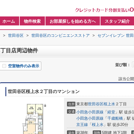
ホーム
物件検索
お部屋探しを始める方へ
スタッフ紹介
内
>
世田谷区
>
世田谷区のコンビニエンスストア
>
セブンイレブン 世田
3丁目店周辺物件
並び順：
空室物件のみ表示
該当公開
世田谷区桜上水２丁目のマンション
東京都
世田谷区
桜上水
２丁目
住所
交通
小田急小田原線
「
経堂
」駅 徒歩1
小田急小田原線
「
千歳船橋
」駅 
京王線
「
桜上水
」駅 徒歩20分
築38年
5階建 地下1階
築年
階数