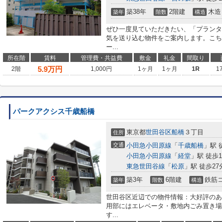
築38年
2階建
木造
築年
階数
構造
ぜひ一度見ていただきたい、「プランタ
気を送り込む物件をご案内します。こち
ー...
所在階
賃料
管理費・共益費
敷金
礼金
間取り
5.9
万円
2階
1,000円
1ヶ月
1ヶ月
1R
1
パークアクシス千歳船橋
東京都
世田谷区
船橋
３丁目
住所
交通
小田急小田原線
「
千歳船橋
」駅 
小田急小田原線
「
経堂
」駅 徒歩1
東急世田谷線
「
松原
」駅 徒歩27
築3年
6階建
鉄筋
築年
階数
構造
世田谷区近辺での物件情報：大好評のあ
用部にはエレベータ・敷地内ごみ置き場
す...