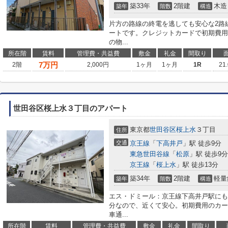
築33年
2階建
木造
築年
階数
構造
片方の路線の終電を逃しても安心な2路
ートです。クレジットカードで初期費用
の物...
所在階
賃料
管理費・共益費
敷金
礼金
間取り
7
万円
2階
2,000円
1ヶ月
1ヶ月
1R
21
世田谷区桜上水３丁目のアパート
東京都
世田谷区
桜上水
３丁目
住所
交通
京王線
「
下高井戸
」駅 徒歩9分
東急世田谷線
「
松原
」駅 徒歩9分
京王線
「
桜上水
」駅 徒歩13分
築34年
2階建
軽量
築年
階数
構造
エス・ドミール：京王線下高井戸駅にも
分なので、近くて安心。初期費用のカー
車通...
所在階
賃料
管理費・共益費
敷金
礼金
間取り