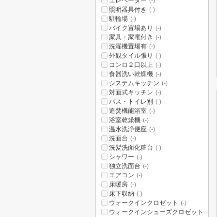
エレベーター
(-)
照明器具付き
(-)
駐輪場
(-)
バイク置場あり
(-)
家具・家電付き
(-)
洗濯機置場有
(-)
外観タイル張り
(-)
コンロ２口以上
(-)
食器洗い乾燥機
(-)
システムキッチン
(-)
対面式キッチン
(-)
バス・トイレ別
(-)
追焚機能浴室
(-)
浴室乾燥機
(-)
温水洗浄便座
(-)
洗面台
(-)
洗髪洗面化粧台
(-)
シャワー
(-)
独立洗面台
(-)
エアコン
(-)
床暖房
(-)
床下収納
(-)
ウォークインクロゼット
(-)
ウォークインシューズクロゼット