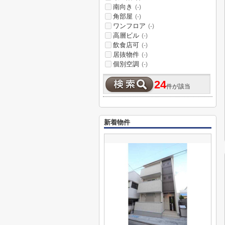
南向き
(-)
角部屋
(-)
ワンフロア
(-)
高層ビル
(-)
飲食店可
(-)
居抜物件
(-)
個別空調
(-)
24
件が該当
新着物件