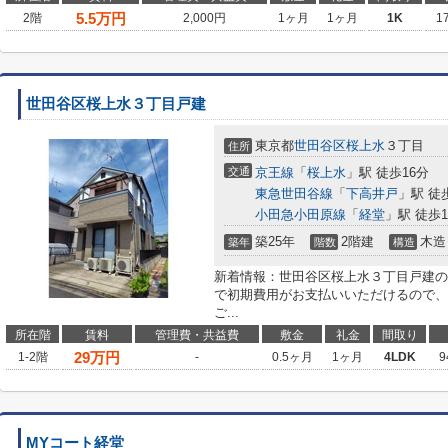
5.5
万円
2階
2,000円
1ヶ月
1ヶ月
1K
1
世田谷区桜上水３丁目戸建
東京都
世田谷区
桜上水
３丁目
住所
交通
京王線
「
桜上水
」駅 徒歩16分
東急世田谷線
「
下高井戸
」駅 徒
小田急小田原線
「
経堂
」駅 徒歩1
築25年
2階建
木造
築年
階数
構造
新着情報：世田谷区桜上水３丁目戸建の
で初期費用がお支払いいただけるので、
ご...
所在階
賃料
管理費・共益費
敷金
礼金
間取り
29
万円
1-2階
-
0.5ヶ月
1ヶ月
4LDK
9
MYコート経堂