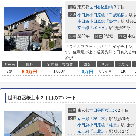
東京都
世田谷区
船橋
３丁目
住所
交通
小田急小田原線
「
千歳船橋
」駅 
小田急小田原線
「
経堂
」駅 徒歩1
京王線
「
桜上水
」駅 徒歩29分
築32年
2階建
木造
築年
階数
構造
「ライムフラット」のここがイチオシ。
す。住環境がよく通風良好で日も入る物
済が...
所在階
賃料
管理費・共益費
敷金
礼金
間取り
6.4
万円
0万円
2階
1,000円
0.5ヶ月
1K
世田谷区桜上水２丁目のアパート
東京都
世田谷区
桜上水
２丁目
住所
交通
京王線
「
桜上水
」駅 徒歩15分
小田急小田原線
「
経堂
」駅 徒歩1
京王線
「
上北沢
」駅 徒歩17分