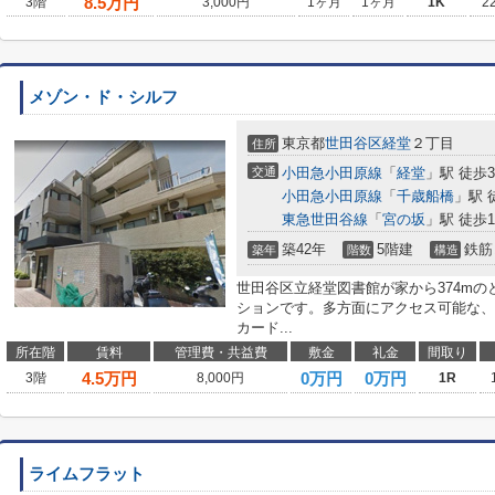
8.5
万円
3階
3,000円
1ヶ月
1ヶ月
1K
2
メゾン・ド・シルフ
東京都
世田谷区
経堂
２丁目
住所
交通
小田急小田原線
「
経堂
」駅 徒歩
小田急小田原線
「
千歳船橋
」駅 
東急世田谷線
「
宮の坂
」駅 徒歩1
築42年
5階建
鉄筋
築年
階数
構造
世田谷区立経堂図書館が家から374m
ションです。多方面にアクセス可能な、
カード...
所在階
賃料
管理費・共益費
敷金
礼金
間取り
4.5
万円
0万円
0万円
3階
8,000円
1R
ライムフラット