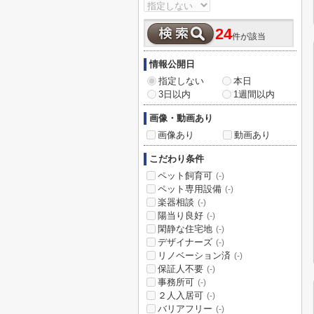
24
件が該当
情報公開日
指定しない
本日
3日以内
1週間以内
画像・動画あり
画像あり
動画あり
こだわり条件
ペット飼育可
(-)
ペット専用設備
(-)
楽器相談
(-)
陽当り良好
(-)
閑静な住宅地
(-)
デザイナーズ
(-)
リノベーション済
(-)
保証人不要
(-)
事務所可
(-)
２人入居可
(-)
バリアフリー
(-)