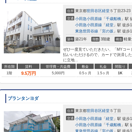
東京都
世田谷区
経堂
５丁目23-23
住所
交通
小田急小田原線
「
千歳船橋
」駅 
小田急小田原線
「
経堂
」駅 徒歩1
東急世田谷線
「
宮の坂
」駅 徒歩1
築21年
3階建
軽量
築年
階数
構造
ぜひ一度見ていただきたい、「MYコー
払いいただけるので、カードで決済した
に立地...
所在階
賃料
管理費・共益費
敷金
礼金
間取り
9.5
万円
1階
5,000円
0.5ヶ月
1.5ヶ月
1K
プランタンヨダ
東京都
世田谷区
経堂
５丁目
住所
交通
小田急小田原線
「
経堂
」駅 徒歩1
小田急小田原線
「
千歳船橋
」駅 
東急世田谷線
「
宮の坂
」駅 徒歩1