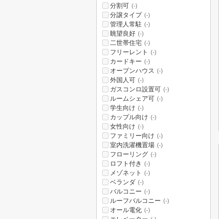
分割可
(-)
分譲タイプ
(-)
管理人常駐
(-)
眺望良好
(-)
二世帯住宅
(-)
フリーレント
(-)
カードキー
(-)
オープンハウス
(-)
外国人可
(-)
ガスコンロ設置可
(-)
ルームシェア可
(-)
学生向け
(-)
カップル向け
(-)
女性向け
(-)
ファミリー向け
(-)
室内洗濯機置場
(-)
フローリング
(-)
ロフト付き
(-)
メゾネット
(-)
ベランダ
(-)
バルコニー
(-)
ルーフバルコニー
(-)
オール電化
(-)