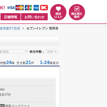
店舗情報
お問い合わせ
谷宮坂3丁目店
>
セブンイレブン 世田谷
表示件数：
24
21
1-24
件数
棟 空き数
件
棟表示
4分
徒歩17分
鉄筋コンクリート
構造