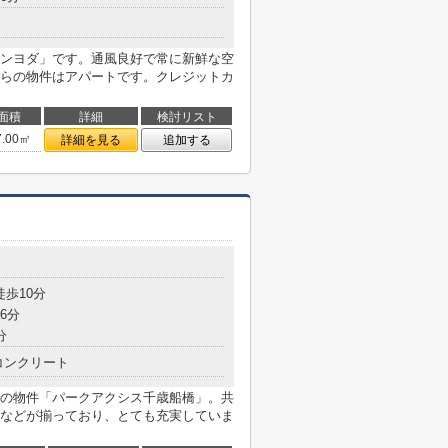
ンヨダ」です。通風良好で常に新鮮な空
らの物件はアパートです。クレジットカ
面積
詳細
検討リスト
7.00㎡
詳細を見る
追加する
徒歩10分
6分
分
コンクリート
の物件「パークアクシス千歳船橋」。共
などが揃っており、とても充実していま